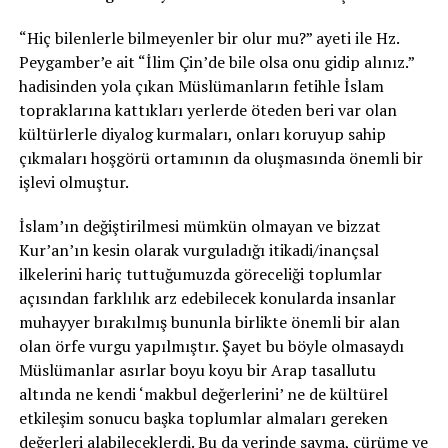
“Hiç bilenlerle bilmeyenler bir olur mu?” ayeti ile Hz.
Peygamber’e ait “İlim Çin’de bile olsa onu gidip alınız.”
hadisinden yola çıkan Müslümanların fetihle İslam
topraklarına kattıkları yerlerde öteden beri var olan
kültürlerle diyalog kurmaları, onları koruyup sahip
çıkmaları hoşgörü ortamının da oluşmasında önemli bir
işlevi olmuştur.
İslam’ın değiştirilmesi mümkün olmayan ve bizzat
Kur’an’ın kesin olarak vurguladığı itikadi/inançsal
ilkelerini hariç tuttuğumuzda göreceliği toplumlar
açısından farklılık arz edebilecek konularda insanlar
muhayyer bırakılmış bununla birlikte önemli bir alan
olan örfe vurgu yapılmıştır. Şayet bu böyle olmasaydı
Müslümanlar asırlar boyu koyu bir Arap tasallutu
altında ne kendi ‘makbul değerlerini’ ne de kültürel
etkileşim sonucu başka toplumlar almaları gereken
değerleri alabileceklerdi. Bu da yerinde sayma, çürüme ve