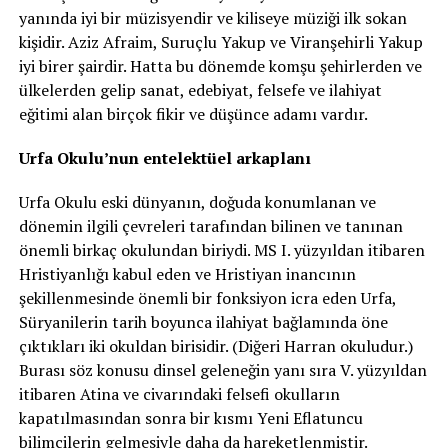
yanında iyi bir müzisyendir ve kiliseye müziği ilk sokan
kişidir. Aziz Afraim, Suruçlu Yakup ve Viranşehirli Yakup
iyi birer şairdir. Hatta bu dönemde komşu şehirlerden ve
ülkelerden gelip sanat, edebiyat, felsefe ve ilahiyat
eğitimi alan birçok fikir ve düşünce adamı vardır.
Urfa Okulu’nun entelektüel arkaplanı
Urfa Okulu eski dünyanın, doğuda konumlanan ve
dönemin ilgili çevreleri tarafından bilinen ve tanınan
önemli birkaç okulundan biriydi. MS I. yüzyıldan itibaren
Hristiyanlığı kabul eden ve Hristiyan inancının
şekillenmesinde önemli bir fonksiyon icra eden Urfa,
Süryanilerin tarih boyunca ilahiyat bağlamında öne
çıktıkları iki okuldan birisidir. (Diğeri Harran okuludur.)
Burası söz konusu dinsel geleneğin yanı sıra V. yüzyıldan
itibaren Atina ve civarındaki felsefi okulların
kapatılmasından sonra bir kısmı Yeni Eflatuncu
bilimcilerin gelmesiyle daha da hareketlenmiştir.