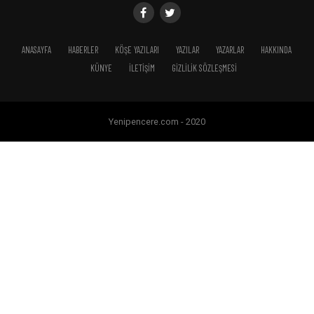
ANASAYFA
HABERLER
KÖŞE YAZILARI
YAZILAR
YAZARLAR
HAKKINDA
KÜNYE
İLETIŞIM
GIZLILIK SÖZLEŞMESI
Yenipencere.com - 2020