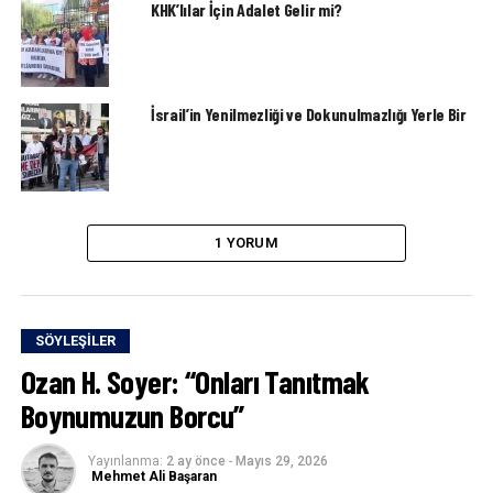
KHK’lılar İçin Adalet Gelir mi?
İsrail’in Yenilmezliği ve Dokunulmazlığı Yerle Bir
1 YORUM
SÖYLEŞILER
Ozan H. Soyer: “Onları Tanıtmak
Boynumuzun Borcu”
Yayınlanma:
2 ay önce
-
Mayıs 29, 2026
Mehmet Ali Başaran