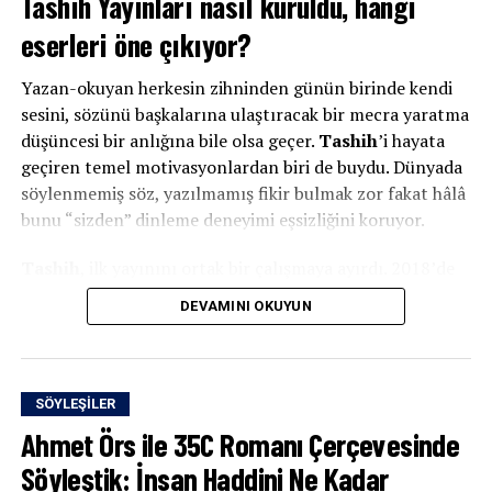
Tashih Yayınları nasıl kuruldu, hangi
eserleri öne çıkıyor?
Yazan-okuyan herkesin zihninden günün birinde kendi
sesini, sözünü başkalarına ulaştıracak bir mecra yaratma
düşüncesi bir anlığına bile olsa geçer.
Tashih
’i hayata
geçiren temel motivasyonlardan biri de buydu. Dünyada
söylenmemiş söz, yazılmamış fikir bulmak zor fakat hâlâ
bunu “sizden” dinleme deneyimi eşsizliğini koruyor.
Tashih
, ilk yayınını ortak bir çalışmaya ayırdı. 2018’de
yayımlanan
Nasihat ile Bozgunculuk Arasında Muhalefet
DEVAMINI OKUYUN
adlı kitap, aslında Tashih’in bir tür yayın manifestosunu
da ifade ediyor. Modern toplum içinde gelişen ve yeniden
şekillenen muhalefet kavramının dönüşümünü ele alan
kitap, kavramın tarihsel serüvenine ve bugüne uzanan
SÖYLEŞILER
pratik sonuçlarına odaklanıyordu.
Ahmet Örs ile 35C Romanı Çerçevesinde
Söyleştik: İnsan Haddini Ne Kadar
Muhalefet
kitabı, bir bakıma
Tashih
’in perspektifini