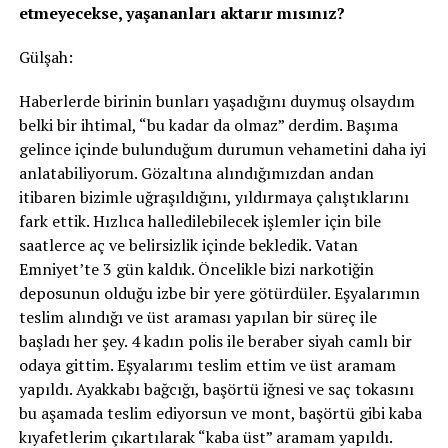
etmeyecekse, yaşananları aktarır mısınız?
Gülşah:
Haberlerde birinin bunları yaşadığını duymuş olsaydım
belki bir ihtimal, “bu kadar da olmaz” derdim. Başıma
gelince içinde bulunduğum durumun vehametini daha iyi
anlatabiliyorum. Gözaltına alındığımızdan andan
itibaren bizimle uğraşıldığını, yıldırmaya çalıştıklarını
fark ettik. Hızlıca halledilebilecek işlemler için bile
saatlerce aç ve belirsizlik içinde bekledik. Vatan
Emniyet’te 3 gün kaldık. Öncelikle bizi narkotiğin
deposunun olduğu izbe bir yere götürdüler. Eşyalarımın
teslim alındığı ve üst araması yapılan bir süreç ile
başladı her şey. 4 kadın polis ile beraber siyah camlı bir
odaya gittim. Eşyalarımı teslim ettim ve üst aramam
yapıldı. Ayakkabı bağcığı, başörtü iğnesi ve saç tokasını
bu aşamada teslim ediyorsun ve mont, başörtü gibi kaba
kıyafetlerim çıkartılarak “kaba üst” aramam yapıldı.