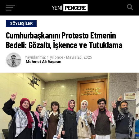
SÖYLEŞILER
Cumhurbaşkanını Protesto Etmenin
Bedeli: Gözaltı, İşkence ve Tutuklama
Yayınlanma:
1 yıl önce
-
Mayıs 26, 2025
Mehmet Ali Başaran