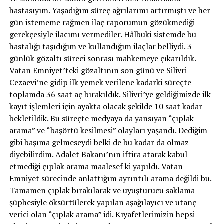
hastasıyım. Yaşadığım süreç ağrılarımı artırmıştı ve her
gün istememe rağmen ilaç raporumun gözükmediği
gerekçesiyle ilacımı vermediler. Hâlbuki sistemde bu
hastalığı taşıdığım ve kullandığım ilaçlar belliydi. 3
günlük gözaltı süreci sonrası mahkemeye çıkarıldık.
Vatan Emniyet’teki gözaltının son günü ve Silivri
Cezaevi’ne gidip ilk yemek verilene kadarki süreçte
toplamda 36 saat aç bırakıldık. Silivri’ye geldiğimizde ilk
kayıt işlemleri için ayakta olacak şekilde 10 saat kadar
bekletildik. Bu süreçte medyaya da yansıyan “çıplak
arama” ve “başörtü kesilmesi” olayları yaşandı. Dediğim
gibi başıma gelmeseydi belki de bu kadar da olmaz
diyebilirdim. Adalet Bakanı’nın iftira atarak kabul
etmediği çıplak arama maalesef ki yapıldı. Vatan
Emniyet sürecinde anlattığım ayrıntılı arama değildi bu.
Tamamen çıplak bırakılarak ve uyuşturucu saklama
şüphesiyle öksürtülerek yapılan aşağılayıcı ve utanç
verici olan “çıplak arama” idi. Kıyafetlerimizin hepsi