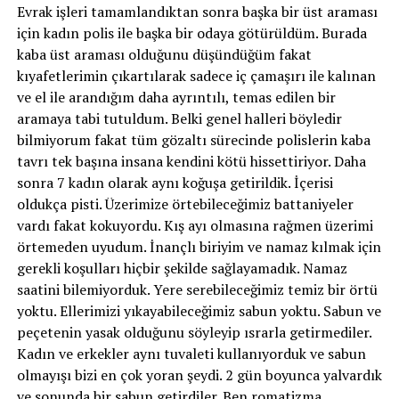
Evrak işleri tamamlandıktan sonra başka bir üst araması
için kadın polis ile başka bir odaya götürüldüm. Burada
kaba üst araması olduğunu düşündüğüm fakat
kıyafetlerimin çıkartılarak sadece iç çamaşırı ile kalınan
ve el ile arandığım daha ayrıntılı, temas edilen bir
aramaya tabi tutuldum. Belki genel halleri böyledir
bilmiyorum fakat tüm gözaltı sürecinde polislerin kaba
tavrı tek başına insana kendini kötü hissettiriyor. Daha
sonra 7 kadın olarak aynı koğuşa getirildik. İçerisi
oldukça pisti. Üzerimize örtebileceğimiz battaniyeler
vardı fakat kokuyordu. Kış ayı olmasına rağmen üzerimi
örtemeden uyudum. İnançlı biriyim ve namaz kılmak için
gerekli koşulları hiçbir şekilde sağlayamadık. Namaz
saatini bilemiyorduk. Yere serebileceğimiz temiz bir örtü
yoktu. Ellerimizi yıkayabileceğimiz sabun yoktu. Sabun ve
peçetenin yasak olduğunu söyleyip ısrarla getirmediler.
Kadın ve erkekler aynı tuvaleti kullanıyorduk ve sabun
olmayışı bizi en çok yoran şeydi. 2 gün boyunca yalvardık
ve sonunda bir sabun getirdiler. Ben romatizma