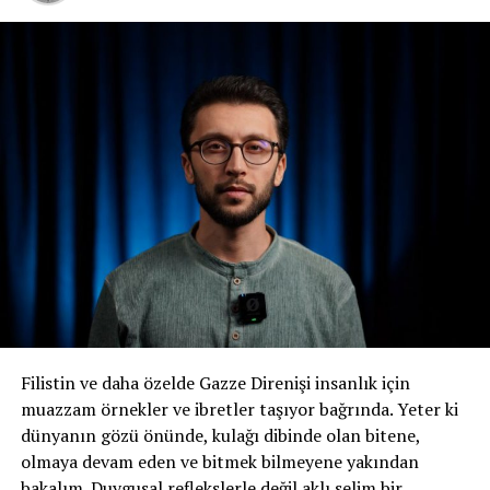
Filistin ve daha özelde Gazze Direnişi insanlık için
muazzam örnekler ve ibretler taşıyor bağrında. Yeter ki
dünyanın gözü önünde, kulağı dibinde olan bitene,
olmaya devam eden ve bitmek bilmeyene yakından
bakalım. Duygusal reflekslerle değil aklı selim bir