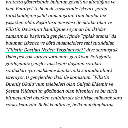
protesto gösterisinde bulunup gözaltına alındığına ve
hem Emniyet’te hem de cezaevinde işkence görüp
tutuklandığına şahit olmamıştım. Tüm bunlar biz
yaşarken oldu. Başörtüsü meselesi ile iktidar olan ve
Filistin Davasının hamiliğine soyunan bir iktidar
zamanında başörtülü gençler, içinde “çıplak arama” da
bulunan işkence ve kötü muamelelere tabi tutuldular.
“Filistin Dostları Neden Yargılanıyor?”
diye sormuştuk.
Daha pek çok soruyu sormamız gerekiyor. Fotoğrafta
gördüğünüz gençler maskeleri düşüren soruları
sordukları için mahkeme kapılarında süründürülmek
isteniyor. O gençlerden ikisi ile konuştum. “Filistin
Direniş Okulu”nun talebeleri olan Gülşah Eldemir ve
Şeyma Yıldırım’ın gözünden olan bitenleri ve bir türlü
bitmeyenleri okurken eminim siz de birkaç mübarek soru
soracaksınızdır. Belki kendinize, belki muhâtaplarına.