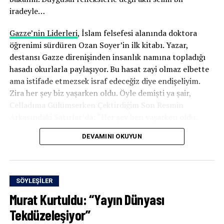
iradeyle…
Gazze’nin Liderleri
, İslam felsefesi alanında doktora
öğrenimi sürdüren Ozan Soyer’in ilk kitabı. Yazar,
destansı Gazze direnişinden insanlık namına topladığı
hasadı okurlarla paylaşıyor. Bu hasat zayi olmaz elbette
ama istifade etmezsek israf edeceğiz diye endişeliyim.
Zira her şey biz yaşarken oldu. Öyle demişti ya şair,
Celladıma Gülümserken Çektirdiğim Son Resmin
Arkasındaki Satırlar’da: “Her şey ben yaşarken oldu,
bunu bilsin insanlar”
DEVAMINI OKUYUN
Yazar, Gazze’den, direnişin kalbinden ve zihninden
bildiriyor. Direnişi ören ve örgütleyen zihniyetin
öğretmenler odasına davet ediyor bizleri. Bu röportajın
SÖYLEŞILER
kapıyı açmaya vesile olmasını diliyorum. Hep birlikte
Murat Kurtuldu: “Yayın Dünyası
buyuralım…
Tekdüzeleşiyor”
İ
lk kitab
ı
n
ı
z Gazze
’
nin Liderleri bu y
ı
l
ı
n ikinci