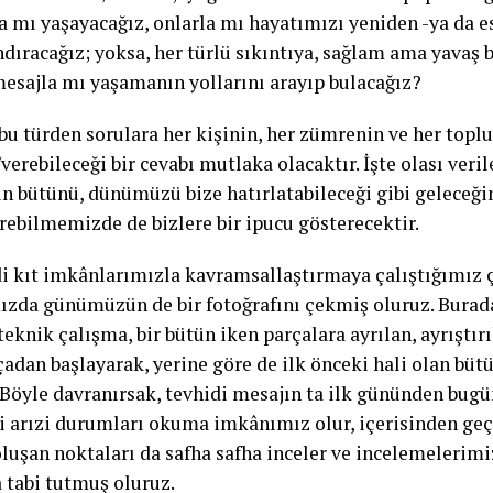
a mı yaşayacağız, onlarla mı hayatımızı yeniden -ya da es
dıracağız; yoksa, her türlü sıkıntıya, sağlam ama yavaş 
mesajla mı yaşamanın yollarını arayıp bulacağız?
 bu türden sorulara her kişinin, her zümrenin ve her topl
verebileceği bir cevabı mutlaka olacaktır. İşte olası veri
ın bütünü, dünümüzü bize hatırlatabileceği gibi geleceği
rebilmemizde de bizlere bir ipucu gösterecektir.
di kıt imkânlarımızla kavramsallaştırmaya çalıştığımız
ızda günümüzün de bir fotoğrafını çekmiş oluruz. Bur
eknik çalışma, bir bütün iken parçalara ayrılan, ayrıştırı
çadan başlayarak, yerine göre de ilk önceki hali olan büt
Böyle davranırsak, tevhidi mesajın ta ilk gününden bugü
i arızi durumları okuma imkânımız olur, içerisinden geç
luşan noktaları da safha safha inceler ve incelemelerimiz
tabi tutmuş oluruz.