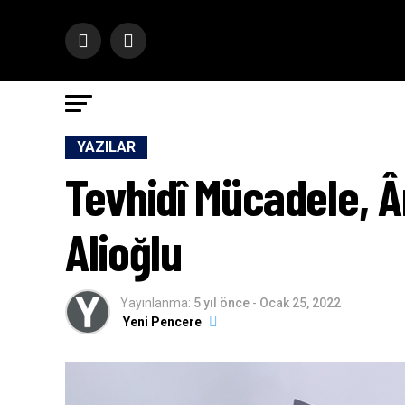
YAZILAR
Tevhidî Mücadele, Ân’
Alioğlu
Yayınlanma:
5 yıl önce
-
Ocak 25, 2022
Yeni Pencere