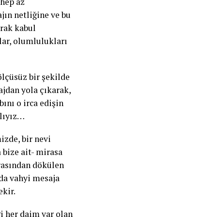
 hep az
ajın netliğine ve bu
arak kabul
lar, olumlulukları
ölçüsüz bir şekilde
ajdan yola çıkarak,
ını o irca edişin
alıyız…
izde, bir nevi
 bize ait- mirasa
arasından dökülen
nda vahyi mesaja
kir.
ği her daim var olan