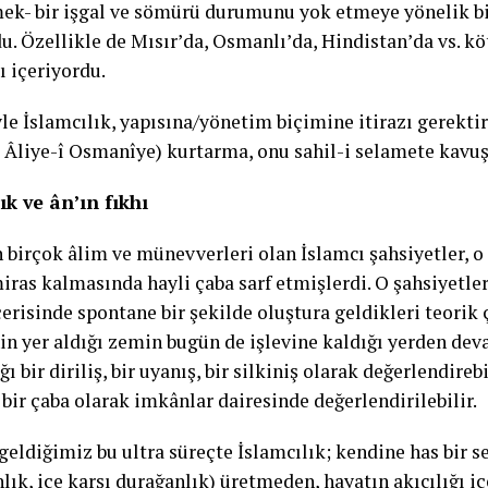
mek- bir işgal ve sömürü durumunu yok etmeye yönelik bi
u. Özellikle de Mısır’da, Osmanlı’da, Hindistan’da vs. kö
şı içeriyordu.
e İslamcılık, yapısına/yönetim biçimine itirazı gerektir
î Âliye-î Osmanîye) kurtarma, onu sahil-i selamete kavuş
ık ve ân’ın fıkhı
birçok âlim ve münevverleri olan İslamcı şahsiyetler, 
miras kalmasında hayli çaba sarf etmişlerdi. O şahsiyetl
çerisinde spontane bir şekilde oluştura geldikleri teorik 
in yer aldığı zemin bugün de işlevine kaldığı yerden de
ğı bir diriliş, bir uyanış, bir silkiniş olarak değerlendireb
bir çaba olarak imkânlar dairesinde değerlendirilebilir.
geldiğimiz bu ultra süreçte İslamcılık; kendine has bir s
lık, içe karşı durağanlık) üretmeden, hayatın akıcılığı i