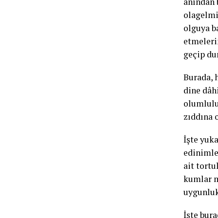
anından 
olagelmiş
olguya ba
etmeleri
geçip du
Burada, 
dine dâh
olumlulu
zıddına 
İşte yuk
edinimler
ait tort
kumlar m
uygunluk
İşte bura