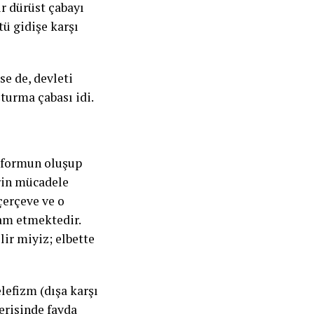
r dürüst çabayı
tü gidişe karşı
se de, devleti
turma çabası idi.
o formun oluşup
erin mücadele
çerçeve ve o
vam etmektedir.
ilir miyiz; elbette
elefizm (dışa karşı
çerisinde fayda