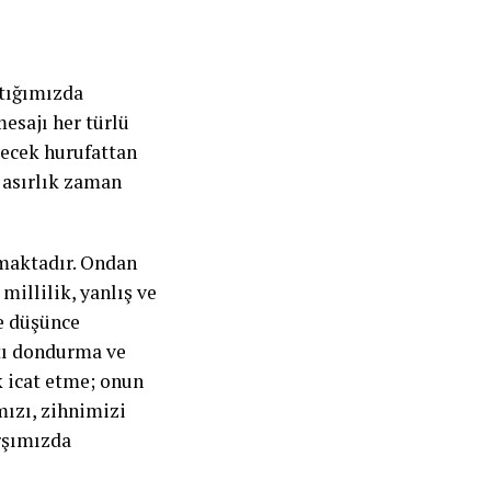
ktığımızda
esajı her türlü
ilecek hurufattan
 asırlık zaman
rmaktadır. Ondan
millilik, yanlış ve
ve düşünce
tı dondurma ve
k icat etme; onun
mızı, zihnimizi
arşımızda