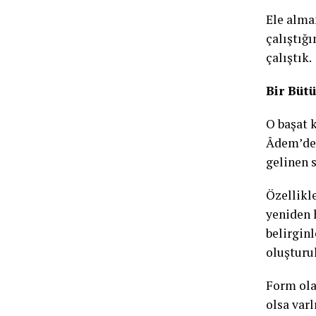
Ele alma
çalıştığ
çalıştık.
Bir Büt
O başat 
Âdem’den
gelinen 
Özellikle
yeniden 
belirginl
oluşturu
Form ola
olsa var