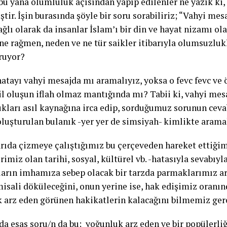
bu yana olumluluk açısından yapıp edilenler ne yazık ki,
tir. İşin burasında şöyle bir soru sorabiliriz; “Vahyi mes
ğlı olarak da insanlar İslam’ı bir din ve hayat nizamı ol
ne rağmen, neden ve ne tür saikler itibarıyla olumsuzluk
ruyor?
hatayı vahyi mesajda mı aramalıyız, yoksa o fevc fevc ve 
il oluşun iflah olmaz mantığında mı? Tabii ki, vahyi mes
kları asıl kaynağına irca edip, sorduğumuz sorunun cevab
oluşturulan bulanık -yer yer de simsiyah- kimlikte aram
arıda çizmeye çalıştığımız bu çerçeveden hareket ettiğim
imiz olan tarihi, sosyal, kültürel vb. -hatasıyla sevabıyla
uların imhamıza sebep olacak bir tarzda parmaklarımız 
isali döküleceğini, onun yerine ise, hak edişimiz oranı
 arz eden görünen hakikatlerin kalacağını bilmemiz gere
da esas soru/n da bu; yoğunluk arz eden ve bir popülerli