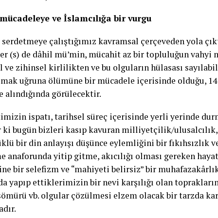
 mücadeleye ve İslamcılığa bir vurgu
 serdetmeye çalıştığımız kavramsal çerçeveden yola çı
r (s) de dâhil mü’min, mücahit az bir topluluğun vahyi m
 ve zihinsel kirlilikten ve bu olguların hülasası sayılab
lmak uğruna ölümüne bir mücadele içerisinde olduğu, 14
e alındığında görülecektir.
imizin ispatı, tarihsel süreç içerisinde yerli yerinde du
 ki bugün bizleri kasıp kavuran milliyetçilik/ulusalcılık, 
klü bir din anlayışı düşünce eylemliğini bir fıkıhsızlık 
 anaforunda yitip gitme, akıcılığı olması gereken haya
ine bir selefizm ve “mahiyeti belirsiz” bir muhafazakârlı
a yapıp ettiklerimizin bir nevi karşılığı olan toprakları
 sömürü vb. olgular çözülmesi elzem olacak bir tarzda k
dır.