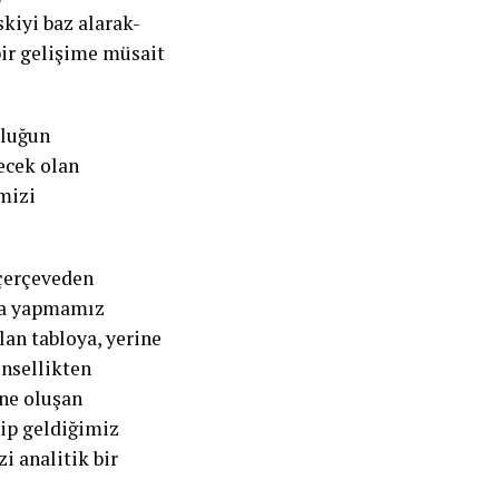
kiyi baz alarak-
bir gelişime müsait
uluğun
lecek olan
mizi
 çerçeveden
ada yapmamız
lan tabloya, yerine
ünsellikten
ne oluşan
ip geldiğimiz
i analitik bir