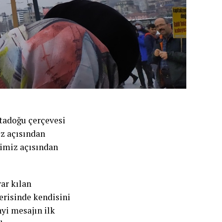
rtadoğu çerçevesi
z açısından
rimiz açısından
ar kılan
çerisinde kendisini
yi mesajın ilk