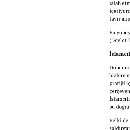
ıslah et
içeriyord
tavır alı
Bu yönüyl
(Devlet-
İslamcıl
Dönemin 
bizlere 
pratiği i
çerçeven
İslamcılı
bu doğru 
Belki de 
saldırgan