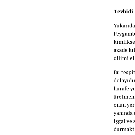
Tevhidi
Yukarıda
Peygambe
kimliksel
azade kı
dilimi el
Bu tespit
dolayıdır
hurafe yü
üretmeme
onun yer
yanında d
işgal ve
durmakta