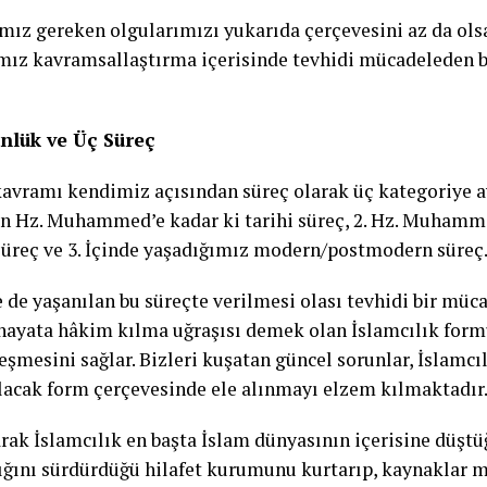
mız gereken olgularımızı yukarıda çerçevesini az da ols
ımız kavramsallaştırma içerisinde tevhidi mücadeleden
ünlük ve Üç Süreç
kavramı kendimiz açısından süreç olarak üç kategoriye ayı
 Hz. Muhammed’e kadar ki tarihi süreç, 2. Hz. Muhamm
süreç ve 3. İçinde yaşadığımız modern/postmodern süreç
 de yaşanılan bu süreçte verilmesi olası tevhidi bir müca
hayata hâkim kılma uğraşısı demek olan İslamcılık for
eşmesini sağlar. Bizleri kuşatan güncel sorunlar, İslamcı
lacak form çerçevesinde ele alınmayı elzem kılmaktadır
rak İslamcılık en başta İslam dünyasının içerisine düştüğ
lığını sürdürdüğü hilafet kurumunu kurtarıp, kaynaklar