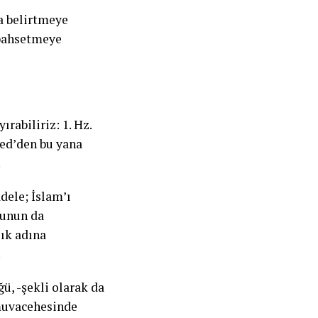
a belirtmeye
 bahsetmeye
rabiliriz: 1. Hz.
ed’den bu yana
.
dele; İslam’ı
munun da
lık adına
.
ü, -şekli olarak da
 muvacehesinde