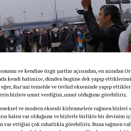
konumu ve kendine özgü şartlar açısından, en azından O
da kendi halimize, dünden bugüne dek yapıp ettiklerimi
 eğer, Kur’ani temelde ve tevhid ekseninde yapıp ettikle
lerin bizlere umut verdiğini, umut olduğunu görebiliriz.
eneksel ve modern eksenli kirlenmelere rağmen bizleri v
ın halen var olduğunu ve bizlerle birlikte bir devinim i
 var ettiğini çok rahatlıkla görebiliriz. Buna rağmen vah