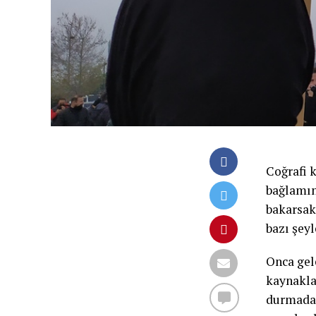
Coğrafi 
bağlamın
bakarsak
bazı şey
Onca gel
kaynaklar
durmadan