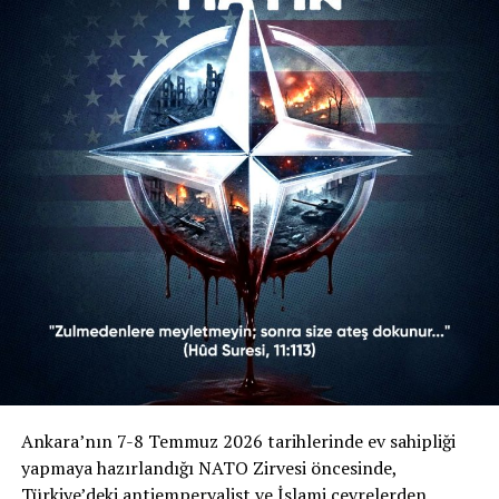
yola çıkan platform, NATO’yu bir güvenlik kalkanı
olarak değil; küresel kapitalist sistemin ve ABD
hegemonyasının “kanlı bir askerî aygıtı” olarak
nitelendiriyordu. Kampanya bildirisinde öne çıkan
başlıklar şunlardı:
Gazze Vurgusu:
Bildiride, NATO’nun Gazze’deki
işgal ve yıkımın en büyük suç ortağı olduğu ifade
edilmiş, İsrail’in cesaretini bu emperyalist zırhtan
aldığı savunulmuştu.
Dini Referanslar:
Hûd Suresi (11/113) ve Âl-i
İmrân Suresi (3/160) gibi Kur’an-ı Kerim
ayetlerine atıfta bulunularak, zulmedenlere
meyletmemenin dini bir sorumluluk olduğu
vurgulanmıştı.
Ankara’nın 7-8 Temmuz 2026 tarihlerinde ev sahipliği
yapmaya hazırlandığı NATO Zirvesi öncesinde,
Zirveye Tepki:
7-8 Temmuz tarihlerinde
Türkiye’deki antiemperyalist ve İslami çevrelerden