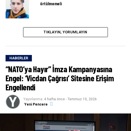
örtülmemeli
TIKLAYIN, YORUMLAYIN
HABERLER
“NATO’ya Hayır” İmza Kampanyasına
Engel: ‘Vicdan Çağrısı’ Sitesine Erişim
Engellendi
Yayınlanma:
4 hafta önce
-
Temmuz 10, 2026
Yeni Pencere