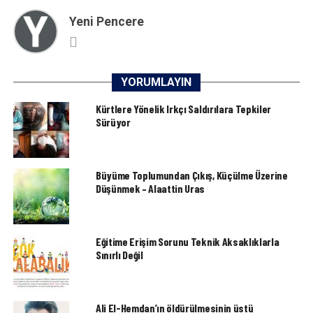
Yeni Pencere
YORUMLAYIN
Kürtlere Yönelik Irkçı Saldırılara Tepkiler
Sürüyor
Büyüme Toplumundan Çıkış, Küçülme Üzerine
Düşünmek – Alaattin Uras
Eğitime Erişim Sorunu Teknik Aksaklıklarla
Sınırlı Değil
Ali El-Hemdan’ın öldürülmesinin üstü