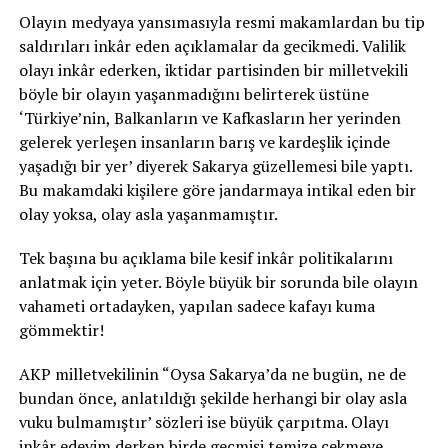
Olayın medyaya yansımasıyla resmi makamlardan bu tip
saldırıları inkâr eden açıklamalar da gecikmedi. Valilik
olayı inkâr ederken, iktidar partisinden bir milletvekili
böyle bir olayın yaşanmadığını belirterek üstüne
‘Türkiye’nin, Balkanların ve Kafkasların her yerinden
gelerek yerleşen insanların barış ve kardeşlik içinde
yaşadığı bir yer’ diyerek Sakarya güzellemesi bile yaptı.
Bu makamdaki kişilere göre jandarmaya intikal eden bir
olay yoksa, olay asla yaşanmamıştır.
Tek başına bu açıklama bile kesif inkâr politikalarını
anlatmak için yeter. Böyle büyük bir sorunda bile olayın
vahameti ortadayken, yapılan sadece kafayı kuma
gömmektir!
AKP milletvekilinin “Oysa Sakarya’da ne bugün, ne de
bundan önce, anlatıldığı şekilde herhangi bir olay asla
vuku bulmamıştır’ sözleri ise büyük çarpıtma. Olayı
inkâr edeyim derken birde geçmişi temize çekmeye