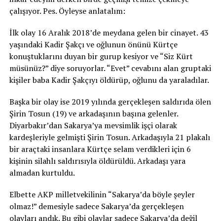
çalışıyor. Pes. Öyleyse anlatalım:
İlk olay 16 Aralık 2018’de meydana gelen bir cinayet. 43
yaşındaki Kadir Şakçı ve oğlunun önünü Kürtçe
konuştuklarını duyan bir gurup kesiyor ve “Siz Kürt
müsünüz?” diye soruyorlar. “Evet” cevabını alan gruptaki
kişiler baba Kadir Şakçıyı öldürüp, oğlunu da yaraladılar.
Başka bir olay ise 2019 yılında gerçekleşen saldırıda ölen
Şirin Tosun (19) ve arkadaşının başına gelenler.
Diyarbakır’dan Sakarya’ya mevsimlik işçi olarak
kardeşleriyle gelmişti Şirin Tosun. Arkadaşıyla 21 plakalı
bir araçtaki insanlara Kürtçe selam verdikleri için 6
kişinin silahlı saldırısıyla öldürüldü. Arkadaşı yara
almadan kurtuldu.
Elbette AKP milletvekilinin “Sakarya’da böyle şeyler
olmaz!” demesiyle sadece Sakarya’da gerçekleşen
olayları andık. Bu gibi olaylar sadece Sakarya’da değil