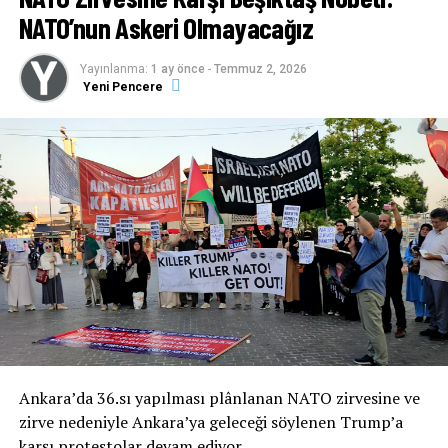
bilinçle, zulmü meşrulaştıran ve savaş politikalarını
NATO’nun Askeri Olmayacağız
besleyen yapılara karşı sesimizi yükseltiyor; adaletin,
hakkın ve mazlumların yanında olduğumuzu ilan
Yayınlanma:
1 ay önce
-
Temmuz 2, 2026
ediyoruz.”
Yeni Pencere
İmza Kampanyası’nın Bildiri Metni
NATO’YA HAYIR!
Ankara’da 36.sı yapılması plânlanan NATO zirvesine ve
NATO ZİRVESİ İHANETTİR!
zirve nedeniyle Ankara’ya geleceği söylenen Trump’a
karşı protestolar devam ediyor.