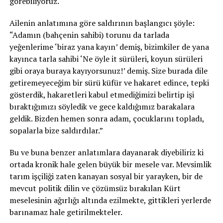
görebiliyoruz.
Ailenin anlatımına göre saldırının başlangıcı şöyle:
“Adamın (bahçenin sahibi) torunu da tarlada
yeğenlerime ‘biraz yana kayın’ demiş, bizimkiler de yana
kayınca tarla sahibi ‘Ne öyle it sürüleri, koyun sürüleri
gibi oraya buraya kayıyorsunuz!’ demiş. Size burada dile
getiremeyeceğim bir sürü küfür ve hakaret edince, tepki
gösterdik, hakaretleri kabul etmediğimizi belirtip işi
bıraktığımızı söyledik ve gece kaldığımız barakalara
geldik. Bizden hemen sonra adam, çocuklarını topladı,
sopalarla bize saldırdılar.”
Bu ve buna benzer anlatımlara dayanarak diyebiliriz ki
ortada kronik hale gelen büyük bir mesele var. Mevsimlik
tarım işçiliği zaten kanayan sosyal bir yarayken, bir de
mevcut politik dilin ve çözümsüz bırakılan Kürt
meselesinin ağırlığı altında ezilmekte, gittikleri yerlerde
barınamaz hale getirilmekteler.