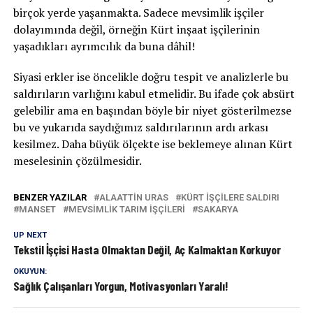
birçok yerde yaşanmakta. Sadece mevsimlik işçiler
dolayımında değil, örneğin Kürt inşaat işçilerinin
yaşadıkları ayrımcılık da buna dâhil!
Siyasi erkler ise öncelikle doğru tespit ve analizlerle bu
saldırıların varlığını kabul etmelidir. Bu ifade çok absürt
gelebilir ama en başından böyle bir niyet gösterilmezse
bu ve yukarıda saydığımız saldırılarının ardı arkası
kesilmez. Daha büyük ölçekte ise beklemeye alınan Kürt
meselesinin çözülmesidir.
BENZER YAZILAR
ALAATTIN URAS
KÜRT IŞÇILERE SALDIRI
MANSET
MEVSIMLIK TARIM IŞÇILERI
SAKARYA
UP NEXT
Tekstil İşçisi Hasta Olmaktan Değil, Aç Kalmaktan Korkuyor
OKUYUN:
Sağlık Çalışanları Yorgun, Motivasyonları Yaralı!