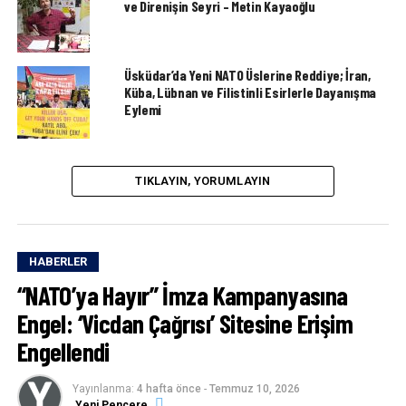
ve Direnişin Seyri – Metin Kayaoğlu
Üsküdar’da Yeni NATO Üslerine Reddiye; İran,
Küba, Lübnan ve Filistinli Esirlerle Dayanışma
Eylemi
TIKLAYIN, YORUMLAYIN
HABERLER
“NATO’ya Hayır” İmza Kampanyasına
Engel: ‘Vicdan Çağrısı’ Sitesine Erişim
Engellendi
Yayınlanma:
4 hafta önce
-
Temmuz 10, 2026
Yeni Pencere