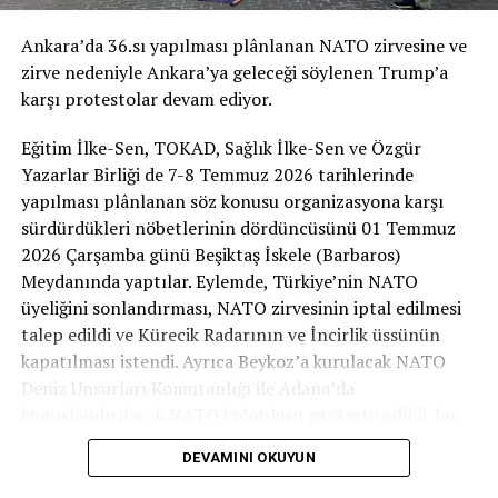
NATO’YA HAYIR!
Ankara’da 36.sı yapılması plânlanan NATO zirvesine ve
NATO ZİRVESİ İHANETTİR!
zirve nedeniyle Ankara’ya geleceği söylenen Trump’a
karşı protestolar devam ediyor.
“Zulmedenlere meyletmeyin, sonra size ateş
dokunur! Sizin Allah’tan başka dostlarınız yoktur.
Eğitim İlke-Sen, TOKAD, Sağlık İlke-Sen ve Özgür
Sonra yardım da göremezsiniz.” (Hûd Suresi, 11/113)
Yazarlar Birliği de 7-8 Temmuz 2026 tarihlerinde
yapılması plânlanan söz konusu organizasyona karşı
Bizler; adaleti, halkların özgürlüğünü ve ümmetin
sürdürdükleri nöbetlerinin dördüncüsünü 01 Temmuz
onurunu savunan, yeryüzündeki sömürü düzenine itirazı
2026 Çarşamba günü Beşiktaş İskele (Barbaros)
olan Müslümanlar olarak NATO’nun bir “güvenlik
Meydanında yaptılar. Eylemde, Türkiye’nin NATO
kalkanı” değil, küresel kapitalist sistemin ve ABD
üyeliğini sonlandırması, NATO zirvesinin iptal edilmesi
hegemonyasının kanlı bir askerî aygıtı olduğunu
talep edildi ve Kürecik Radarının ve İncirlik üssünün
İmza kampanyası bildirisi ise şöyle:
savunuyoruz. Kurulduğu günden bu yana dünyaya barış
kapatılması istendi. Ayrıca Beykoz’a kurulacak NATO
yerine işgal, darbe, sömürü ve bağımlılık ihraç eden bu
Deniz Unsurları Komutanlığı ile Adana’da
NATO’YA HAYIR!
ittifak, bugün başta Gazze’de yaşanan soykırım olmak
konuşlandırılacak NATO kolordusu protesto edildi, bu
üzere coğrafyamızdaki sömürü ve yıkımın en büyük suç
üslerin işgali pekiştirdiği savunuldu.
NATO ZİRVESİ İHANETTİR!
ortağıdır.
DEVAMINI OKUYUN
İran ve Gazze’deki katliam ve yıkımın baş sorumlusu