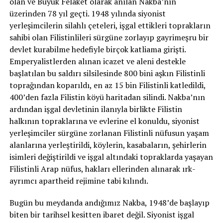
olan ve Büyük Felaket olarak anılan Nakba’nın
üzerinden 78 yıl geçti. 1948 yılında siyonist
yerleşimcilerin silahlı çeteleri, işgal ettikleri toprakların
sahibi olan Filistinlileri sürgüne zorlayıp gayrimeşru bir
devlet kurabilme hedefiyle birçok katliama girişti.
Emperyalistlerden alınan icazet ve aleni destekle
başlatılan bu saldırı silsilesinde 800 bini aşkın Filistinli
toprağından koparıldı, en az 15 bin Filistinli katledildi,
400’den fazla Filistin köyü haritadan silindi. Nakba’nın
ardından işgal devletinin ilanıyla birlikte Filistin
halkının topraklarına ve evlerine el konuldu, siyonist
yerleşimciler sürgüne zorlanan Filistinli nüfusun yaşam
alanlarına yerleştirildi, köylerin, kasabaların, şehirlerin
isimleri değiştirildi ve işgal altındaki topraklarda yaşayan
Filistinli Arap nüfus, hakları ellerinden alınarak ırk-
ayrımcı apartheid rejimine tabi kılındı.
Bugün bu meydanda andığımız Nakba, 1948’de başlayıp
biten bir tarihsel kesitten ibaret değil. Siyonist işgal