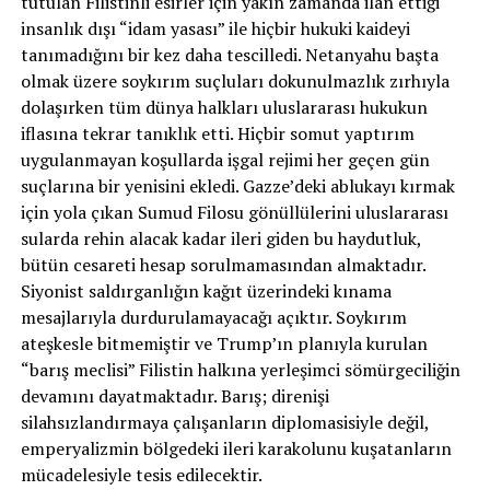
tutulan Filistinli esirler için yakın zamanda ilan ettiği
insanlık dışı “idam yasası” ile hiçbir hukuki kaideyi
tanımadığını bir kez daha tescilledi. Netanyahu başta
olmak üzere soykırım suçluları dokunulmazlık zırhıyla
dolaşırken tüm dünya halkları uluslararası hukukun
iflasına tekrar tanıklık etti. Hiçbir somut yaptırım
uygulanmayan koşullarda işgal rejimi her geçen gün
suçlarına bir yenisini ekledi. Gazze’deki ablukayı kırmak
için yola çıkan Sumud Filosu gönüllülerini uluslararası
sularda rehin alacak kadar ileri giden bu haydutluk,
bütün cesareti hesap sorulmamasından almaktadır.
Siyonist saldırganlığın kağıt üzerindeki kınama
mesajlarıyla durdurulamayacağı açıktır. Soykırım
ateşkesle bitmemiştir ve Trump’ın planıyla kurulan
“barış meclisi” Filistin halkına yerleşimci sömürgeciliğin
devamını dayatmaktadır. Barış; direnişi
silahsızlandırmaya çalışanların diplomasisiyle değil,
emperyalizmin bölgedeki ileri karakolunu kuşatanların
mücadelesiyle tesis edilecektir.