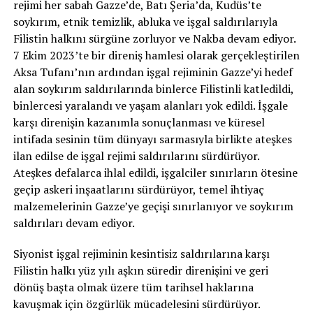
rejimi her sabah Gazze’de, Batı Şeria’da, Kudüs’te
soykırım, etnik temizlik, abluka ve işgal saldırılarıyla
Filistin halkını sürgüne zorluyor ve Nakba devam ediyor.
7 Ekim 2023’te bir direniş hamlesi olarak gerçekleştirilen
Aksa Tufanı’nın ardından işgal rejiminin Gazze’yi hedef
alan soykırım saldırılarında binlerce Filistinli katledildi,
binlercesi yaralandı ve yaşam alanları yok edildi. İşgale
karşı direnişin kazanımla sonuçlanması ve küresel
intifada sesinin tüm dünyayı sarmasıyla birlikte ateşkes
ilan edilse de işgal rejimi saldırılarını sürdürüyor.
Ateşkes defalarca ihlal edildi, işgalciler sınırların ötesine
geçip askeri inşaatlarını sürdürüyor, temel ihtiyaç
malzemelerinin Gazze’ye geçişi sınırlanıyor ve soykırım
saldırıları devam ediyor.
Siyonist işgal rejiminin kesintisiz saldırılarına karşı
Filistin halkı yüz yılı aşkın süredir direnişini ve geri
dönüş başta olmak üzere tüm tarihsel haklarına
kavuşmak için özgürlük mücadelesini sürdürüyor.