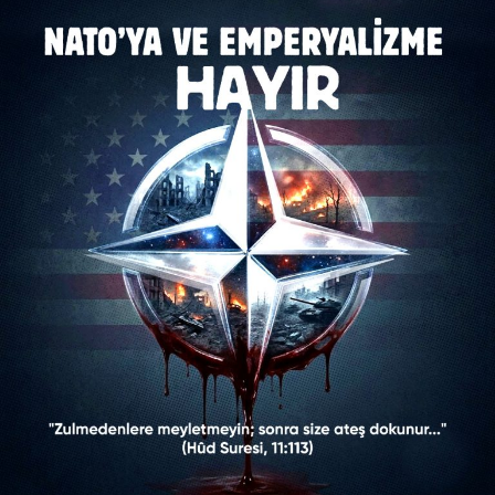
‘Vicdan Çağrısı’ Neyi Savunuyordu?
“Zulme Karşı Müslümanların Ortak Vicdanıyız” şiarıyla
yola çıkan platform, NATO’yu bir güvenlik kalkanı
olarak değil; küresel kapitalist sistemin ve ABD
hegemonyasının “kanlı bir askerî aygıtı” olarak
nitelendiriyordu. Kampanya bildirisinde öne çıkan
başlıklar şunlardı:
Gazze Vurgusu:
Bildiride, NATO’nun Gazze’deki
işgal ve yıkımın en büyük suç ortağı olduğu ifade
edilmiş, İsrail’in cesaretini bu emperyalist zırhtan
aldığı savunulmuştu.
Dini Referanslar:
Hûd Suresi (11/113) ve Âl-i
İmrân Suresi (3/160) gibi Kur’an-ı Kerim
ayetlerine atıfta bulunularak, zulmedenlere