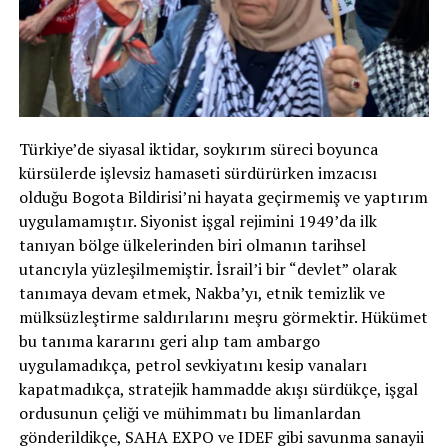
Türkiye’de siyasal iktidar, soykırım süreci boyunca
kürsülerde işlevsiz hamaseti sürdürürken imzacısı
olduğu Bogota Bildirisi’ni hayata geçirmemiş ve yaptırım
uygulamamıştır. Siyonist işgal rejimini 1949’da ilk
tanıyan bölge ülkelerinden biri olmanın tarihsel
utancıyla yüzleşilmemiştir. İsrail’i bir “devlet” olarak
tanımaya devam etmek, Nakba’yı, etnik temizlik ve
mülksüzleştirme saldırılarını meşru görmektir. Hükümet
bu tanıma kararını geri alıp tam ambargo
uygulamadıkça, petrol sevkiyatını kesip vanaları
kapatmadıkça, stratejik hammadde akışı sürdükçe, işgal
ordusunun çeliği ve mühimmatı bu limanlardan
gönderildikçe, SAHA EXPO ve IDEF gibi savunma sanayii