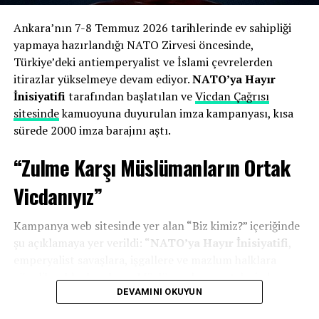
meyletmemenin dini bir sorumluluk olduğu
vurgulanmıştı.
Ankara’nın 7-8 Temmuz 2026 tarihlerinde ev sahipliği
yapmaya hazırlandığı NATO Zirvesi öncesinde,
Zirveye Tepki:
7-8 Temmuz tarihlerinde
Türkiye’deki antiemperyalist ve İslami çevrelerden
Ankara’da gerçekleştirilen zirve “ihanet” olarak
itirazlar yükselmeye devam ediyor.
NATO’ya Hayır
nitelendirilmiş ve emperyalist güçlerin Türkiye
İnisiyatifi
tarafından başlatılan ve
Vicdan Çağrısı
topraklarında ağırlanmasının kabul edilemez
sitesinde
kamuoyuna duyurulan imza kampanyası, kısa
olduğu belirtilmişti.
sürede 2000 imza barajını aştı.
“Zulme Karşı Müslümanların Ortak
İnisiyatif üyeleri, sitenin kapatılmasının ardından hukuki
haklarını arayacaklarını belirtirken, karara Ankara 3.
Vicdanıyız”
Sulh Ceza Hâkimliği nezdinde itiraz edilmesi bekleniyor.
Kampanya web sitesinde yer alan “Biz kimiz?” içeriğinde
şu açıklamaya yer verildi: “
NATO’ya Hayır İnisiyatifi
,
emperyalist savaşlara, işgallere ve mazlum halklara
yönelik saldırılara karşı Müslümanların ortak vicdanını
ve sorumluluğunu ortaya koymak amacıyla bir araya
DEVAMINI OKUYUN
gelmiş gönüllülerin oluşturduğu bağımsız bir