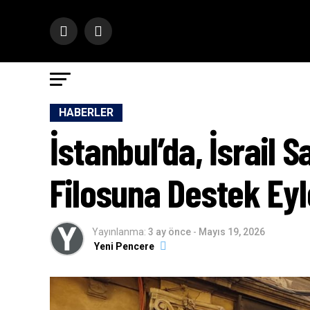
HABERLER
İstanbul’da, İsrail 
Filosuna Destek Ey
Yayınlanma:
3 ay önce
-
Mayıs 19, 2026
Yeni Pencere