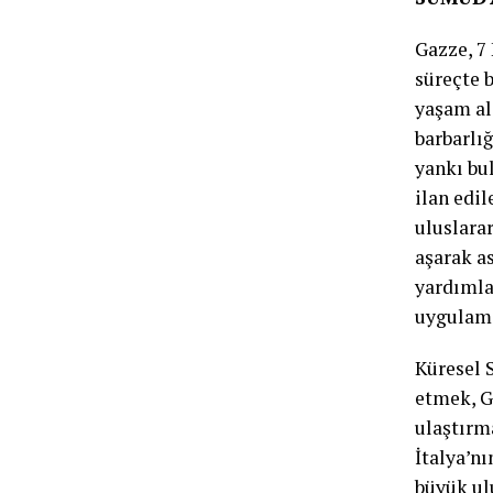
Gazze, 7 
süreçte b
yaşam al
barbarlı
yankı bu
ilan edi
uluslarar
aşarak a
yardımla
uygulama
Küresel 
etmek, G
ulaştırma
İtalya’n
büyük ul