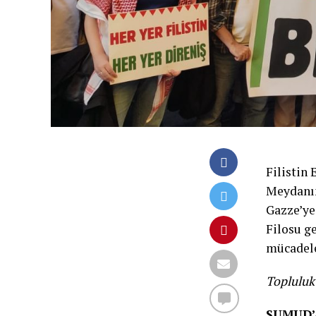
Filistin
Meydanın
Gazze’ye
Filosu ge
mücadele
Topluluk
SUMUD’