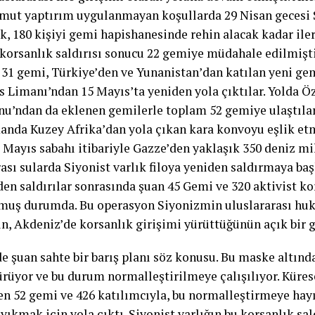
omut yaptırım uygulanmayan koşullarda 29 Nisan gecesi
k, 180 kişiyi gemi hapishanesinde rehin alacak kadar iler
 korsanlık saldırısı sonucu 22 gemiye müdahale edilmişti
 31 gemi, Türkiye’den ve Yunanistan’dan katılan yeni gem
 Limanı’ndan 15 Mayıs’ta yeniden yola çıktılar. Yolda Ö
nu’ndan da eklenen gemilerle toplam 52 gemiye ulaştılar
anda Kuzey Afrika’dan yola çıkan kara konvoyu eşlik etm
 Mayıs sabahı itibariyle Gazze’den yaklaşık 350 deniz m
ası sularda Siyonist varlık filoya yeniden saldırmaya ba
n saldırılar sonrasında şuan 45 Gemi ve 320 aktivist kor
muş durumda. Bu operasyon Siyonizmin uluslararası hu
ın, Akdeniz’de korsanlık girişimi yürüttüğünün açık bir g
de şuan sahte bir barış planı söz konusu. Bu maske altınd
ürüyor ve bu durum normalleştirilmeye çalışılıyor. Küre
en 52 gemi ve 426 katılımcıyla, bu normalleştirmeye hay
yıkmak için yola çıktı. Siyonist varlığın bu korsanlık sal