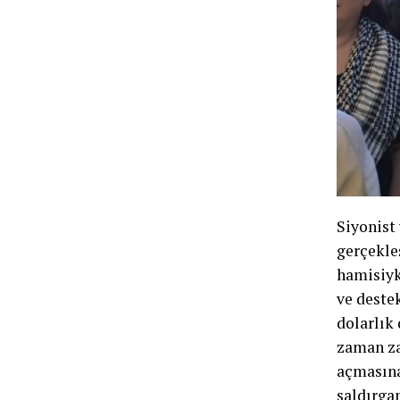
Siyonist
gerçekle
hamisiyk
ve deste
dolarlık
zaman za
açmasına
saldırga