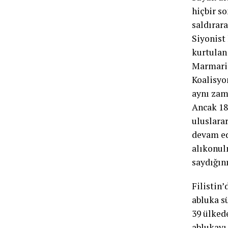
hiçbir s
saldırara
Siyonist
kurtulan
Marmaris
Koalisyo
aynı zam
Ancak 18
uluslarar
devam ede
alıkonul
saydığın
Filistin’
abluka s
39 ülked
ablukayı 