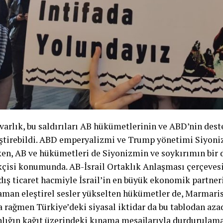
 varlık, bu saldırıları AB hükümetlerinin ve ABD’nin dest
ştirebildi. ABD emperyalizmi ve Trump yönetimi Siyoniz
en, AB ve hükümetleri de Siyonizmin ve soykırımın bir d
kçisi konumunda. AB-İsrail Ortaklık Anlaşması çerçeves
 dış ticaret hacmiyle İsrail’in en büyük ekonomik partner
man eleştirel sesler yükselten hükümetler de, Marmaris
 rağmen Türkiye’deki siyasal iktidar da bu tablodan azad
nlığın kağıt üzerindeki kınama mesajlarıyla durdurulama