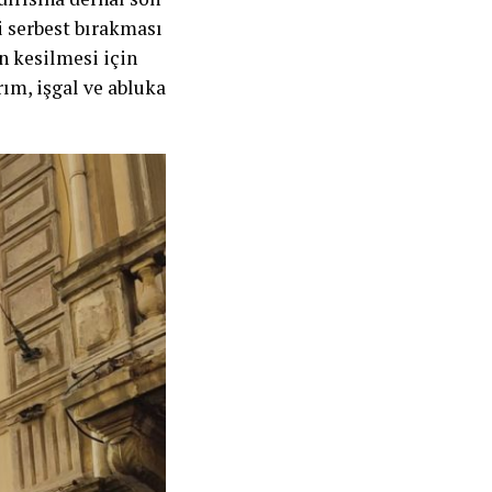
ri serbest bırakması
n kesilmesi için
rım, işgal ve abluka