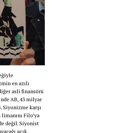
eğiyle
min en azılı
iğer asli finansörü
inde AB, 43 milyar
i. Siyonizme karşı
 limanını Filo’ya
e değil. Siyonist
yacağı açık.