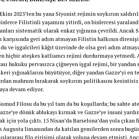
Ekim 2023’ten bu yana Siyonist rejimin soykırım saldırıla
inlerce Filistinli yaşamını yitirdi, on binlercesi yaralan
anları sistematik olarak enkaz yığınına çevrildi. Ancak S
ğı karşısında geri adım atmayan Filistin halkının direni
ldu ve işgalcileri kâğıt üzerinde de olsa geri adım atmay
len hiçbir ateşkes katliamcı rejimi durdurmaya yetmedi. 
ası hukuku pervasızca çiğneyen işgal rejimi, bir yandan s
skeri yığınaklarını büyütüyor, diğer yandan Gazze’yi en t
rdan mahrum bırakarak soykırım politikasını kesintisiz
ya devam ediyor.
Sumud Filosu da bu yıl tam da bu koşullarda; bu sahte ate
azze’ye dönük ablukayı kırmak ve Gazze’ye insani yard
k için yola çıktı. 15 Nisan’da Barselona’dan yola çıkan f
ın Augusta limanından da katılan gemilerden sonra bugü
uslararası filo girişimi olarak yoluna devam etmişti. Anc