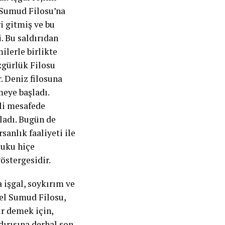
 Sumud Filosu’na
i gitmiş ve bu
. Bu saldırıdan
ilerle birlikte
zgürlük Filosu
. Deniz filosuna
eye başladı.
ili mesafede
şladı. Bugün de
sanlık faaliyeti ile
kuku hiçe
östergesidir.
a işgal, soykırım ve
sel Sumud Filosu,
ır demek için,
dırısına derhal son