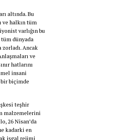
rı altında. Bu
dı ve halkın tüm
iyonist varlığın bu
şi tüm dünyada
a zorladı. Ancak
Anlaşmaları ve
ınır hatlarını
emel insani
 bir biçimde
şkesi teşhir
ım malzemelerini
ilo, 26 Nisan’da
ne kadarki en
ak işgal rejimi