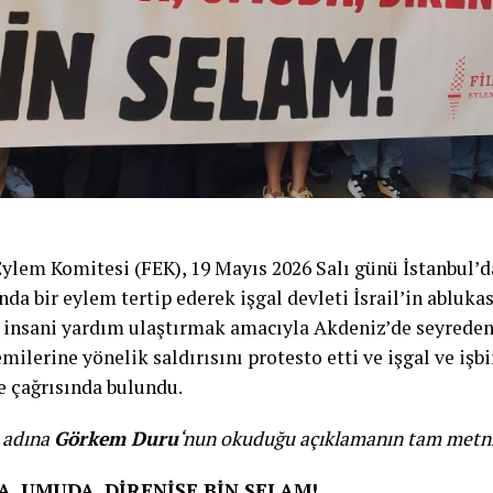
 Eylem Komitesi (FEK), 19 Mayıs 2026 Salı günü İstanbul
da bir eylem tertip ederek işgal devleti İsrail’in abluka
 insani yardım ulaştırmak amacıyla Akdeniz’de seyrede
milerine yönelik saldırısını protesto etti ve işgal ve işbi
 çağrısında bulundu.
 adına
Görkem Duru
‘nun okuduğu açıklamanın tam metni
A, UMUDA, DİRENİŞE BİN SELAM!