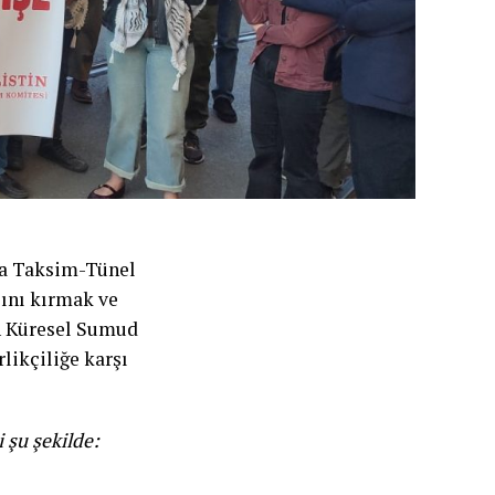
’da Taksim-Tünel
sını kırmak ve
n Küresel Sumud
rlikçiliğe karşı
 şu şekilde: