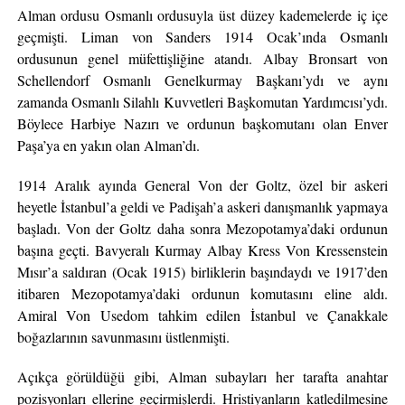
Alman ordusu Osmanlı ordusuyla üst düzey kademelerde iç içe
geçmişti. Liman von Sanders 1914 Ocak’ında Osmanlı
ordusunun genel müfettişliğine atandı. Albay Bronsart von
Schellendorf Osmanlı Genelkurmay Başkanı’ydı ve aynı
zamanda Osmanlı Silahlı Kuvvetleri Başkomutan Yardımcısı’ydı.
Böylece Harbiye Nazırı ve ordunun başkomutanı olan Enver
Paşa’ya en yakın olan Alman’dı.
1914 Aralık ayında General Von der Goltz, özel bir askeri
heyetle İstanbul’a geldi ve Padişah’a askeri danışmanlık yapmaya
başladı. Von der Goltz daha sonra Mezopotamya’daki ordunun
başına geçti. Bavyeralı Kurmay Albay Kress Von Kressenstein
Mısır’a saldıran (Ocak 1915) birliklerin başındaydı ve 1917’den
itibaren Mezopotamya’daki ordunun komutasını eline aldı.
Amiral Von Usedom tahkim edilen İstanbul ve Çanakkale
boğazlarının savunmasını üstlenmişti.
Açıkça görüldüğü gibi, Alman subayları her tarafta anahtar
pozisyonları ellerine geçirmişlerdi. Hristiyanların katledilmesine