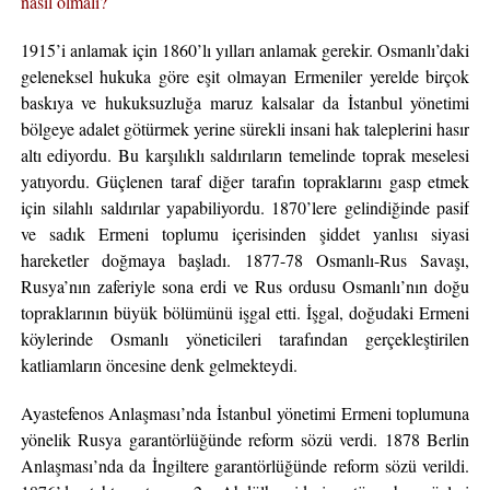
nasıl olmalı?
1915’i anlamak için 1860’lı yılları anlamak gerekir. Osmanlı’daki
geleneksel hukuka göre eşit olmayan Ermeniler yerelde birçok
baskıya ve hukuksuzluğa maruz kalsalar da İstanbul yönetimi
bölgeye adalet götürmek yerine sürekli insani hak taleplerini hasır
altı ediyordu. Bu karşılıklı saldırıların temelinde toprak meselesi
yatıyordu. Güçlenen taraf diğer tarafın topraklarını gasp etmek
için silahlı saldırılar yapabiliyordu. 1870’lere gelindiğinde pasif
ve sadık Ermeni toplumu içerisinden şiddet yanlısı siyasi
hareketler doğmaya başladı. 1877-78 Osmanlı-Rus Savaşı,
Rusya’nın zaferiyle sona erdi ve Rus ordusu Osmanlı’nın doğu
topraklarının büyük bölümünü işgal etti. İşgal, doğudaki Ermeni
köylerinde Osmanlı yöneticileri tarafından gerçekleştirilen
katliamların öncesine denk gelmekteydi.
Ayastefenos Anlaşması’nda İstanbul yönetimi Ermeni toplumuna
yönelik Rusya garantörlüğünde reform sözü verdi. 1878 Berlin
Anlaşması’nda da İngiltere garantörlüğünde reform sözü verildi.