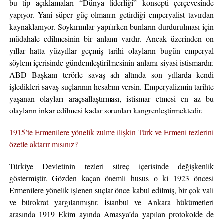
bu tip açıklamaları “Dünya liderliği” konsepti çerçevesinde
yapıyor. Yani süper güç olmanın getirdiği emperyalist tavırdan
kaynaklanıyor. Soykırımlar yapılırken bunların durdurulması için
müdahale edilmesinin bir anlamı vardır. Ancak üzerinden on
yıllar hatta yüzyıllar geçmiş tarihi olayların bugün emperyal
söylem içerisinde gündemleştirilmesinin anlamı siyasi istismardır.
ABD Başkanı terörle savaş adı altında son yıllarda kendi
işledikleri savaş suçlarının hesabını versin. Emperyalizmin tarihte
yaşanan olayları araçsallaştırması, istismar etmesi en az bu
olayların inkar edilmesi kadar sorunları kangrenleştirmektedir.
1915’te Ermenilere yönelik zulme ilişkin Türk ve Ermeni tezlerini
özetle aktarır mısınız?
Türkiye Devletinin tezleri süreç içerisinde değişkenlik
göstermiştir. Gözden kaçan önemli husus o ki 1923 öncesi
Ermenilere yönelik işlenen suçlar önce kabul edilmiş, bir çok vali
ve bürokrat yargılanmıştır. İstanbul ve Ankara hükümetleri
arasında 1919 Ekim ayında Amasya’da yapılan protokolde de