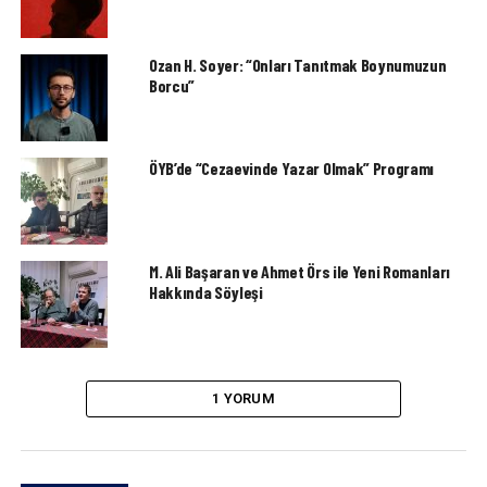
Ozan H. Soyer: “Onları Tanıtmak Boynumuzun
Borcu”
ÖYB’de “Cezaevinde Yazar Olmak” Programı
M. Ali Başaran ve Ahmet Örs ile Yeni Romanları
Hakkında Söyleşi
1 YORUM