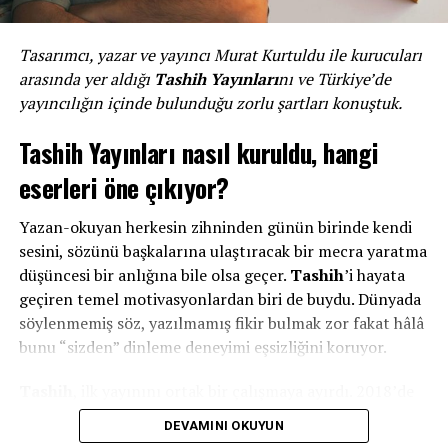
evlat.” Hadis-i şeriflerindeki “istifade edilen ilim” bahsine
girebilme ihtimali taşıdığı için apayrı bir heyecan
barındırıyor. Özellikle de şehidlerin, salihlerin, sadıkların
Tasarımcı, yazar ve yayıncı Murat Kurtuldu ile kurucuları
hakkında bir kitap yazmış olmak, bu açıdan bir hayli ümit
arasında yer aldığı
Tashih Yayınları
nı ve Türkiye’de
verici.
yayıncılığın içinde bulunduğu zorlu şartları konuştuk.
Tashih Yayınları nasıl kuruldu, hangi
eserleri öne çıkıyor?
Yazan-okuyan herkesin zihninden günün birinde kendi
sesini, sözünü başkalarına ulaştıracak bir mecra yaratma
düşüncesi bir anlığına bile olsa geçer.
Tashih
’i hayata
geçiren temel motivasyonlardan biri de buydu. Dünyada
söylenmemiş söz, yazılmamış fikir bulmak zor fakat hâlâ
bunu “sizden” dinleme deneyimi eşsizliğini koruyor.
Tashih
, ilk yayınını ortak bir çalışmaya ayırdı. 2018’de
yayımlanan
Nasihat ile Bozgunculuk Arasında Muhalefet
DEVAMINI OKUYUN
adlı kitap, aslında Tashih’in bir tür yayın manifestosunu