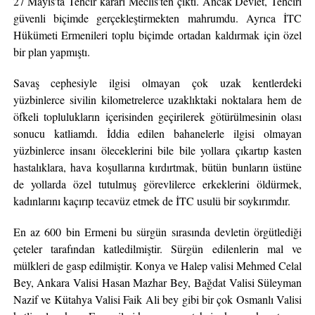
27 Mayıs’ta Tehcir kararı Meclis’ten çıktı. Ancak Devlet, Tehciri
güvenli biçimde gerçekleştirmekten mahrumdu. Ayrıca İTC
Hükümeti Ermenileri toplu biçimde ortadan kaldırmak için özel
bir plan yapmıştı.
Savaş cephesiyle ilgisi olmayan çok uzak kentlerdeki
yüzbinlerce sivilin kilometrelerce uzaklıktaki noktalara hem de
öfkeli toplulukların içerisinden geçirilerek götürülmesinin olası
sonucu katliamdı. İddia edilen bahanelerle ilgisi olmayan
yüzbinlerce insanı öleceklerini bile bile yollara çıkartıp kasten
hastalıklara, hava koşullarına kırdırtmak, bütün bunların üstüne
de yollarda özel tutulmuş görevlilerce erkeklerini öldürmek,
kadınlarını kaçırıp tecavüz etmek de İTC usulü bir soykırımdır.
En az 600 bin Ermeni bu sürgün sırasında devletin örgütlediği
çeteler tarafından katledilmiştir. Sürgün edilenlerin mal ve
mülkleri de gasp edilmiştir. Konya ve Halep valisi Mehmed Celal
Bey, Ankara Valisi Hasan Mazhar Bey, Bağdat Valisi Süleyman
Nazif ve Kütahya Valisi Faik Ali bey gibi bir çok Osmanlı Valisi