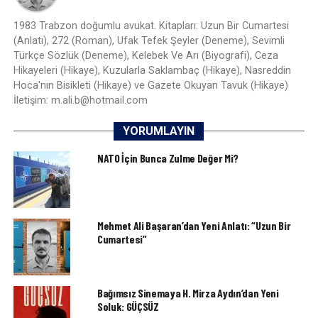
1983 Trabzon doğumlu avukat. Kitapları: Uzun Bir Cumartesi
(Anlatı), 272 (Roman), Ufak Tefek Şeyler (Deneme), Sevimli
Türkçe Sözlük (Deneme), Kelebek Ve Arı (Biyografi), Ceza
Hikayeleri (Hikaye), Kuzularla Saklambaç (Hikaye), Nasreddin
Hoca'nın Bisikleti (Hikaye) ve Gazete Okuyan Tavuk (Hikaye)
İletişim: m.ali.b@hotmail.com
YORUMLAYIN
NATO İçin Bunca Zulme Değer Mi?
Mehmet Ali Başaran’dan Yeni Anlatı: “Uzun Bir
Cumartesi”
Bağımsız Sinemaya H. Mirza Aydın’dan Yeni
Soluk: GÜÇSÜZ