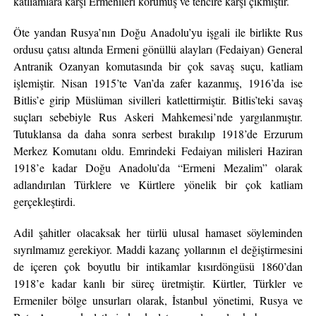
katliamlara karşı Ermenileri korumuş ve tehcire karşı çıkmıştır.
Öte yandan Rusya’nın Doğu Anadolu’yu işgali ile birlikte Rus
ordusu çatısı altında Ermeni gönüllü alayları (Fedaiyan) General
Antranik Ozanyan komutasında bir çok savaş suçu, katliam
işlemiştir. Nisan 1915’te Van’da zafer kazanmış, 1916’da ise
Bitlis’e girip Müslüman sivilleri katlettirmiştir. Bitlis’teki savaş
suçları sebebiyle Rus Askeri Mahkemesi’nde yargılanmıştır.
Tutuklansa da daha sonra serbest bırakılıp 1918’de Erzurum
Merkez Komutanı oldu. Emrindeki Fedaiyan milisleri Haziran
1918’e kadar Doğu Anadolu’da “Ermeni Mezalim” olarak
adlandırılan Türklere ve Kürtlere yönelik bir çok katliam
gerçekleştirdi.
Adil şahitler olacaksak her türlü ulusal hamaset söyleminden
sıyrılmamız gerekiyor. Maddi kazanç yollarının el değiştirmesini
de içeren çok boyutlu bir intikamlar kısırdöngüsü 1860’dan
1918’e kadar kanlı bir süreç üretmiştir. Kürtler, Türkler ve
Ermeniler bölge unsurları olarak, İstanbul yönetimi, Rusya ve