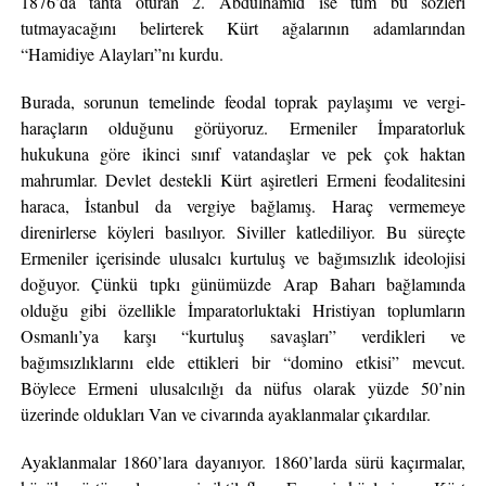
1876’da tahta oturan 2. Abdülhamid ise tüm bu sözleri
tutmayacağını belirterek Kürt ağalarının adamlarından
“Hamidiye Alayları”nı kurdu.
Burada, sorunun temelinde feodal toprak paylaşımı ve vergi-
haraçların olduğunu görüyoruz. Ermeniler İmparatorluk
hukukuna göre ikinci sınıf vatandaşlar ve pek çok haktan
mahrumlar. Devlet destekli Kürt aşiretleri Ermeni feodalitesini
haraca, İstanbul da vergiye bağlamış. Haraç vermemeye
direnirlerse köyleri basılıyor. Siviller katlediliyor. Bu süreçte
Ermeniler içerisinde ulusalcı kurtuluş ve bağımsızlık ideolojisi
doğuyor. Çünkü tıpkı günümüzde Arap Baharı bağlamında
olduğu gibi özellikle İmparatorluktaki Hristiyan toplumların
Osmanlı’ya karşı “kurtuluş savaşları” verdikleri ve
bağımsızlıklarını elde ettikleri bir “domino etkisi” mevcut.
Böylece Ermeni ulusalcılığı da nüfus olarak yüzde 50’nin
üzerinde oldukları Van ve civarında ayaklanmalar çıkardılar.
Ayaklanmalar 1860’lara dayanıyor. 1860’larda sürü kaçırmalar,