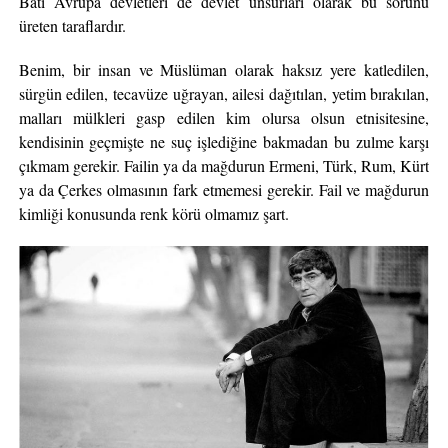
Batı Avrupa devletleri de devlet unsurları olarak bu sorunu
üreten taraflardır.
Benim, bir insan ve Müslüman olarak haksız yere katledilen,
sürgün edilen, tecavüze uğrayan, ailesi dağıtılan, yetim bırakılan,
malları mülkleri gasp edilen kim olursa olsun etnisitesine,
kendisinin geçmişte ne suç işlediğine bakmadan bu zulme karşı
çıkmam gerekir. Failin ya da mağdurun Ermeni, Türk, Rum, Kürt
ya da Çerkes olmasının fark etmemesi gerekir. Fail ve mağdurun
kimliği konusunda renk körü olmamız şart.