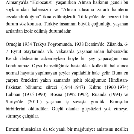
Almanya’da “Holocaust” yaşanırken Alman halkının geneli bu
soykırımdan habersizdi ve “Alman ulusuna zararlı hainlerin
cezalandırıldığına” ikna edilmişlerdi. Türkiye’de de benzeri bir
durum söz konusu. Türkiye insanının büyük çoğunluğu yaşanan
acılardan izole edilmiş durumdadır.
Örneğin 1934 Trakya Pogromunda, 1938 Dersim’de, Zilan’da, 6-
7 Eylül olaylarında vb. vakalarda yaşananlardan habersizdir.
Kendi dedesinin askerdeyken böyle bir şey yapacağını ona
konduramaz. Oysa bahsettiğimiz hastalıklar kollektif hal alınca
normal hayatta yapılmayan şeyler yapılabilir hale gelir. Buna en
çarpıcı örnekleri yakın zamanda şahit olduğumuz Hindistan-
Pakistan bölünme süreci (1944-1947) Kıbrıs (1960-1974)
Lübnan (1975-1990), Bosna (1992-1995), Ruanda (1994) ve
Suriye’de (2011-) yaşanan iç savaşta gördük. Komşular
birbirlerini öldürdüler. Güçlü olanlar güçsüzleri yok etmeye,
sürmeye çalıştılar.
Ermeni ulusalcıları da tek yanlı bir mağduriyet anlatısını nesiller