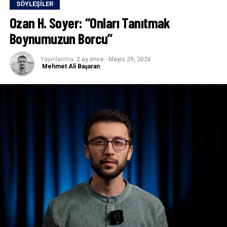
SÖYLEŞILER
Ozan H. Soyer: “Onları Tanıtmak
Boynumuzun Borcu”
Yayınlanma:
2 ay önce
-
Mayıs 29, 2026
Mehmet Ali Başaran