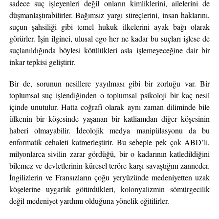
sadece suç işleyenleri değil onların kimliklerini, ailelerini de
düşmanlaştırabilirler. Bağımsız yargı süreçlerini, insan haklarını,
suçun şahsiliği gibi temel hukuk ilkelerini ayak bağı olarak
görürler. İşin ilginci, ulusal ego her ne kadar bu suçları işlese de
suçlanıldığında böylesi kötülükleri asla işlemeyeceğine dair bir
inkar tepkisi geliştirir.
Bir de, sorunun nesillere yayılması gibi bir zorluğu var. Bir
toplumsal suç işlendiğinden o toplumsal psikoloji bir kaç nesil
içinde unutulur. Hatta coğrafi olarak aynı zaman diliminde bile
ülkenin bir köşesinde yaşanan bir katliamdan diğer köşesinin
haberi olmayabilir. İdeolojik medya manipülasyonu da bu
enformatik cehaleti katmerleştirir. Bu sebeple pek çok ABD’li,
milyonlarca sivilin zarar gördüğü, bir o kadarının katledildiğini
bilemez ve devletlerinin küresel teröre karşı savaştığını zanneder.
İngilizlerin ve Fransızların çoğu yeryüzünde medeniyetten uzak
köşelerine uygarlık götürdükleri, kolonyalizmin sömürgecilik
değil medeniyet yardımı olduğuna yönelik eğitilirler.