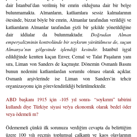
dair İstanbul’dan verilmiş bir emrin olduğuna dair bir belge
bulunmamakta. Almanların, katliamlara sessiz kalmalarının
ötesinde, bizzat böyle bir emrin, Almanlar tarafından verildiği ve
katliamların Almanlar tarafından gizli bir şekilde yönetildiğine
dair iddialar da bulunmaktadır.
Doğrudan Alman
emperyalizminin kontrolünde bir soykırım yürütülmese de, suçun
Almanya’nın gölgesinde işlendiği kesindir.
İstanbul işgal
edildiğinde kentten kaçan Enver, Cemal ve Talat Paşaların yanı
sıra, Liman von Sanders de kaçmıştır. Dönemin Osmanlı Basını
bunun nedenini katliamlardan sorumlu olması olarak açıklar.
Osmanlı arşivlerinde ise Liman von Sanders’in tehcir
organizasyonu için görevlendirildiği belirtilmektedir.
ABD başkanı 1915 için -105 yıl sonra- “soykırım” tabirini
kullandı diye Türkiye siyasi ve/ya ekonomik olarak bedel öder
veya ödemeli m?
Ödememeli çünkü ilk sorunuza verdiğim cevapta da belirttiğim
üzere 100 yılı geçmiş toplumsal çalkantı ve kaos olaylarının