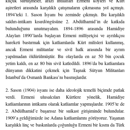
küçük sürtüşmeler, arazi ihtilafları Ermeni köyleri ve Kürt
aşiretleri arasında karşılıklı çatışmaların çıkmasına yol açmıştı.
1894’teki 1. Sason İsyanı bu zeminde çıkmıştı. Bu karşılıklı
saldırı-intikam kısırdöngüsüne 2. Abdülhamid’in de katkıda
bulunduğunu unutmayalım. 1894-1896 arasında Hamidiye
Alayları 1890’larda başlayan Ermeni milliyetçisi ve ayrılıkçısı
hareketi bastırmak için katliamlarda Kürt milisleri kullanmış,
ancak Ermeni militanlar ve sivil halk arasında bir ayrım
yapılmadan öldürülmüştür. Bu olaylarda en az 50 bin çocuk
yetim kaldı, en az 80 bin sivil katledildi. 1896’da bu katliamlara
dünyanın dikkatini çekmek için Taşnak Sütyun Militanları
İstanbul’da Osmanlı Bankası’nı basmışlardır.
2. Sason (1904) isyanı ise daha ideolojik temelli biçimde patlak
verdi. Ermeni ulusalcıları Kürtlere yönelik, Hamidiye
katliamlarının intikamı olarak katliamlar yapmışlardır. 1905’te de
2. Abdülhamid’e başarısız bir suikast girişiminde bulundular.
1909’a geldiğimizde ise Adana katliamlarını görüyoruz. Yaşanan
karşılıklı linç ve baskınlarda çoğunluğu Ermeni bir kısmı da Türk