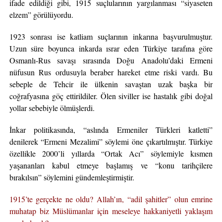
ifade edildiği gibi, 1915 suçlularının yargılanması “siyaseten
elzem” görülüyordu.
1923 sonrası ise katliam suçlarının inkarına başvurulmuştur.
Uzun süre boyunca inkarda ısrar eden Türkiye tarafına göre
Osmanlı-Rus savaşı sırasında Doğu Anadolu’daki Ermeni
nüfusun Rus ordusuyla beraber hareket etme riski vardı. Bu
sebeple de Tehcir ile ülkenin savaştan uzak başka bir
coğrafyasına göç ettirildiler. Ölen siviller ise hastalık gibi doğal
yollar sebebiyle ölmüşlerdi.
İnkar politikasında, “aslında Ermeniler Türkleri katletti”
denilerek “Ermeni Mezalimi” söylemi öne çıkartılmıştır. Türkiye
özellikle 2000’li yıllarda “Ortak Acı” söylemiyle kısmen
yaşananları kabul etmeye başlamış ve “konu tarihçilere
bırakılsın” söylemini gündemleştirmiştir.
1915’te gerçekte ne oldu? Allah’ın, “adil şahitler” olun emrine
muhatap biz Müslümanlar için meseleye hakkaniyetli yaklaşım