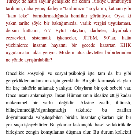
Türkiye’de hatırı sayılır genişlikte bir kesim Türkiye Cumhuriyeti
tarihinin, daha geniş ifadeyle “tarihimizin” soykırım, katliam gibi
“kara leke” barındırmadığında hemfikir görünüyor. Oysa ki
yakın tarihe şöyle bir baktığımızda, varlık vergisi uygulaması,
dersim katliamı, 6-7 Eylül olayları, darbeler, diyarbakır
cezaevleri, sistematik işkenceler, JİTEM, 90’lar, hatta
yüzbinlerce insanın hayatını bir gecede karartan KHK
uygulamaları akla geliyor. Modern ulus devletler birbirlerinden
ne yönde ayrıştırılabilir?
Öncelikle sosyoloji ve sosyal-psikoloji işte tam da bu gibi
gerçeklikleri anlamamız için gereklidir. Bu gibi karmaşık olayları
bir kaç faktörle anlamak yanlıştır. Olayların bir çok sebebi var.
Önce insanı anlamalıyız. İnsan Hümanizmin idealize ettiği kadar
mükemmel bir varlık değildir. Aksine zaaflı, ihtiraslı,
bilinçlenmediği/olgunlaşmadığı takdirde bu zaafları
doğrultusunda vahşileşebilen biridir. İnsanlar çıkarları için bir
çok suçu işleyebilirler. Bu çıkarlar kıskançlık, haset ve fakirlik ile
birleşince zengin komşularına düşman olur. Bu durum kollektif