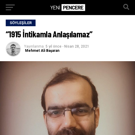
SÖYLEŞILER
“1915 İntikamla Anlaşılamaz”
Yayınlanma:
5 yıl önce
-
Nisan 28, 2021
Mehmet Ali Başaran