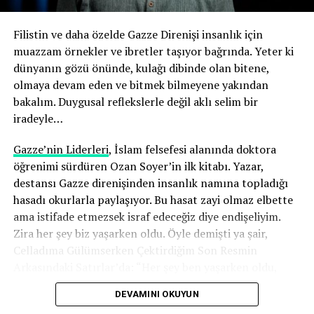
Filistin ve daha özelde Gazze Direnişi insanlık için
muazzam örnekler ve ibretler taşıyor bağrında. Yeter ki
dünyanın gözü önünde, kulağı dibinde olan bitene,
olmaya devam eden ve bitmek bilmeyene yakından
bakalım. Duygusal reflekslerle değil aklı selim bir
iradeyle…
Gazze’nin Liderleri
, İslam felsefesi alanında doktora
öğrenimi sürdüren Ozan Soyer’in ilk kitabı. Yazar,
destansı Gazze direnişinden insanlık namına topladığı
hasadı okurlarla paylaşıyor. Bu hasat zayi olmaz elbette
ama istifade etmezsek israf edeceğiz diye endişeliyim.
Zira her şey biz yaşarken oldu. Öyle demişti ya şair,
Celladıma Gülümserken Çektirdiğim Son Resmin
Arkasındaki Satırlar’da: “Her şey ben yaşarken oldu,
bunu bilsin insanlar”
DEVAMINI OKUYUN