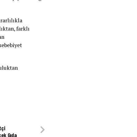
rarlılıkla
ktan, farklı
an
sebebiyet
luluktan
tçi
cek Gıda