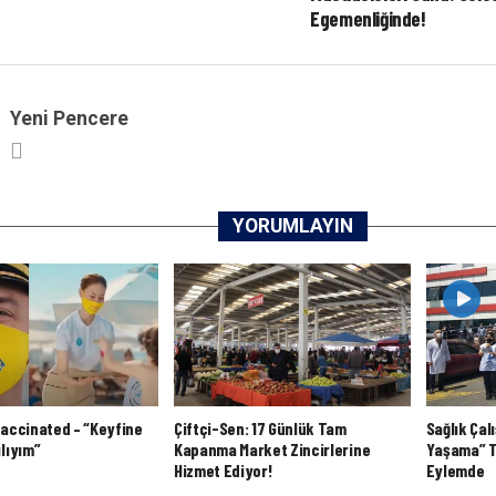
Egemenliğinde!
Yeni Pencere
YORUMLAYIN
vaccinated – “Keyfine
Çiftçi-Sen: 17 Günlük Tam
Sağlık Çal
ılıyım”
Kapanma Market Zincirlerine
Yaşama” T
Hizmet Ediyor!
Eylemde