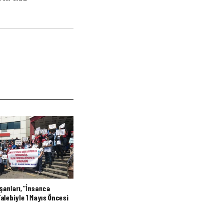
ışanları, “İnsanca
alebiyle 1 Mayıs Öncesi