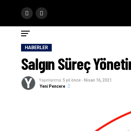
HABERLER
Salgın Süreç Yöneti
Yayınlanma:
5 yıl önce
-
Nisan 16, 2021
Yeni Pencere