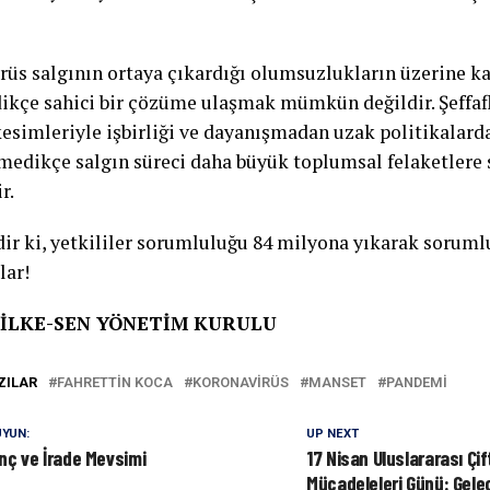
rüs salgının ortaya çıkardığı olumsuzlukların üzerine ka
ikçe sahici bir çözüme ulaşmak mümkün değildir. Şeffaflı
esimleriyle işbirliği ve dayanışmadan uzak politikalard
medikçe salgın süreci daha büyük toplumsal felaketlere 
r.
dir ki, yetkililer sorumluluğu 84 milyona yıkarak sorum
lar!
 İLKE-SEN YÖNETİM KURULU
ZILAR
FAHRETTIN KOCA
KORONAVIRÜS
MANSET
PANDEMI
YUN:
UP NEXT
inç ve İrade Mevsimi
17 Nisan Uluslararası Çif
Mücadeleleri Günü: Gele