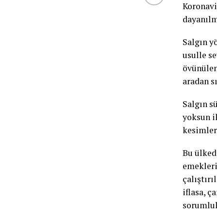
Koronavi
dayanılm
Salgın y
usulle se
övünülen
aradan s
Salgın s
yoksun i
kesimler
Bu ülked
emeklerin
çalıştır
iflasa, ç
sorumlul