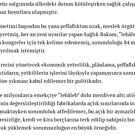
rüs salgınında ülkedeki durum kötüleşirken sağlık çalış
az boyutlara ulaşmıştır.
önetimi başından bu yana şeffaflıktan uzak, meslek örgütl
yretmiş, her an yeni uyarılar yapan Sağlık Bakanı, “lebâl
 kongreler için tek kelime edememiş, sorumluluğu 84 m
ıyrılmak istemiştir.
ürecini yönetecek ekonomik yeterlilik, plânlama, şeffaflı
ktidarın, yetkililerin işlerini lâyıkıyla yapamayınca sor
ine yıkması kabul edilemez bir politikadır.
e milyonlarca emekçiye “lebâleb” dolu merdiven altı atöl
in değersizleştirildiği fabrikalarda açlık sınırlarında üc
ılmaktayken sorumluluk atfedilemez, bu açık bir aymazlı
aresizliğe, kredi ve kira borçlarına terk edilip sahipsiz bı
uk yüklemek sorumsuzluğun en büyük örneğidir.