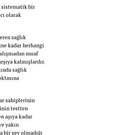
i sistematik bir
acı olarak
eren sağlık
sine kadar herhangi
 çalışmadan muaf
rşıya kalmışlardır.
sında sağlık
oktasına
ar sahiplerinin
inin testten
n aşıya kadar
ve yakın
a bir şey olmadığı