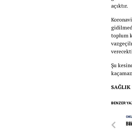
açıktır.
Koronavi
gidilmed
toplum k
vazgeçil
verecekti
Şu kesin
kaçamaz
SAĞLIK
BENZER YA
OKU
Bil