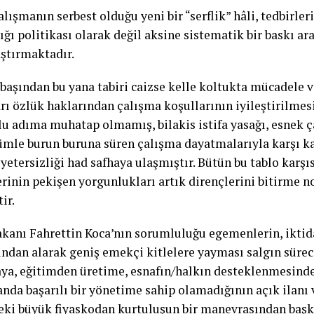
lışmanın serbest olduğu yeni bir “serflik” hâli, tedbirler
ığı politikası olarak değil aksine sistematik bir baskı ar
aştırmaktadır.
 başından bu yana tabiri caizse kelle koltukta mücadele v
arı özlük haklarından çalışma koşullarının iyileştirilme
lu adıma muhatap olmamış, bilakis istifa yasağı, esnek
ümle burun buruna süren çalışma dayatmalarıyla karşı ka
yetersizliği had safhaya ulaşmıştır. Bütün bu tablo karşı
rinin pekişen yorgunlukları artık dirençlerini bitirme n
ir.
akanı Fahrettin Koca’nın sorumluluğu egemenlerin, iktid
ndan alarak geniş emekçi kitlelere yayması salgın sürec
a, eğitimden üretime, esnafın/halkın desteklenmesinde
anda başarılı bir yönetime sahip olamadığının açık ilanı 
eki büyük fiyaskodan kurtuluşun bir manevrasından başk