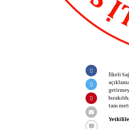
İlkeli S
açıklama
getirmeye
bırakıld
tam metn
Yetkili