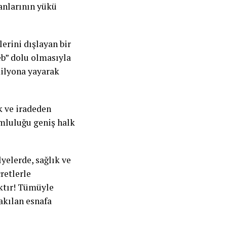
anlarının yükü
erini dışlayan bir
eb” dolu olmasıyla
ilyona yayarak
k ve iradeden
umluluğu geniş halk
yelerde, sağlık ve
retlerle
ktır! Tümüyle
rakılan esnafa