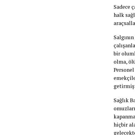
Sadece ça
halk sağl
araçsall
Salgının
çalışanl
bir olum
olma, öl
Personel 
emekçile
getirmişt
Sağlık B
omuzları
kapanmay
hiçbir al
gelecekt