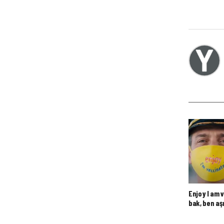
Enjoy I am 
bak, ben aş