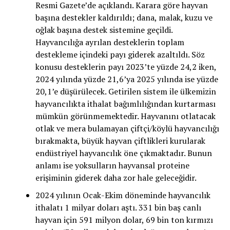
Resmi Gazete’de açıklandı. Karara göre hayvan
başına destekler kaldırıldı; dana, malak, kuzu ve
oğlak başına destek sistemine geçildi.
Hayvancılığa ayrılan desteklerin toplam
destekleme içindeki payı giderek azaltıldı. Söz
konusu desteklerin payı 2023’te yüzde 24,2 iken,
2024 yılında yüzde 21,6’ya 2025 yılında ise yüzde
20,1’e düşürülecek. Getirilen sistem ile ülkemizin
hayvancılıkta ithalat bağımlılığından kurtarması
mümkün görünmemektedir. Hayvanını otlatacak
otlak ve mera bulamayan çiftçi/köylü hayvancılığı
bırakmakta, büyük hayvan çiftlikleri kurularak
endüstriyel hayvancılık öne çıkmaktadır. Bunun
anlamı ise yoksulların hayvansal proteine
erişiminin giderek daha zor hale geleceğidir.
2024 yılının Ocak-Ekim döneminde hayvancılık
ithalatı 1 milyar doları aştı. 331 bin baş canlı
hayvan için 591 milyon dolar, 69 bin ton kırmızı