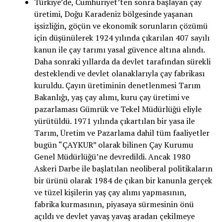
Türkiye’de, Cumhuriyet’ten sonra başlayan çay
üretimi, Doğu Karadeniz bölgesinde yaşanan
işsizliğin, göçün ve ekonomik sorunların çözümü
için düşünülerek 1924 yılında çıkarılan 407 sayılı
kanun ile çay tarımı yasal güvence altına alındı.
Daha sonraki yıllarda da devlet tarafından sürekli
desteklendi ve devlet olanaklarıyla çay fabrikası
kuruldu. Çayın üretiminin denetlenmesi Tarım
Bakanlığı, yaş çay alımı, kuru çay üretimi ve
pazarlaması Gümrük ve Tekel Müdürlüğü eliyle
yürütüldü. 1971 yılında çıkartılan bir yasa ile
Tarım, Üretim ve Pazarlama dahil tüm faaliyetler
bugün “ÇAYKUR” olarak bilinen Çay Kurumu
Genel Müdürlüğü’ne devredildi. Ancak 1980
Askeri Darbe ile başlatılan neoliberal politikaların
bir ürünü olarak 1984 de çıkan bir kanunla gerçek
ve tüzel kişilerin yaş çay alımı yapmasının,
fabrika kurmasının, piyasaya sürmesinin önü
açıldı ve devlet yavaş yavaş aradan çekilmeye