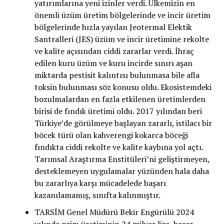
yatırımlarına yeni izinler verdi. Ülkemizin en
önemli üzüm üretim bölgelerinde ve incir üretim
bölgelerinde hızla yayılan Jeotermal Elektik
Santralleri (JES) üzüm ve incir üretimine rekolte
ve kalite açısından ciddi zararlar verdi. İhraç
edilen kuru üzüm ve kuru incirde sınırı aşan
miktarda pestisit kalıntısı bulunmasa bile afla
toksin bulunması söz konusu oldu. Ekosistemdeki
bozulmalardan en fazla etkilenen üretimlerden
birisi de fındık üretimi oldu. 2017 yılından beri
Türkiye’de görülmeye başlayan zararlı, istilacı bir
böcek türü olan kahverengi kokarca böceği
fındıkta ciddi rekolte ve kalite kaybına yol açtı.
Tarımsal Araştırma Enstitüleri’ni geliştirmeyen,
desteklemeyen uygulamalar yüzünden hala daha
bu zararlıya karşı mücadelede başarı
kazanılamamış, sınıfta kalınmıştır.
TARSİM Genel Müdürü Bekir Engürülü 2024
yılında prim üretiminin 24 milyar lira, hasar