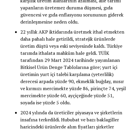
karşılık üretim alanlarının azalması, aile tarımı
yapanların üretemez duruma düşmesi, gıda
güvencesi ve gıda enflasyonu sorununun giderek
derinleşmesine neden oldu.
22 yıllık AKP iktidarında üretmek ithal etmekten
daha pahalı hale getirildi, stratejik ürünlerde
üretim düştü veya eski seviyesinde kaldı. Türkiye
tarımda ithalata mahkûm hale geldi. TÜİK
tarafından 29 Mart 2024 tarihinde yayımlanan
Bitkisel Ürün Denge Tablolarına göre; yurt içi
üretimin yurt içi talebi karşılama (yeterlilik)
derecesi arpada yüzde 90, ekmeklik buğday, mısır
ve kırmızı mercimekte yüzde 86, pirinçte 74, yeşil
mercimekte yüzde 60, ayçiçeğinde yüzde 51,
soyada ise yüzde 5 oldu.
2024 yılında da üreticiler piyasaya ve şirketlerin
insafına terkedildi. Hububat ve bazı baklagiller
haricindeki ürünlerde alım fiyatları şirketler