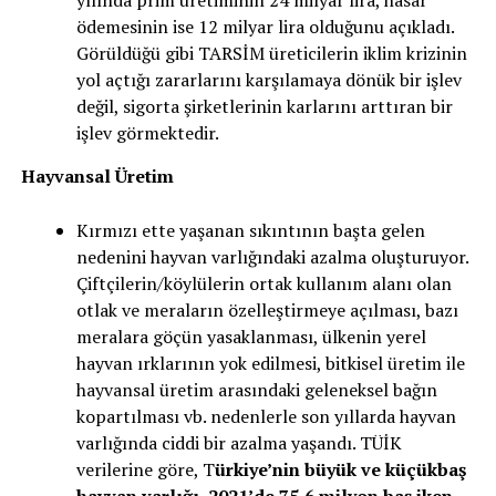
ödemesinin ise 12 milyar lira olduğunu açıkladı.
Görüldüğü gibi TARSİM üreticilerin iklim krizinin
yol açtığı zararlarını karşılamaya dönük bir işlev
değil, sigorta şirketlerinin karlarını arttıran bir
işlev görmektedir.
Hayvansal Üretim
Kırmızı ette yaşanan sıkıntının başta gelen
nedenini hayvan varlığındaki azalma oluşturuyor.
Çiftçilerin/köylülerin ortak kullanım alanı olan
otlak ve meraların özelleştirmeye açılması, bazı
meralara göçün yasaklanması, ülkenin yerel
hayvan ırklarının yok edilmesi, bitkisel üretim ile
hayvansal üretim arasındaki geleneksel bağın
kopartılması vb. nedenlerle son yıllarda hayvan
varlığında ciddi bir azalma yaşandı. TÜİK
verilerine göre, T
ürkiye’nin büyük ve küçükbaş
hayvan varlığı, 2021’de 75,6 milyon baş iken