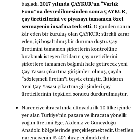
başladı.
2017 yılında ÇAYKUR’un “Varlık
Fonu”na devredilmesinden sonra ÇAYKUR,
çay üreticilerini ve piyasayı tamamen özel
sermayenin insafına terk etti.
O günden sonra
kâr eden bir kuruluş olan ÇAYKUR; sürekli zarar
eden, içi boşaltılmış bir duruma düştü. Çay
üretimini tamamen şirketlerin kontrolüne
bırakmak isteyen iktidarın çay üreticilerini
şirketlere tamamen bağımlı hale getirecek yeni
Çay Yasası çıkartma girişimleri olmuş, çayda
“sözleşmeli üretim”i teşvik etmiştir. İktidarın
Yeni Çay Yasası çıkartma girişimleri çay
üreticilerinin tepkileri sonucu durdurulmuştur.
Narenciye ihracatında dünyada ilk 10 ülke içinde
yer alan Türkiye’nin pazara ve ihracata yönelik
yoğun üretimi Ege, Akdeniz ve Güneydoğu
Anadolu bölgelerinde gerçekleşmektedir. Üretilen
narenciyenin % 40’ı ihraç edilmektedir.