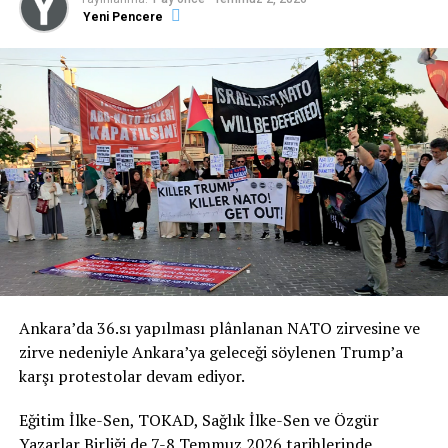
ediyoruz.”
Yeni Pencere
İmza Kampanyası’nın Bildiri Metni
NATO’YA HAYIR!
Ankara’da 36.sı yapılması plânlanan NATO zirvesine ve
NATO ZİRVESİ İHANETTİR!
zirve nedeniyle Ankara’ya geleceği söylenen Trump’a
karşı protestolar devam ediyor.
“Zulmedenlere meyletmeyin, sonra size ateş
dokunur! Sizin Allah’tan başka dostlarınız yoktur.
Eğitim İlke-Sen, TOKAD, Sağlık İlke-Sen ve Özgür
Sonra yardım da göremezsiniz.” (Hûd Suresi, 11/113)
Yazarlar Birliği de 7-8 Temmuz 2026 tarihlerinde