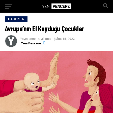
HABERLER
Avrupa’nın El Koyduğu Çocuklar
Yayınlanma:
4 yıl önce
-
Şubat 18, 2022
Yeni Pencere