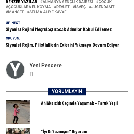
BENZER YAZILAR
ALMANYA GENÇLIK DAIRESI
ÇOCUK
ÇOCUKLARA EL KOYMA
DEVLET
ISVEÇ
JUGENDAMT
MANSET
SELMA ALIYE KAVAF
UP NEXT
Siyonist Rejimi Meşrulaştıracak Adımlar Kabul Edilemez
OKUYUN:
Siyonist Rejim, Filistinlilerin Evlerini Yıkmaya Devam Ediyor
Yeni Pencere
YORUMLAYIN
Ahlâksızlık Çağında Yaşamak – Faruk Yeşil
“İyi Ki Yazmışım” Diyorum