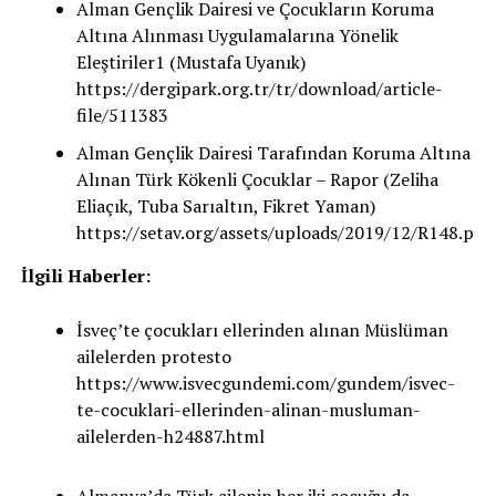
Alman Gençlik Dairesi ve Çocukların Koruma
Altına Alınması Uygulamalarına Yönelik
Eleştiriler1 (Mustafa Uyanık)
https://dergipark.org.tr/tr/download/article-
file/511383
Alman Gençlik Dairesi Tarafından Koruma Altına
Alınan Türk Kökenli Çocuklar – Rapor (Zeliha
Eliaçık, Tuba Sarıaltın, Fikret Yaman)
https://setav.org/assets/uploads/2019/12/R148.pdf
İlgili Haberler:
İsveç’te çocukları ellerinden alınan Müslüman
ailelerden protesto
https://www.isvecgundemi.com/gundem/isvec-
te-cocuklari-ellerinden-alinan-musluman-
ailelerden-h24887.html
Almanya’da Türk ailenin her iki çocuğu da