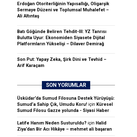
Erdoğan Otoriterliğinin Yapısallığı, Oligarşik
Sermaye Düzeni ve Toplumsal Muhalefet –
Ali Altıntaş
Batı Göğünde Beliren Tehdit-III: YZ Tanrısı
Bulutta Uyur: Ekonomiden Siyasete Dijital
Platformların Yükselişi – Dilaver Demirağ
Son Put: Yapay Zeka, Şirk Dini ve Tevhid –
Arif Karaçam
SON YORUMLAR
Üsküdar’da Sumud Filosuna Destek Yürüyüşü:
Sumud’a Sahip Çık, Umudu Koru!
için
Küresel
Sumud Filosu Gazze yolunda - Siyasi Haber
Latife Hanım Neden Susturuldu?
için
Halid
Ziya’dan Bir Acı Hikâye – mehmet ali başaran