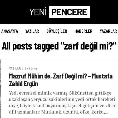
ANASAYFA
YAZILAR
SÖYLEŞILER
HABERLER
YAZARLAR
All posts tagged "zarf değil mi?"
YAZILAR
6 yıl önce
Mazruf Mühim de, Zarf Değil mi? – Mustafa
Zahid Ergün
Yedi evrensel mimik varmış. Sükûnetten gittikçe
uzaklaşan yeryüzü sakinlerinin yedi ortak hareketi
diye, böyle tasnif buyurmuş kişisel gelişim ve vücut
dili uzmanları: Mutluluk, üzüntü, öfke, korku,...