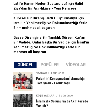
Latife Hanım Neden Susturuldu?
için
Halid
Ziya’dan Bir Acı Hikâye - Yeni Pencere
Küresel Bir Direniş Hattı Oluşturmalıyız
için
İsrail’in Yenilmezliği ve Dokunulmazlığı Yerle
Bir – mehmet ali başaran
Gazze Direnişine Bir Tanıklık Süreci: Kur’an
Bir Vadide, Onlar Başka Bir Vadide
için
İsrail’in
Yenilmezliği ve Dokunulmazlığı Yerle Bir –
mehmet ali başaran
GÜNCEL
POPÜLER
VIDEOLAR
YAZILAR
4 gün önce
Palantir’i Konuşmadan İslamcılığı
Tartışmak – Faruk Yeşil
KÖŞE YAZILARI
6 gün önce
İslamcılık Sorunu ya da Akif Nerede
Yanıldı?