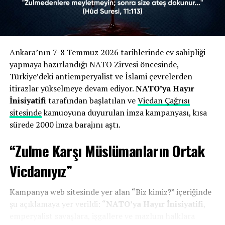
İmrân Suresi (3/160) gibi Kur’an-ı Kerim
ayetlerine atıfta bulunularak, zulmedenlere
meyletmemenin dini bir sorumluluk olduğu
vurgulanmıştı.
Ankara’nın 7-8 Temmuz 2026 tarihlerinde ev sahipliği
yapmaya hazırlandığı NATO Zirvesi öncesinde,
Zirveye Tepki:
7-8 Temmuz tarihlerinde
Türkiye’deki antiemperyalist ve İslami çevrelerden
Ankara’da gerçekleştirilen zirve “ihanet” olarak
itirazlar yükselmeye devam ediyor.
NATO’ya Hayır
nitelendirilmiş ve emperyalist güçlerin Türkiye
İnisiyatifi
tarafından başlatılan ve
Vicdan Çağrısı
topraklarında ağırlanmasının kabul edilemez
sitesinde
kamuoyuna duyurulan imza kampanyası, kısa
olduğu belirtilmişti.
sürede 2000 imza barajını aştı.
“Zulme Karşı Müslümanların Ortak
İnisiyatif üyeleri, sitenin kapatılmasının ardından hukuki
haklarını arayacaklarını belirtirken, karara Ankara 3.
Vicdanıyız”
Sulh Ceza Hâkimliği nezdinde itiraz edilmesi bekleniyor.
Kampanya web sitesinde yer alan “Biz kimiz?” içeriğinde
şu açıklamaya yer verildi: “
NATO’ya Hayır İnisiyatifi
,
emperyalist savaşlara, işgallere ve mazlum halklara