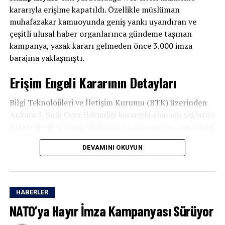
kararıyla erişime kapatıldı. Özellikle müslüman
muhafazakar kamuoyunda geniş yankı uyandıran ve
çeşitli ulusal haber organlarınca gündeme taşınan
kampanya, yasak kararı gelmeden önce 3.000 imza
barajına yaklaşmıştı.
Erişim Engeli Kararının Detayları
Bilgi Teknolojileri ve İletişim Kurumu (BTK) üzerinden
Ankara 3. Sulh Ceza Hâkimliği kararıyla alan adı sağlayıcı
şirkete iletilen resmi bildirimle
adresi
vicdancagrisi.com
6 Temmuz’dan itibaren askıya alındı ve site üzerinden
DEVAMINI OKUYUN
yapılan yayınlar tamamen durduruldu.
Kampanya 3 Bin İmzaya Yaklaşmıştı
HABERLER
“NATO’ya Hayır İnisiyatifi” adlı bağımsız bir platform
tarafından hayata geçirilen imza kampanyası, kısa
NATO’ya Hayır İmza Kampanyası Sürüyor
sürede hızlı bir büyüme ivmesi yakalamıştı. Ulusal