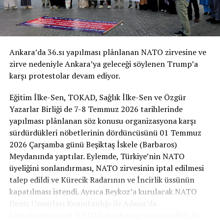
İmza Kampanyası’nın Bildiri Metni
NATO’YA HAYIR!
Ankara’da 36.sı yapılması plânlanan NATO zirvesine ve
NATO ZİRVESİ İHANETTİR!
zirve nedeniyle Ankara’ya geleceği söylenen Trump’a
karşı protestolar devam ediyor.
“Zulmedenlere meyletmeyin, sonra size ateş
dokunur! Sizin Allah’tan başka dostlarınız yoktur.
Eğitim İlke-Sen, TOKAD, Sağlık İlke-Sen ve Özgür
Sonra yardım da göremezsiniz.” (Hûd Suresi, 11/113)
Yazarlar Birliği de 7-8 Temmuz 2026 tarihlerinde
yapılması plânlanan söz konusu organizasyona karşı
Bizler; adaleti, halkların özgürlüğünü ve ümmetin
sürdürdükleri nöbetlerinin dördüncüsünü 01 Temmuz
onurunu savunan, yeryüzündeki sömürü düzenine itirazı
2026 Çarşamba günü Beşiktaş İskele (Barbaros)
olan Müslümanlar olarak NATO’nun bir “güvenlik
Meydanında yaptılar. Eylemde, Türkiye’nin NATO
kalkanı” değil, küresel kapitalist sistemin ve ABD
üyeliğini sonlandırması, NATO zirvesinin iptal edilmesi
hegemonyasının kanlı bir askerî aygıtı olduğunu
talep edildi ve Kürecik Radarının ve İncirlik üssünün
İmza kampanyası bildirisi ise şöyle:
savunuyoruz. Kurulduğu günden bu yana dünyaya barış
kapatılması istendi. Ayrıca Beykoz’a kurulacak NATO
yerine işgal, darbe, sömürü ve bağımlılık ihraç eden bu
Deniz Unsurları Komutanlığı ile Adana’da
NATO’YA HAYIR!
ittifak, bugün başta Gazze’de yaşanan soykırım olmak
konuşlandırılacak NATO kolordusu protesto edildi, bu