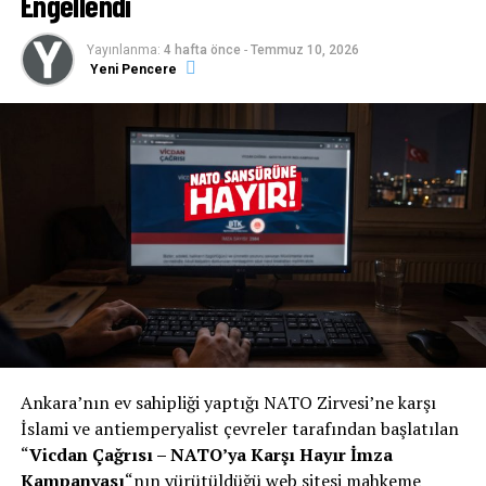
Engellendi
Yayınlanma:
4 hafta önce
-
Temmuz 10, 2026
Yeni Pencere
Ankara’nın ev sahipliği yaptığı NATO Zirvesi’ne karşı
İslami ve antiemperyalist çevreler tarafından başlatılan
“
Vicdan Çağrısı – NATO’ya Karşı Hayır İmza
Kampanyası
“nın yürütüldüğü web sitesi mahkeme