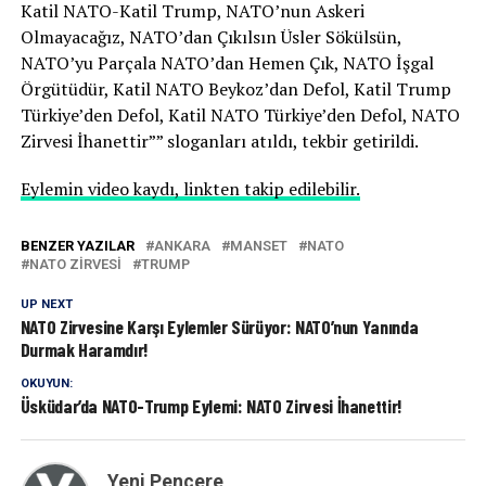
Katil NATO-Katil Trump, NATO’nun Askeri
Olmayacağız, NATO’dan Çıkılsın Üsler Sökülsün,
NATO’yu Parçala NATO’dan Hemen Çık, NATO İşgal
Örgütüdür, Katil NATO Beykoz’dan Defol, Katil Trump
Türkiye’den Defol, Katil NATO Türkiye’den Defol, NATO
Zirvesi İhanettir”” sloganları atıldı, tekbir getirildi.
Eylemin video kaydı, linkten takip edilebilir.
BENZER YAZILAR
ANKARA
MANSET
NATO
NATO ZİRVESİ
TRUMP
UP NEXT
NATO Zirvesine Karşı Eylemler Sürüyor: NATO’nun Yanında
Durmak Haramdır!
OKUYUN:
Üsküdar’da NATO-Trump Eylemi: NATO Zirvesi İhanettir!
Yeni Pencere