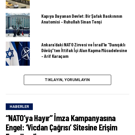
Kapıya Dayanan Devlet: Bir Şafak Baskınının
Anatomisi – Ruhullah Sinan Tenşi
Ankara’daki NATO Zirvesi ve İsrail’le “Danışıklı
Dövüş”ten İttifak İçi Alan Kapma Mücadelesine
– Arif Karaçam
TIKLAYIN, YORUMLAYIN
HABERLER
“NATO’ya Hayır” İmza Kampanyasına
Engel: ‘Vicdan Çağrısı’ Sitesine Erişim