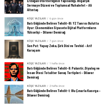
Erdoğan Otoriterliğinin Yapısallığı, Oligarşik
Sermaye Düzeni ve Toplumsal Muhalefet – Ali
Altıntaş
KÖŞE YAZILARI
6 gün önce
Batı Göğünde Beliren Tehdit-III: YZ Tanrısı Bulutta
Uyur: Ekonomiden Siyasete Dijital Platformların
Yükselişi – Dilaver Demirağ
KÖŞE YAZILARI
7 gün önce
Son Put: Yapay Zeka, Şirk Dini ve Tevhid – Arif
Karaçam
KÖŞE YAZILARI
1 hafta önce
Batı Göğünde Beliren Tehdit-II: Palantir, Diyalog ve
İnsan Ötesi Totaliter Savaş Tertipleri – Dilaver
Demirağ
KÖŞE YAZILARI
2 hafta önce
Batı Göğünde Beliren Tehdit-I: Ulu Çınarla Kasırga –
Dilaver Demirağ