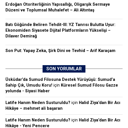
Erdoğan Otoriterliğinin Yapısallığı, Oligarşik Sermaye
Düzeni ve Toplumsal Muhalefet – Ali Altıntaş
Batı Göğünde Beliren Tehdit-III: YZ Tanrısı Bulutta Uyur:
Ekonomiden Siyasete Dijital Platformların Yükselişi –
Dilaver Demirağ
Son Put: Yapay Zeka, Şirk Dini ve Tevhid – Arif Karaçam
SON YORUMLAR
Üsküdar’da Sumud Filosuna Destek Yürüyüşü: Sumud’a
Sahip Çık, Umudu Koru!
için
Küresel Sumud Filosu Gazze
yolunda - Siyasi Haber
Latife Hanım Neden Susturuldu?
için
Halid Ziya’dan Bir Acı
Hikâye – mehmet ali başaran
Latife Hanım Neden Susturuldu?
için
Halid Ziya’dan Bir Acı
Hikâye - Yeni Pencere