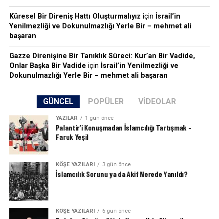
Küresel Bir Direniş Hattı Oluşturmalıyız
için
İsrail’in
Yenilmezliği ve Dokunulmazlığı Yerle Bir – mehmet ali
başaran
Gazze Direnişine Bir Tanıklık Süreci: Kur’an Bir Vadide,
Onlar Başka Bir Vadide
için
İsrail’in Yenilmezliği ve
Dokunulmazlığı Yerle Bir – mehmet ali başaran
GÜNCEL
POPÜLER
VIDEOLAR
YAZILAR
1 gün önce
Palantir’i Konuşmadan İslamcılığı Tartışmak –
Faruk Yeşil
KÖŞE YAZILARI
3 gün önce
İslamcılık Sorunu ya da Akif Nerede Yanıldı?
KÖŞE YAZILARI
6 gün önce