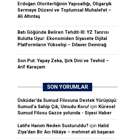
Erdoğan Otoriterliğinin Yapısallığı, Oligarşik
Sermaye Düzeni ve Toplumsal Muhalefet –
Ali Altıntaş
Batı Göğünde Beliren Tehdit-III: YZ Tanrısı
Bulutta Uyur: Ekonomiden Siyasete Dijital
Platformların Yükselişi – Dilaver Demirağ
Son Put: Yapay Zeka, Şirk Dini ve Tevhid –
Arif Karaçam
SON YORUMLAR
Üsküdar’da Sumud Filosuna Destek Yürüyüşü:
Sumud’a Sahip Çık, Umudu Koru!
için
Küresel
Sumud Filosu Gazze yolunda - Siyasi Haber
Latife Hanım Neden Susturuldu?
için
Halid
Ziya’dan Bir Acı Hikâye – mehmet ali başaran