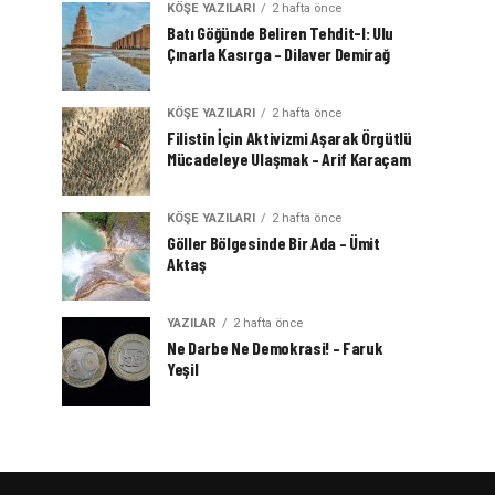
KÖŞE YAZILARI
2 hafta önce
Batı Göğünde Beliren Tehdit-I: Ulu
Çınarla Kasırga – Dilaver Demirağ
KÖŞE YAZILARI
2 hafta önce
Filistin İçin Aktivizmi Aşarak Örgütlü
Mücadeleye Ulaşmak – Arif Karaçam
KÖŞE YAZILARI
2 hafta önce
Göller Bölgesinde Bir Ada – Ümit
Aktaş
YAZILAR
2 hafta önce
Ne Darbe Ne Demokrasi! – Faruk
Yeşil