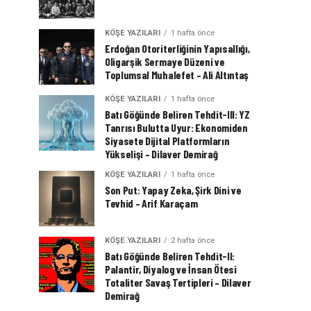
KÖŞE YAZILARI
1 hafta önce
Erdoğan Otoriterliğinin Yapısallığı,
Oligarşik Sermaye Düzeni ve
Toplumsal Muhalefet – Ali Altıntaş
KÖŞE YAZILARI
1 hafta önce
Batı Göğünde Beliren Tehdit-III: YZ
Tanrısı Bulutta Uyur: Ekonomiden
Siyasete Dijital Platformların
Yükselişi – Dilaver Demirağ
KÖŞE YAZILARI
1 hafta önce
Son Put: Yapay Zeka, Şirk Dini ve
Tevhid – Arif Karaçam
KÖŞE YAZILARI
2 hafta önce
Batı Göğünde Beliren Tehdit-II:
Palantir, Diyalog ve İnsan Ötesi
Totaliter Savaş Tertipleri – Dilaver
Demirağ