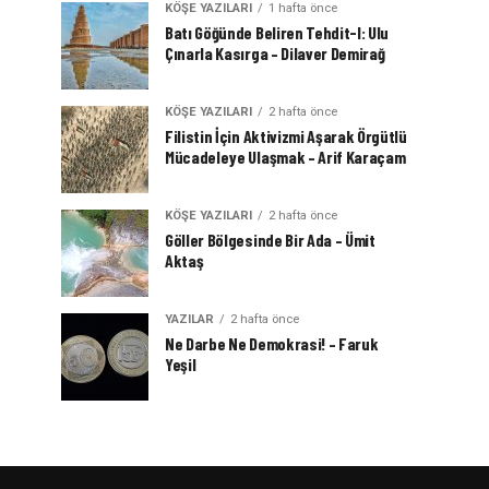
KÖŞE YAZILARI
1 hafta önce
Batı Göğünde Beliren Tehdit-I: Ulu
Çınarla Kasırga – Dilaver Demirağ
KÖŞE YAZILARI
2 hafta önce
Filistin İçin Aktivizmi Aşarak Örgütlü
Mücadeleye Ulaşmak – Arif Karaçam
KÖŞE YAZILARI
2 hafta önce
Göller Bölgesinde Bir Ada – Ümit
Aktaş
YAZILAR
2 hafta önce
Ne Darbe Ne Demokrasi! – Faruk
Yeşil