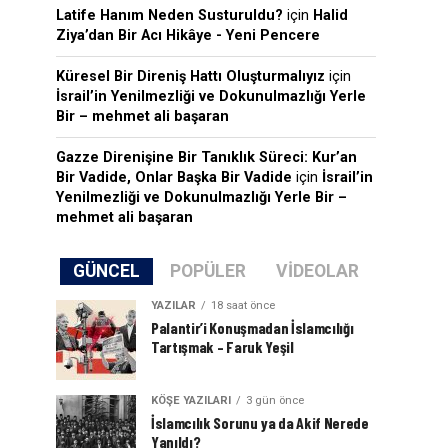
Latife Hanım Neden Susturuldu?
için
Halid
Ziya’dan Bir Acı Hikâye - Yeni Pencere
Küresel Bir Direniş Hattı Oluşturmalıyız
için
İsrail’in Yenilmezliği ve Dokunulmazlığı Yerle
Bir – mehmet ali başaran
Gazze Direnişine Bir Tanıklık Süreci: Kur’an
Bir Vadide, Onlar Başka Bir Vadide
için
İsrail’in
Yenilmezliği ve Dokunulmazlığı Yerle Bir –
mehmet ali başaran
GÜNCEL
POPÜLER
VIDEOLAR
YAZILAR
18 saat önce
Palantir’i Konuşmadan İslamcılığı
Tartışmak – Faruk Yeşil
KÖŞE YAZILARI
3 gün önce
İslamcılık Sorunu ya da Akif Nerede
Yanıldı?