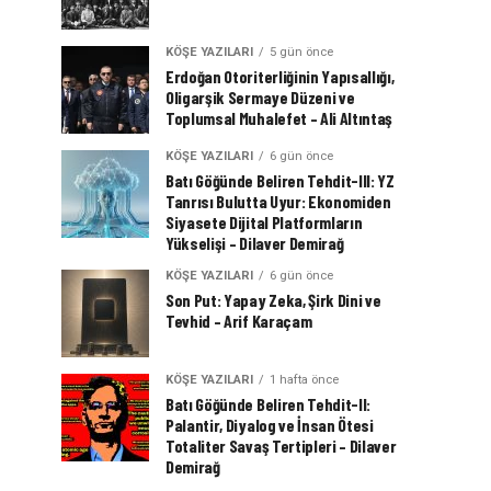
KÖŞE YAZILARI
5 gün önce
Erdoğan Otoriterliğinin Yapısallığı,
Oligarşik Sermaye Düzeni ve
Toplumsal Muhalefet – Ali Altıntaş
KÖŞE YAZILARI
6 gün önce
Batı Göğünde Beliren Tehdit-III: YZ
Tanrısı Bulutta Uyur: Ekonomiden
Siyasete Dijital Platformların
Yükselişi – Dilaver Demirağ
KÖŞE YAZILARI
6 gün önce
Son Put: Yapay Zeka, Şirk Dini ve
Tevhid – Arif Karaçam
KÖŞE YAZILARI
1 hafta önce
Batı Göğünde Beliren Tehdit-II:
Palantir, Diyalog ve İnsan Ötesi
Totaliter Savaş Tertipleri – Dilaver
Demirağ