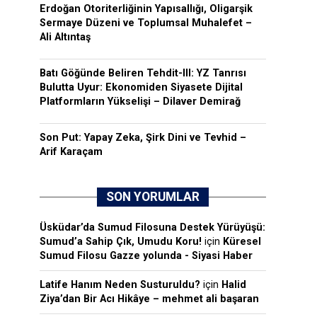
Erdoğan Otoriterliğinin Yapısallığı, Oligarşik
Sermaye Düzeni ve Toplumsal Muhalefet –
Ali Altıntaş
Batı Göğünde Beliren Tehdit-III: YZ Tanrısı
Bulutta Uyur: Ekonomiden Siyasete Dijital
Platformların Yükselişi – Dilaver Demirağ
Son Put: Yapay Zeka, Şirk Dini ve Tevhid –
Arif Karaçam
SON YORUMLAR
Üsküdar’da Sumud Filosuna Destek Yürüyüşü:
Sumud’a Sahip Çık, Umudu Koru!
için
Küresel
Sumud Filosu Gazze yolunda - Siyasi Haber
Latife Hanım Neden Susturuldu?
için
Halid
Ziya’dan Bir Acı Hikâye – mehmet ali başaran