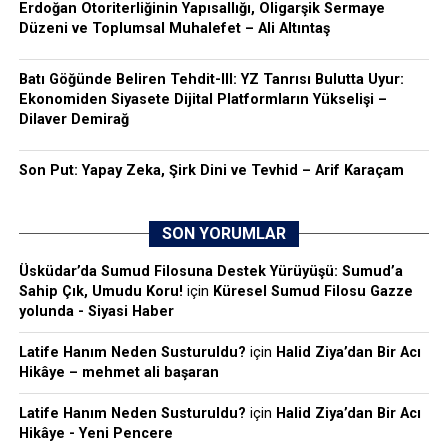
Erdoğan Otoriterliğinin Yapısallığı, Oligarşik Sermaye
Düzeni ve Toplumsal Muhalefet – Ali Altıntaş
Batı Göğünde Beliren Tehdit-III: YZ Tanrısı Bulutta Uyur:
Ekonomiden Siyasete Dijital Platformların Yükselişi –
Dilaver Demirağ
Son Put: Yapay Zeka, Şirk Dini ve Tevhid – Arif Karaçam
SON YORUMLAR
Üsküdar’da Sumud Filosuna Destek Yürüyüşü: Sumud’a
Sahip Çık, Umudu Koru!
için
Küresel Sumud Filosu Gazze
yolunda - Siyasi Haber
Latife Hanım Neden Susturuldu?
için
Halid Ziya’dan Bir Acı
Hikâye – mehmet ali başaran
Latife Hanım Neden Susturuldu?
için
Halid Ziya’dan Bir Acı
Hikâye - Yeni Pencere