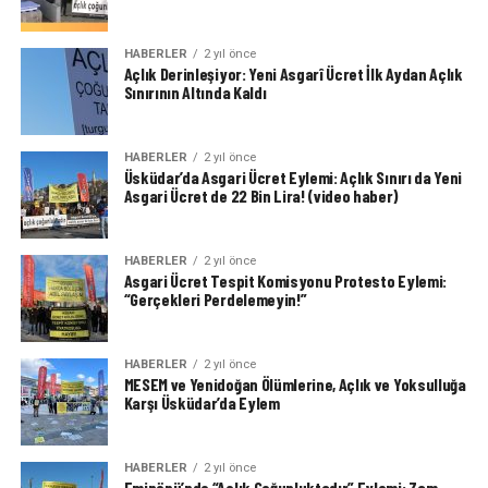
HABERLER
2 yıl önce
Açlık Derinleşiyor: Yeni Asgarî Ücret İlk Aydan Açlık
Sınırının Altında Kaldı
HABERLER
2 yıl önce
Üsküdar’da Asgari Ücret Eylemi: Açlık Sınırı da Yeni
Asgari Ücret de 22 Bin Lira! (video haber)
HABERLER
2 yıl önce
Asgari Ücret Tespit Komisyonu Protesto Eylemi:
“Gerçekleri Perdelemeyin!”
HABERLER
2 yıl önce
MESEM ve Yenidoğan Ölümlerine, Açlık ve Yoksulluğa
Karşı Üsküdar’da Eylem
HABERLER
2 yıl önce
Eminönü’nde “Açlık Çoğunluktadır” Eylemi: Zam,