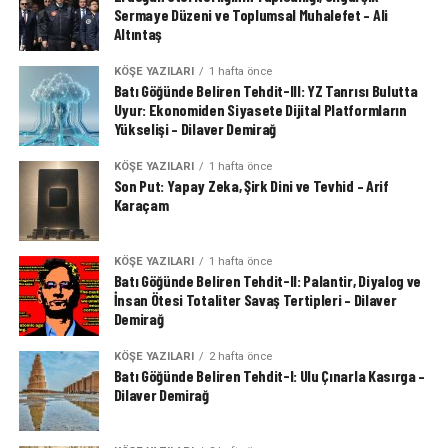
Sermaye Düzeni ve Toplumsal Muhalefet – Ali
Altıntaş
KÖŞE YAZILARI
1 hafta önce
Batı Göğünde Beliren Tehdit-III: YZ Tanrısı Bulutta
Uyur: Ekonomiden Siyasete Dijital Platformların
Yükselişi – Dilaver Demirağ
KÖŞE YAZILARI
1 hafta önce
Son Put: Yapay Zeka, Şirk Dini ve Tevhid – Arif
Karaçam
KÖŞE YAZILARI
1 hafta önce
Batı Göğünde Beliren Tehdit-II: Palantir, Diyalog ve
İnsan Ötesi Totaliter Savaş Tertipleri – Dilaver
Demirağ
KÖŞE YAZILARI
2 hafta önce
Batı Göğünde Beliren Tehdit-I: Ulu Çınarla Kasırga –
Dilaver Demirağ