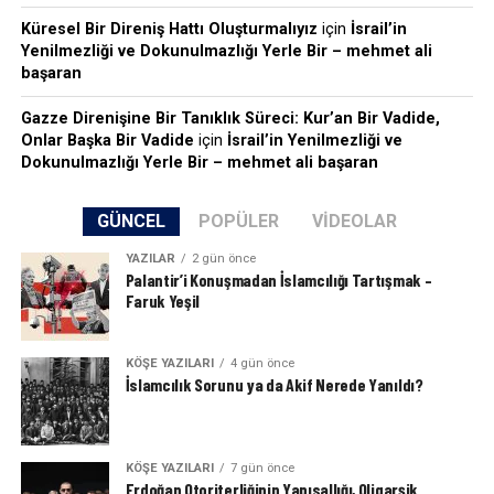
Küresel Bir Direniş Hattı Oluşturmalıyız
için
İsrail’in
Yenilmezliği ve Dokunulmazlığı Yerle Bir – mehmet ali
başaran
Gazze Direnişine Bir Tanıklık Süreci: Kur’an Bir Vadide,
Onlar Başka Bir Vadide
için
İsrail’in Yenilmezliği ve
Dokunulmazlığı Yerle Bir – mehmet ali başaran
GÜNCEL
POPÜLER
VIDEOLAR
YAZILAR
2 gün önce
Palantir’i Konuşmadan İslamcılığı Tartışmak –
Faruk Yeşil
KÖŞE YAZILARI
4 gün önce
İslamcılık Sorunu ya da Akif Nerede Yanıldı?
KÖŞE YAZILARI
7 gün önce
Erdoğan Otoriterliğinin Yapısallığı, Oligarşik