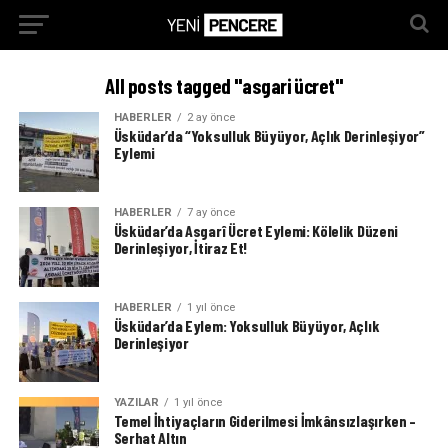
All posts tagged "asgari ücret"
HABERLER
2 ay önce
Üsküdar’da “Yoksulluk Büyüyor, Açlık Derinleşiyor”
Eylemi
HABERLER
7 ay önce
Üsküdar’da Asgarî Ücret Eylemi: Kölelik Düzeni
Derinleşiyor, İtiraz Et!
HABERLER
1 yıl önce
Üsküdar’da Eylem: Yoksulluk Büyüyor, Açlık
Derinleşiyor
YAZILAR
1 yıl önce
Temel İhtiyaçların Giderilmesi İmkânsızlaşırken –
Serhat Altın