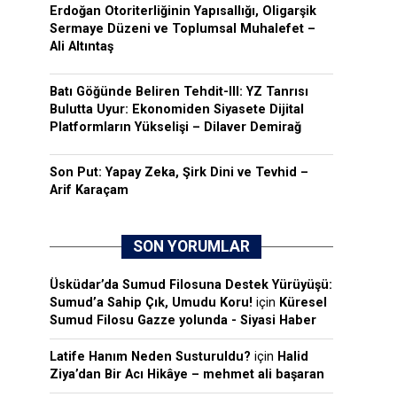
Erdoğan Otoriterliğinin Yapısallığı, Oligarşik
Sermaye Düzeni ve Toplumsal Muhalefet –
Ali Altıntaş
Batı Göğünde Beliren Tehdit-III: YZ Tanrısı
Bulutta Uyur: Ekonomiden Siyasete Dijital
Platformların Yükselişi – Dilaver Demirağ
Son Put: Yapay Zeka, Şirk Dini ve Tevhid –
Arif Karaçam
SON YORUMLAR
Üsküdar’da Sumud Filosuna Destek Yürüyüşü:
Sumud’a Sahip Çık, Umudu Koru!
için
Küresel
Sumud Filosu Gazze yolunda - Siyasi Haber
Latife Hanım Neden Susturuldu?
için
Halid
Ziya’dan Bir Acı Hikâye – mehmet ali başaran