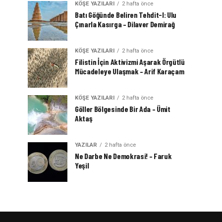
KÖŞE YAZILARI
2 hafta önce
Batı Göğünde Beliren Tehdit-I: Ulu
Çınarla Kasırga – Dilaver Demirağ
KÖŞE YAZILARI
2 hafta önce
Filistin İçin Aktivizmi Aşarak Örgütlü
Mücadeleye Ulaşmak – Arif Karaçam
KÖŞE YAZILARI
2 hafta önce
Göller Bölgesinde Bir Ada – Ümit
Aktaş
YAZILAR
2 hafta önce
Ne Darbe Ne Demokrasi! – Faruk
Yeşil