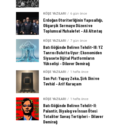
KÖŞE YAZILARI
6 gün önce
Erdoğan Otoriterliğinin Yapısallığı,
Oligarşik Sermaye Düzeni ve
Toplumsal Muhalefet – Ali Altıntaş
KÖŞE YAZILARI
7 gün önce
Batı Göğünde Beliren Tehdit-III: YZ
Tanrısı Bulutta Uyur: Ekonomiden
Siyasete Dijital Platformların
Yükselişi – Dilaver Demirağ
KÖŞE YAZILARI
1 hafta önce
Son Put: Yapay Zeka, Şirk Dini ve
Tevhid – Arif Karaçam
KÖŞE YAZILARI
1 hafta önce
Batı Göğünde Beliren Tehdit-II:
Palantir, Diyalog ve İnsan Ötesi
Totaliter Savaş Tertipleri – Dilaver
Demirağ