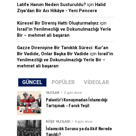
Latife Hanım Neden Susturuldu?
için
Halid
Ziya’dan Bir Acı Hikâye - Yeni Pencere
Küresel Bir Direniş Hattı Oluşturmalıyız
için
İsrail’in Yenilmezliği ve Dokunulmazlığı Yerle
Bir – mehmet ali başaran
Gazze Direnişine Bir Tanıklık Süreci: Kur’an
Bir Vadide, Onlar Başka Bir Vadide
için
İsrail’in
Yenilmezliği ve Dokunulmazlığı Yerle Bir –
mehmet ali başaran
GÜNCEL
POPÜLER
VIDEOLAR
YAZILAR
2 gün önce
Palantir’i Konuşmadan İslamcılığı
Tartışmak – Faruk Yeşil
KÖŞE YAZILARI
4 gün önce
İslamcılık Sorunu ya da Akif Nerede
Yanıldı?