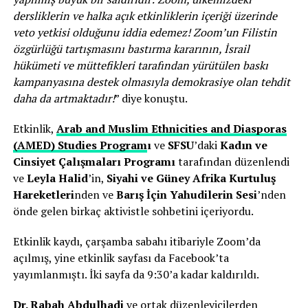
dersliklerin ve halka açık etkinliklerin içeriği üzerinde
veto yetkisi olduğunu iddia edemez!
Zoom’un Filistin
özgürlüğü tartışmasını bastırma kararının, İsrail
hükümeti ve müttefikleri tarafından yürütülen baskı
kampanyasına destek olmasıyla demokrasiye olan tehdit
daha da artmaktadır!
” diye konuştu.
Etkinlik,
Arab and Muslim Ethnicities and Diasporas
(AMED) Studies Program
ı
ve
SFSU
’daki
Kadın ve
Cinsiyet Çalışmaları Programı
tarafından düzenlendi
ve
Leyla Halid
’in,
Siyahi ve Güney Afrika Kurtuluş
Hareketleri
nden ve
Barış İçin Yahudilerin Sesi
’nden
önde gelen birkaç aktivistle sohbetini içeriyordu.
Etkinlik kaydı, çarşamba sabahı itibariyle Zoom’da
açılmış, yine etkinlik sayfası da Facebook’ta
yayımlanmıştı. İki sayfa da 9:30’a kadar kaldırıldı.
Dr. Rabah Abdulhadi
ve ortak düzenleyicilerden