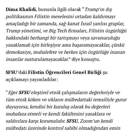
Dima Khalidi
, bununla ilgili olarak “
Trump’ın dış
politikasının Filistin meselesini ortadan kaldırmayı
amaçladığı bir zamanda, sağ-kanat İsrail yanlısı gruplar,
Trump yönetimi, ve Big Tech firmaları, Filistin özgürlüğü
hakkındaki herhangi bir tartışmayı veya savunuculuğu
yasaklamak için birleşiyor ama başaramayacaklar, çünkü
demokasiye, muhalefete ve herkes için özgürlüğe inanan
insanlar susturulamayacaklar.
” diye konuştu.
SFSU
’daki
Filistin Öğrencileri Genel Birliği
şu
açıklamayı yayımladılar:
“
Eğer
SFSU
eleştirel etnik çalışmaların değerleriyle ve
tüm etnik köken ve ırkların müfredattaki temsiliyle gurur
duyuyorsa, kendisi bir kuruluş olarak bu değerleri
muhafaza etmeli ve kendi fakültesini yasaklara ve
saldırılara karşı korumalıdır.
SFSU
, Zoom’un kendi
müfredatı üzerinde kontrol sahibi olmadığından emin