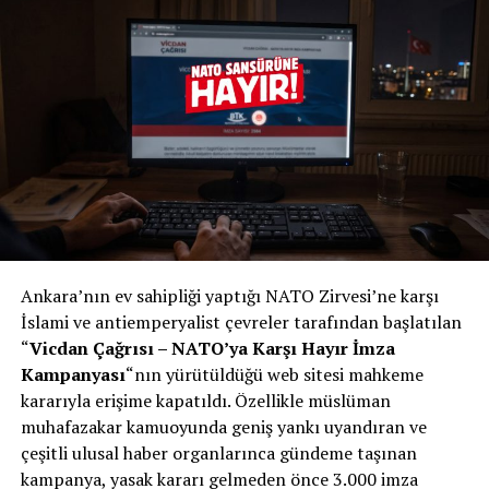
Ankara’nın ev sahipliği yaptığı NATO Zirvesi’ne karşı
İslami ve antiemperyalist çevreler tarafından başlatılan
“
Vicdan Çağrısı – NATO’ya Karşı Hayır İmza
Kampanyası
“nın yürütüldüğü web sitesi mahkeme
kararıyla erişime kapatıldı. Özellikle müslüman
muhafazakar kamuoyunda geniş yankı uyandıran ve
çeşitli ulusal haber organlarınca gündeme taşınan
kampanya, yasak kararı gelmeden önce 3.000 imza