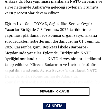
Ankara’da 36.sı yapılması plânlanan NATO zirvesine ve
NATO ZİRVESİ İHANETTİR!
zirve nedeniyle Ankara’ya geleceği söylenen Trump’a
karşı protestolar devam ediyor.
“Zulmedenlere meyletmeyin, sonra size ateş
dokunur! Sizin Allah’tan başka dostlarınız yoktur.
Eğitim İlke-Sen, TOKAD, Sağlık İlke-Sen ve Özgür
Sonra yardım da göremezsiniz.” (Hûd Suresi, 11/113)
Yazarlar Birliği de 7-8 Temmuz 2026 tarihlerinde
yapılması plânlanan söz konusu organizasyona karşı
Bizler; adaleti, halkların özgürlüğünü ve ümmetin
sürdürdükleri nöbetlerinin dördüncüsünü 01 Temmuz
onurunu savunan, yeryüzündeki sömürü düzenine itirazı
2026 Çarşamba günü Beşiktaş İskele (Barbaros)
olan Müslümanlar olarak NATO’nun bir “güvenlik
Meydanında yaptılar. Eylemde, Türkiye’nin NATO
kalkanı” değil, küresel kapitalist sistemin ve ABD
üyeliğini sonlandırması, NATO zirvesinin iptal edilmesi
hegemonyasının kanlı bir askerî aygıtı olduğunu
talep edildi ve Kürecik Radarının ve İncirlik üssünün
İmza kampanyası bildirisi ise şöyle:
savunuyoruz. Kurulduğu günden bu yana dünyaya barış
kapatılması istendi. Ayrıca Beykoz’a kurulacak NATO
yerine işgal, darbe, sömürü ve bağımlılık ihraç eden bu
Deniz Unsurları Komutanlığı ile Adana’da
NATO’YA HAYIR!
ittifak, bugün başta Gazze’de yaşanan soykırım olmak
konuşlandırılacak NATO kolordusu protesto edildi, bu
üzere coğrafyamızdaki sömürü ve yıkımın en büyük suç
üslerin işgali pekiştirdiği savunuldu.
NATO ZİRVESİ İHANETTİR!
ortağıdır.
DEVAMINI OKUYUN
İran ve Gazze’deki katliam ve yıkımın baş sorumlusu
“Zulmedenlere meyletmeyin, sonra size ateş
Tarihsel gerçekler açıkça göstermektedir ki NATO; bir
olan Büyük Şeytan ABD’nin başkanı katil ve sapkın
dokunur! Sizin Allah’tan başka dostlarınız yoktur.
GÜNDEM
savunma paktı, güvenlik şemsiyesi veya barışın