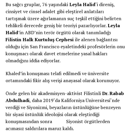
Bu sağcı gruplar, 76 yaşındaki
Leyla Halid
‘i direniş,
cinsiyet ve cinsel adalet gibi eleştirel anlatıları
tartışmak üzere ağırlamanın suç teşkil ettiğini belirten
tehlikeli derecede geniş bir teoriyi pazarlıyorlar.
Leyla
Halid
’in ABD’nin terör örgütü olarak tanımladığı
Filistin Halk Kurtuluş Cephesi
ile alenen bağlantısı
olduğu için San Francisco eyaletindeki profesörlerin onu
konuşmacı olarak davet etmelerine yasal hakları
olmadığını iddia ediyorlar.
Khaled’in konuşması telafi edilmedi ve üniversite
ortamındaki fikir alış verişi anayasal olarak korunuyor.
Önde gelen bir akademisyen-aktivist Filistinli
Dr. Rabab
Abdulhadi
, daha 2019‘da Kaliforniya Üniversitesi‘nde
verdiği ve Siyonizmi, beyazların üstünlüğüne benzeyen
bir siyasi üstünlük ideolojisi olarak eleştirdiği
konuşmasından sonra Siyonist örgütlerden
acımasız saldırılara maruz kaldı.