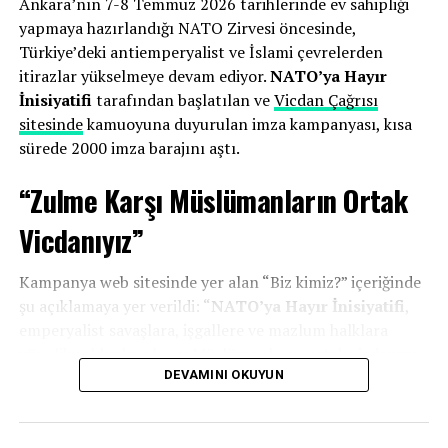
Ankara’nın 7-8 Temmuz 2026 tarihlerinde ev sahipliği
yapmaya hazırlandığı NATO Zirvesi öncesinde,
Zirveye Tepki:
7-8 Temmuz tarihlerinde
Türkiye’deki antiemperyalist ve İslami çevrelerden
Ankara’da gerçekleştirilen zirve “ihanet” olarak
itirazlar yükselmeye devam ediyor.
NATO’ya Hayır
nitelendirilmiş ve emperyalist güçlerin Türkiye
İnisiyatifi
tarafından başlatılan ve
Vicdan Çağrısı
topraklarında ağırlanmasının kabul edilemez
sitesinde
kamuoyuna duyurulan imza kampanyası, kısa
olduğu belirtilmişti.
sürede 2000 imza barajını aştı.
“Zulme Karşı Müslümanların Ortak
İnisiyatif üyeleri, sitenin kapatılmasının ardından hukuki
haklarını arayacaklarını belirtirken, karara Ankara 3.
Vicdanıyız”
Sulh Ceza Hâkimliği nezdinde itiraz edilmesi bekleniyor.
Kampanya web sitesinde yer alan “Biz kimiz?” içeriğinde
şu açıklamaya yer verildi: “
NATO’ya Hayır İnisiyatifi
,
emperyalist savaşlara, işgallere ve mazlum halklara
yönelik saldırılara karşı Müslümanların ortak vicdanını
ve sorumluluğunu ortaya koymak amacıyla bir araya
DEVAMINI OKUYUN
gelmiş gönüllülerin oluşturduğu bağımsız bir
platformdur. İnancımız bize, zulme ortak olmamayı ve