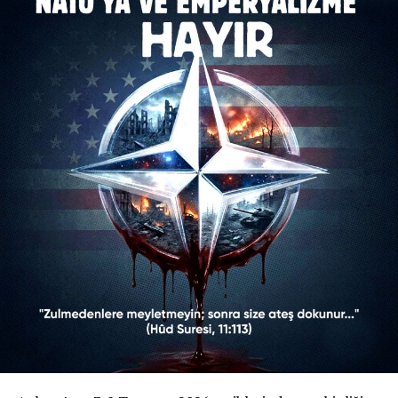
‘Vicdan Çağrısı’ Neyi Savunuyordu?
“Zulme Karşı Müslümanların Ortak Vicdanıyız” şiarıyla
yola çıkan platform, NATO’yu bir güvenlik kalkanı
olarak değil; küresel kapitalist sistemin ve ABD
hegemonyasının “kanlı bir askerî aygıtı” olarak
nitelendiriyordu. Kampanya bildirisinde öne çıkan
başlıklar şunlardı:
Gazze Vurgusu:
Bildiride, NATO’nun Gazze’deki
işgal ve yıkımın en büyük suç ortağı olduğu ifade
edilmiş, İsrail’in cesaretini bu emperyalist zırhtan
aldığı savunulmuştu.
Dini Referanslar:
Hûd Suresi (11/113) ve Âl-i
İmrân Suresi (3/160) gibi Kur’an-ı Kerim
ayetlerine atıfta bulunularak, zulmedenlere
meyletmemenin dini bir sorumluluk olduğu
vurgulanmıştı.