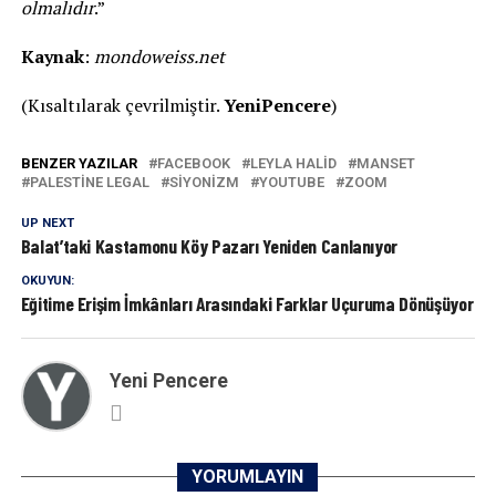
olmalıdır
.”
Kaynak
:
mondoweiss.net
(Kısaltılarak çevrilmiştir.
YeniPencere
)
BENZER YAZILAR
FACEBOOK
LEYLA HALID
MANSET
PALESTINE LEGAL
SIYONIZM
YOUTUBE
ZOOM
UP NEXT
Balat’taki Kastamonu Köy Pazarı Yeniden Canlanıyor
OKUYUN:
Eğitime Erişim İmkânları Arasındaki Farklar Uçuruma Dönüşüyor
Yeni Pencere
YORUMLAYIN