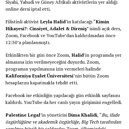
Siyahi, Yahudi ve Güney Afrikalı aktivistlerin yer aldığı
online dersi iptal etti.
Filistinli aktivist
Leyla Halid
’in katılacağı “
Kimin
Hikayesi?: Cinsiyet, Adalet
&
Direniş
” isimli açık ders,
Zoom, Facebook ve YouTube’dan kaldırılmadan önce
12:30’a planlanmıştı.
Etkinlikten bir gün önce Zoom,
Halid
’in programda yer
almasına izin verilmeyeceğini duyurdu. Zoom,
programın yapılmasına izin vermeleri halinde
Kaliforniya Eyalet Üniversitesi
’nin bütün Zoom
hesaplarını kapatmakla tehdit etti.
Facebook ise etkinliğin yapılacağı gün etkinlik sayfasını
kaldırdı. YouTube da her canlı yayın girişimini engelledi.
Palestine Legal
’in yöneticisi
Dima Khalidi
, “
Bu, ifade
özgürlüğüne ve akademik özgürlüğe, Big Tech tarafından
yapılmış büyük bir saldırıdır: Zoom, ülkemizdeki