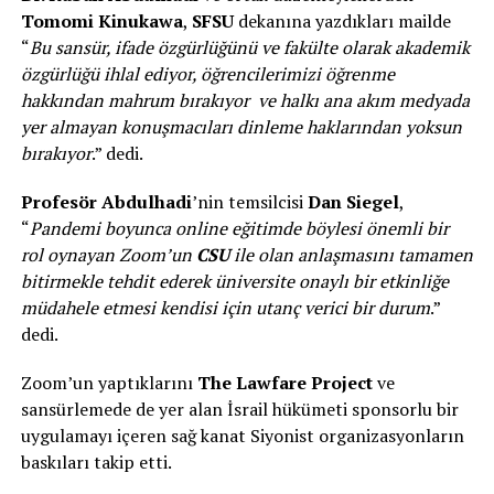
Tomomi Kinukawa
,
SFSU
dekanına yazdıkları mailde
“
Bu sansür, ifade özgürlüğünü ve fakülte olarak akademik
özgürlüğü ihlal ediyor, öğrencilerimizi öğrenme
hakkından mahrum bırakıyor ve halkı ana akım medyada
yer almayan konuşmacıları dinleme haklarından yoksun
bırakıyor
.” dedi.
Profesör Abdulhadi
’nin temsilcisi
Dan Siegel
,
“
Pandemi boyunca online eğitimde böylesi önemli bir
rol oynayan Zoom’un
CSU
ile olan anlaşmasını tamamen
bitirmekle tehdit ederek üniversite onaylı bir etkinliğe
müdahele etmesi kendisi için utanç verici bir durum
.”
dedi.
Zoom’un yaptıklarını
The Lawfare Project
ve
sansürlemede de yer alan İsrail hükümeti sponsorlu bir
uygulamayı içeren sağ kanat Siyonist organizasyonların
baskıları takip etti.