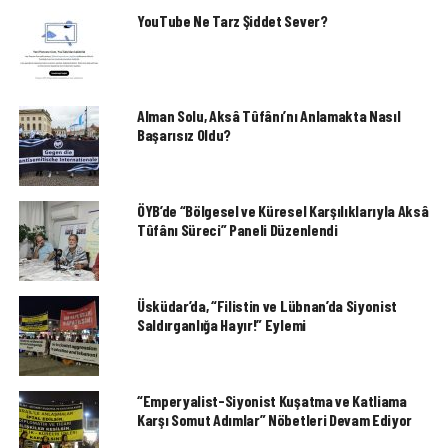
YouTube Ne Tarz Şiddet Sever?
Alman Solu, Aksâ Tûfânı’nı Anlamakta Nasıl
Başarısız Oldu?
ÖYB’de “Bölgesel ve Küresel Karşılıklarıyla Aksâ
Tûfânı Süreci” Paneli Düzenlendi
Üsküdar’da, “Filistin ve Lübnan’da Siyonist
Saldırganlığa Hayır!” Eylemi
“Emperyalist-Siyonist Kuşatma ve Katliama
Karşı Somut Adımlar” Nöbetleri Devam Ediyor