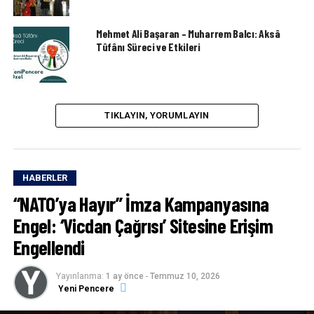
Mehmet Ali Başaran – Muharrem Balcı: Aksâ
Tûfânı Süreci ve Etkileri
TIKLAYIN, YORUMLAYIN
HABERLER
“NATO’ya Hayır” İmza Kampanyasına
Engel: ‘Vicdan Çağrısı’ Sitesine Erişim
Engellendi
Yayınlanma:
1 ay önce
-
Temmuz 10, 2026
Yeni Pencere