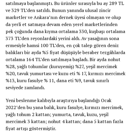
satılmaya başlanmıştı. Bu ürünler sırasıyla bu ay 289 TL
ve 329 TL’den satıldı. Bunun yanında ulusal zincir
marketler ve Ankara’nın dernek üyesi olmayan ve olup
da yerli et satmaya devam eden yerel marketlerinden
pek çoğunda dana kıyma ortalama 330, kuşbaşı ortalama
373 TL’den reyonlardaki yerini aldı. Av yasağının sona
ermesiyle hamsi 100 TL’den, en çok talep gören deniz
balıkları bir ayda %5 fiyat düşüşüyle beraber tezgâhlarda
ortalama 164 TL’den satılmaya başladı. Bir ayda nohut
%28, yağlı tohumlar (kuruyemiş) %27, yeşil mercimek
%20, tavuk yumurtası ve kuzu eti % 17, kırmızı mercimek
%13, kuru fasulye % 11, dana eti %9, tavuk sınırlı
seviyede zamlandı.
Yeni beslenme kalıbıyla araştırıya başlandığı Ocak
2022’den bu yana balık, kuru fasulye, kırmızı mercimek,
yağlı tohum 2 kattan; yumurta, tavuk, kuzu, yeşil
mercimek 3 kattan; nohut 4 kattan; dana 5 kattan fazla
fiyat artışı göstermiştir.