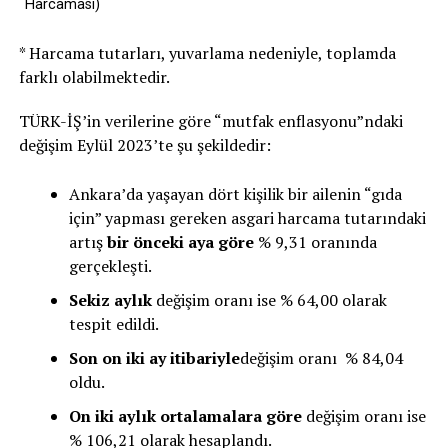
Harcaması)
* Harcama tutarları, yuvarlama nedeniyle, toplamda
farklı olabilmektedir.
TÜRK-İŞ’in verilerine göre “mutfak enflasyonu”ndaki
değişim Eylül 2023’te şu şekildedir:
Ankara’da yaşayan dört kişilik bir ailenin “gıda
için” yapması gereken asgari harcama tutarındaki
artış
bir önceki aya göre
% 9,31 oranında
gerçekleşti.
Sekiz aylık
değişim oranı ise % 64,00 olarak
tespit edildi.
Son on iki ay itibariyle
değişim oranı % 84,04
oldu.
On iki aylık ortalamalara göre
değişim oranı ise
% 106,21 olarak hesaplandı.