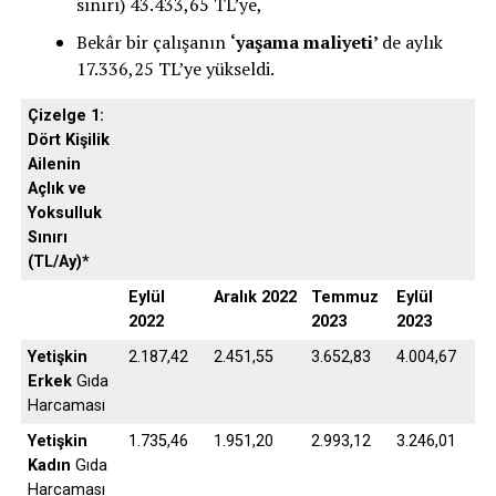
sınırı) 43.433,65 TL’ye,
Bekâr bir çalışanın
‘yaşama maliyeti’
de aylık
17.336,25 TL’ye yükseldi.
Çizelge 1:
Dört Kişilik
Ailenin
Açlık ve
Yoksulluk
Sınırı
(TL/Ay)*
Eylül
Aralık
2022
Temmuz
Eylül
2022
2023
2023
Yetişkin
2.187,42
2.451,55
3.652,83
4.004,67
Erkek
Gıda
Harcaması
Yetişkin
1.735,46
1.951,20
2.993,12
3.246,01
Kadın
Gıda
Harcaması