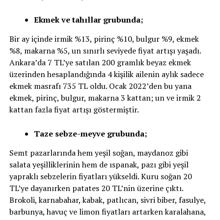
Ekmek ve tahıllar grubunda;
Bir ay içinde irmik %13, pirinç %10, bulgur %9, ekmek
%8, makarna %5, un sınırlı seviyede fiyat artışı yaşadı.
Ankara’da 7 TL’ye satılan 200 gramlık beyaz ekmek
üzerinden hesaplandığında 4 kişilik ailenin aylık sadece
ekmek masrafı 735 TL oldu. Ocak 2022’den bu yana
ekmek, pirinç, bulgur, makarna 3 kattan; un ve irmik 2
kattan fazla fiyat artışı göstermiştir.
Taze sebze-meyve grubunda;
Semt pazarlarında hem yeşil soğan, maydanoz gibi
salata yeşilliklerinin hem de ıspanak, pazı gibi yeşil
yapraklı sebzelerin fiyatları yükseldi. Kuru soğan 20
TL’ye dayanırken patates 20 TL’nin üzerine çıktı.
Brokoli, karnabahar, kabak, patlıcan, sivri biber, fasulye,
barbunya, havuç ve limon fiyatları artarken karalahana,