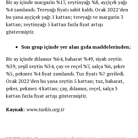
Bir ay içinde margarin %17, zeytinyağı %8, ayçiçek yağı
%4 zamlandı. Tereyağı fiyatı sabit kaldı. Ocak 2022’den
bu yana ayçiçek yağı 1 kattan; tereyağı ve margarin 3
kattan; zeytinyağı 5 kattan fazla fiyat artışı
göstermiştir.
Son grup içinde yer alan gıda maddelerinden;
Bir ay içinde ıhlamur %64, baharat %49, siyah zeytin
%39, yeşil zeytin %34, çay ve reçel %7, salça %6, şeker
%5, pekmez %4 fiyat zamlandı. Tuz fiyatı %7 geriledi.
Ocak 2022’den bu yana zeytin 5 kattan; tuz, baharat,
şeker, pekmez 4 kattan; çay, ıhlamur, reçel, salça 3
kattan fazla fiyat artışı göstermiştir.
Kaynak
:
www.turkis.org.tr