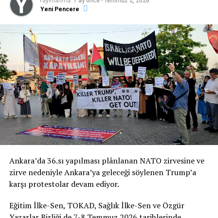
Yayınlanma:
1 ay önce
-
Temmuz 2, 2026
ediyoruz.”
Yeni Pencere
İmza Kampanyası’nın Bildiri Metni
NATO’YA HAYIR!
Ankara’da 36.sı yapılması plânlanan NATO zirvesine ve
NATO ZİRVESİ İHANETTİR!
zirve nedeniyle Ankara’ya geleceği söylenen Trump’a
karşı protestolar devam ediyor.
“Zulmedenlere meyletmeyin, sonra size ateş
dokunur! Sizin Allah’tan başka dostlarınız yoktur.
Eğitim İlke-Sen, TOKAD, Sağlık İlke-Sen ve Özgür
Sonra yardım da göremezsiniz.” (Hûd Suresi, 11/113)
Yazarlar Birliği de 7-8 Temmuz 2026 tarihlerinde