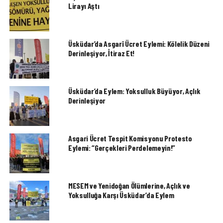
Lirayı Aştı
Üsküdar’da Asgarî Ücret Eylemi: Kölelik Düzeni
Derinleşiyor, İtiraz Et!
Üsküdar’da Eylem: Yoksulluk Büyüyor, Açlık
Derinleşiyor
Asgari Ücret Tespit Komisyonu Protesto
Eylemi: “Gerçekleri Perdelemeyin!”
MESEM ve Yenidoğan Ölümlerine, Açlık ve
Yoksulluğa Karşı Üsküdar’da Eylem