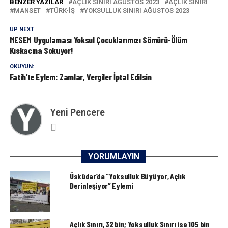
BENZER YAZILAR
AÇLIK SINIRI AĞUSTOS 2023
AÇLIK SINIRI
MANSET
TÜRK-IŞ
YOKSULLUK SINIRI AĞUSTOS 2023
UP NEXT
MESEM Uygulaması Yoksul Çocuklarımızı Sömürü-Ölüm
Kıskacına Sokuyor!
OKUYUN:
Fatih’te Eylem: Zamlar, Vergiler İptal Edilsin
Yeni Pencere
YORUMLAYIN
Üsküdar’da “Yoksulluk Büyüyor, Açlık
Derinleşiyor” Eylemi
Açlık Sınırı, 32 bin; Yoksulluk Sınırı ise 105 bin