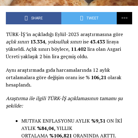
SHARE
TWEET
TÜRK-İŞ’in açıkladığı Eylül-2023 araştırmasına göre
açlık sınırı
13.334
,
yoksulluk sınırı
ise
43.433
liraya
yükseldi. Açlık sınırı böylece,
11.402
lira olan Asgari
Ücreti yaklaşık 2 bin lira geçmiş oldu.
Aynı araştırmada gıda harcamalarında 12 aylık
ortalamalara göre değişim oranı ise %
106,21
olarak
hesaplandı.
Araştırma ile ilgili TÜRK-İŞ açıklamasının tamamı şu
şekilde:
MUTFAK ENFLASYONU AYLIK
%9,31
ON İKİ
AYLIK
%84,04,
YILLIK
ORTALAMA
%106,821
ORANINDA ARTTI.