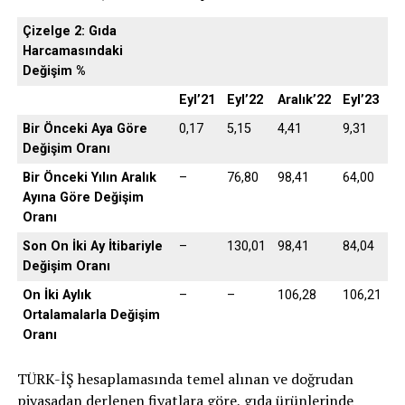
Çizelge 2: Gıda
Harcamasındaki
Değişim %
Eyl’21
Eyl’22
Aralık’22
Eyl’23
Bir Önceki Aya Göre
0,17
5,15
4,41
9,31
Değişim Oranı
Bir Önceki Yılın Aralık
–
76,80
98,41
64,00
Ayına Göre Değişim
Oranı
Son On İki Ay İtibariyle
–
130,01
98,41
84,04
Değişim Oranı
On İki Aylık
–
–
106,28
106,21
Ortalamalarla Değişim
Oranı
TÜRK-İŞ hesaplamasında temel alınan ve doğrudan
piyasadan derlenen fiyatlara göre, gıda ürünlerinde