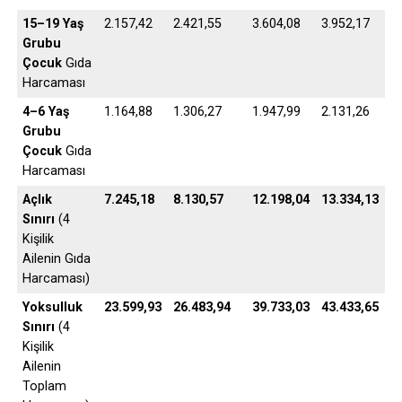
15–19 Yaş
2.157,42
2.421,55
3.604,08
3.952,17
Grubu
Çocuk
Gıda
Harcaması
4–6 Yaş
1.164,88
1.306,27
1.947,99
2.131,26
Grubu
Çocuk
Gıda
Harcaması
Açlık
7.245,18
8.130,57
12.198,04
13.334,13
Sınırı
(4
Kişilik
Ailenin Gıda
Harcaması)
Yoksulluk
23.599,93
26.483,94
39.733,03
43.433,65
Sınırı
(4
Kişilik
Ailenin
Toplam