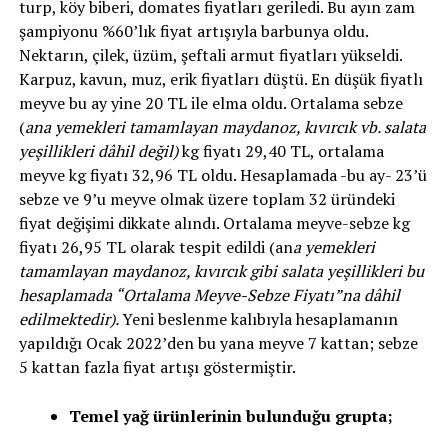
turp, köy biberi, domates fiyatları geriledi. Bu ayın zam
şampiyonu %60’lık fiyat artışıyla barbunya oldu.
Nektarın, çilek, üzüm, şeftali armut fiyatları yükseldi.
Karpuz, kavun, muz, erik fiyatları düştü. En düşük fiyatlı
meyve bu ay yine 20 TL ile elma oldu. Ortalama sebze
(
ana yemekleri tamamlayan maydanoz, kıvırcık vb. salata
yeşillikleri dâhil değil)
kg fiyatı 29,40 TL, ortalama
meyve kg fiyatı 32,96 TL oldu. Hesaplamada -bu ay- 23’ü
sebze ve 9’u meyve olmak üzere toplam 32 üründeki
fiyat değişimi dikkate alındı. Ortalama meyve-sebze kg
fiyatı 26,95 TL olarak tespit edildi (an
a yemekleri
tamamlayan maydanoz, kıvırcık gibi salata yeşillikleri bu
hesaplamada “Ortalama Meyve-Sebze Fiyatı”na dâhil
edilmektedir).
Yeni beslenme kalıbıyla hesaplamanın
yapıldığı Ocak 2022’den bu yana meyve 7 kattan; sebze
5 kattan fazla fiyat artışı göstermiştir.
Temel yağ ürünlerinin bulunduğu grupta;