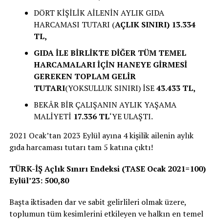
DÖRT KİŞİLİK AİLENİN AYLIK GIDA
HARCAMASI TUTARI (
AÇLIK SINIRI) 13.334
TL,
GIDA İLE BİRLİKTE DİĞER TÜM TEMEL
HARCAMALARI İÇİN HANEYE GİRMESİ
GEREKEN TOPLAM GELİR
TUTARI
(YOKSULLUK SINIRI) İSE
43.433 TL,
BEKÂR BİR ÇALIŞANIN AYLIK YAŞAMA
MALİYETİ
17.336 TL
‘YE ULAŞTI.
2021 Ocak’tan 2023 Eylül ayına 4 kişilik ailenin aylık
gıda harcaması tutarı tam 5 katına çıktı!
TÜRK-İŞ Açlık Sınırı Endeksi (TASE Ocak 2021=100)
Eylül’23: 500,80
Başta iktisaden dar ve sabit gelirlileri olmak üzere,
toplumun tüm kesimlerini etkileyen ve halkın en temel