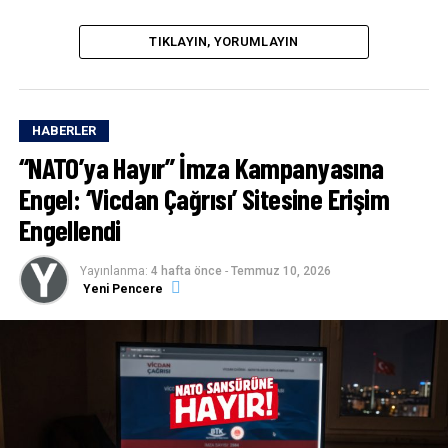
TIKLAYIN, YORUMLAYIN
HABERLER
“NATO’ya Hayır” İmza Kampanyasına
Engel: ‘Vicdan Çağrısı’ Sitesine Erişim
Engellendi
Yayınlanma:
4 hafta önce
-
Temmuz 10, 2026
Yeni Pencere