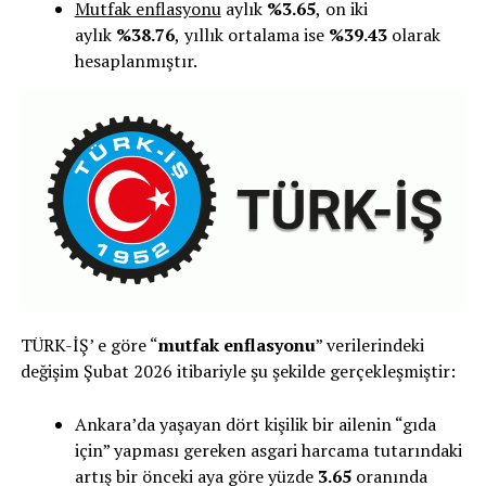
Mutfak enflasyonu
aylık
%3.65
,
on iki
aylık
%38.76
,
yıllık ortalama ise
%39.43
olarak
hesaplanmıştır.
TÜRK-İŞ’ e göre “
mutfak enflasyonu
” verilerindeki
değişim Şubat 2026 itibariyle şu şekilde gerçekleşmiştir:
Ankara’da yaşayan dört kişilik bir ailenin “gıda
için” yapması gereken asgari harcama tutarındaki
artış bir önceki aya göre yüzde
3.65
oranında