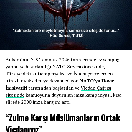
edilmiş, İsrail’in cesaretini bu emperyalist zırhtan
aldığı savunulmuştu.
Dini Referanslar:
Hûd Suresi (11/113) ve Âl-i
İmrân Suresi (3/160) gibi Kur’an-ı Kerim
ayetlerine atıfta bulunularak, zulmedenlere
meyletmemenin dini bir sorumluluk olduğu
vurgulanmıştı.
Ankara’nın 7-8 Temmuz 2026 tarihlerinde ev sahipliği
yapmaya hazırlandığı NATO Zirvesi öncesinde,
Zirveye Tepki:
7-8 Temmuz tarihlerinde
Türkiye’deki antiemperyalist ve İslami çevrelerden
Ankara’da gerçekleştirilen zirve “ihanet” olarak
itirazlar yükselmeye devam ediyor.
NATO’ya Hayır
nitelendirilmiş ve emperyalist güçlerin Türkiye
İnisiyatifi
tarafından başlatılan ve
Vicdan Çağrısı
topraklarında ağırlanmasının kabul edilemez
sitesinde
kamuoyuna duyurulan imza kampanyası, kısa
olduğu belirtilmişti.
sürede 2000 imza barajını aştı.
“Zulme Karşı Müslümanların Ortak
İnisiyatif üyeleri, sitenin kapatılmasının ardından hukuki
haklarını arayacaklarını belirtirken, karara Ankara 3.
Vicdanıyız”