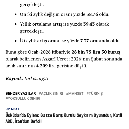
gerçekleşti.
On iki aylık değişim oranı yüzde
38.76
oldu.
Yıllık ortalama artış ise yüzde
39.43
olarak
gerçekleşti.
İki aylık artış oranı ise yüzde
7.37
oranında oldu.
Buna göre Ocak-2026 itibariyle
28 bin 75 lira 50 kuruş
olarak belirlenen Asgarî Ücret; 2026’nın Şubat sonunda
açlık sınırının
4.209
lira gerisine düştü.
Kaynak:
turkis.org.tr
BENZER YAZILAR
AÇLIK SINIRI
MANSET
TÜRK-IŞ
YOKSULLUK SINIRI
UP NEXT
Üsküdar’da Eylem: Gazze Barış Kurulu Soykırım Oyunudur; Katil
ABD, İran’dan Defol!