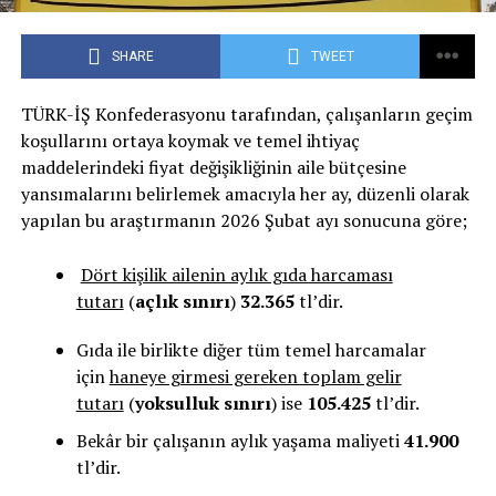
SHARE
TWEET
TÜRK-İŞ Konfederasyonu tarafından, çalışanların geçim
koşullarını ortaya koymak ve temel ihtiyaç
maddelerindeki fiyat değişikliğinin aile bütçesine
yansımalarını belirlemek amacıyla her ay, düzenli olarak
yapılan bu araştırmanın 2026 Şubat ayı sonucuna göre;
Dört kişilik ailenin aylık gıda harcaması
tutarı
(
açlık sınırı
)
32.365
tl’dir.
Gıda ile birlikte diğer tüm temel harcamalar
için
haneye girmesi gereken toplam gelir
tutarı
(
yoksulluk sınırı
) ise
105.425
tl’dir.
Bekâr bir çalışanın aylık yaşama maliyeti
41.900
tl’dir.