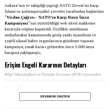
Ankara’nın ev sahipliği yaptığı NATO Zirvesi’ne karşı
İslami ve antiemperyalist çevreler tarafından başlatılan
“
Vicdan Çağrısı – NATO’ya Karşı Hayır İmza
Kampanyası
“nın yürütüldüğü web sitesi mahkeme
kararıyla erişime kapatıldı. Özellikle müslüman
muhafazakar kamuoyunda geniş yankı uyandıran ve
çeşitli ulusal haber organlarınca gündeme taşınan
kampanya, yasak kararı gelmeden önce 3.000 imza
barajına yaklaşmıştı.
Erişim Engeli Kararının Detayları
Bilgi Teknolojileri ve İletişim Kurumu (BTK) üzerinden
Ankara 3. Sulh Ceza Hâkimliği kararıyla alan adı sağlayıcı
şirkete iletilen resmi bildirimle
adresi
vicdancagrisi.com
6 Temmuz’dan itibaren askıya alındı ve site üzerinden
DEVAMINI OKUYUN
yapılan yayınlar tamamen durduruldu.
Kampanya 3 Bin İmzaya Yaklaşmıştı