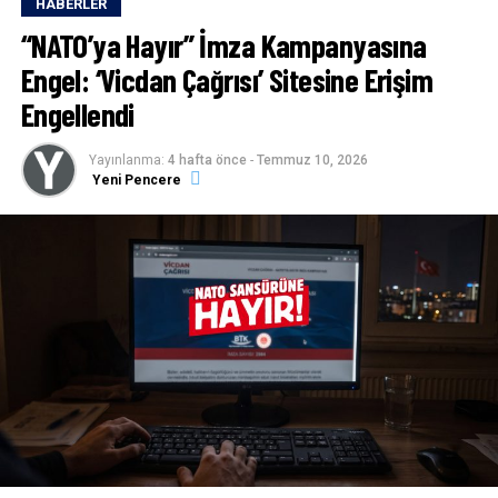
HABERLER
“NATO’ya Hayır” İmza Kampanyasına
Engel: ‘Vicdan Çağrısı’ Sitesine Erişim
Engellendi
Yayınlanma:
4 hafta önce
-
Temmuz 10, 2026
Yeni Pencere