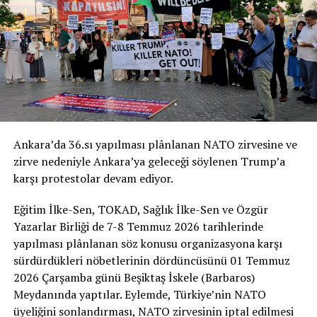
İmza Kampanyası’nın Bildiri Metni
NATO’YA HAYIR!
Ankara’da 36.sı yapılması plânlanan NATO zirvesine ve
NATO ZİRVESİ İHANETTİR!
zirve nedeniyle Ankara’ya geleceği söylenen Trump’a
karşı protestolar devam ediyor.
“Zulmedenlere meyletmeyin, sonra size ateş
dokunur! Sizin Allah’tan başka dostlarınız yoktur.
Eğitim İlke-Sen, TOKAD, Sağlık İlke-Sen ve Özgür
Sonra yardım da göremezsiniz.” (Hûd Suresi, 11/113)
Yazarlar Birliği de 7-8 Temmuz 2026 tarihlerinde
yapılması plânlanan söz konusu organizasyona karşı
Bizler; adaleti, halkların özgürlüğünü ve ümmetin
sürdürdükleri nöbetlerinin dördüncüsünü 01 Temmuz
onurunu savunan, yeryüzündeki sömürü düzenine itirazı
2026 Çarşamba günü Beşiktaş İskele (Barbaros)
olan Müslümanlar olarak NATO’nun bir “güvenlik
Meydanında yaptılar. Eylemde, Türkiye’nin NATO
kalkanı” değil, küresel kapitalist sistemin ve ABD
üyeliğini sonlandırması, NATO zirvesinin iptal edilmesi