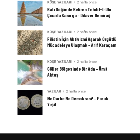
KÖŞE YAZILARI
2 hafta önce
Batı Göğünde Beliren Tehdit-I: Ulu
Çınarla Kasırga – Dilaver Demirağ
KÖŞE YAZILARI
2 hafta önce
Filistin İçin Aktivizmi Aşarak Örgütlü
Mücadeleye Ulaşmak – Arif Karaçam
KÖŞE YAZILARI
2 hafta önce
Göller Bölgesinde Bir Ada – Ümit
Aktaş
YAZILAR
2 hafta önce
Ne Darbe Ne Demokrasi! – Faruk
Yeşil