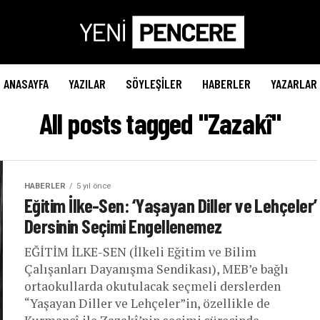
ANASAYFA
YAZILAR
SÖYLEŞILER
HABERLER
YAZARLAR
All posts tagged "Zazakî"
HABERLER
5 yıl önce
Eğitim İlke-Sen: ‘Yaşayan Diller ve Lehçeler’
Dersinin Seçimi Engellenemez
EĞİTİM İLKE-SEN (İlkeli Eğitim ve Bilim
Çalışanları Dayanışma Sendikası), MEB’e bağlı
ortaokullarda okutulacak seçmeli derslerden
“Yaşayan Diller ve Lehçeler”in, özellikle de