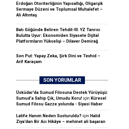
Erdoğan Otoriterliğinin Yapısallığı, Oligarşik
Sermaye Düzeni ve Toplumsal Muhalefet –
Ali Altıntaş
Batı Göğünde Beliren Tehdit-III: YZ Tanrısı
Bulutta Uyur: Ekonomiden Siyasete Dijital
Platformların Yükselişi – Dilaver Demirağ
Son Put: Yapay Zeka, Şirk Dini ve Tevhid –
Arif Karaçam
SON YORUMLAR
Üsküdar’da Sumud Filosuna Destek Yürüyüşü:
Sumud’a Sahip Çık, Umudu Koru!
için
Küresel
Sumud Filosu Gazze yolunda - Siyasi Haber
Latife Hanım Neden Susturuldu?
için
Halid
Ziya’dan Bir Acı Hikâye – mehmet ali başaran