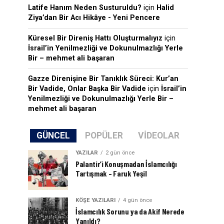
Latife Hanım Neden Susturuldu?
için
Halid
Ziya’dan Bir Acı Hikâye - Yeni Pencere
Küresel Bir Direniş Hattı Oluşturmalıyız
için
İsrail’in Yenilmezliği ve Dokunulmazlığı Yerle
Bir – mehmet ali başaran
Gazze Direnişine Bir Tanıklık Süreci: Kur’an
Bir Vadide, Onlar Başka Bir Vadide
için
İsrail’in
Yenilmezliği ve Dokunulmazlığı Yerle Bir –
mehmet ali başaran
GÜNCEL
POPÜLER
VIDEOLAR
YAZILAR
2 gün önce
Palantir’i Konuşmadan İslamcılığı
Tartışmak – Faruk Yeşil
KÖŞE YAZILARI
4 gün önce
İslamcılık Sorunu ya da Akif Nerede
Yanıldı?