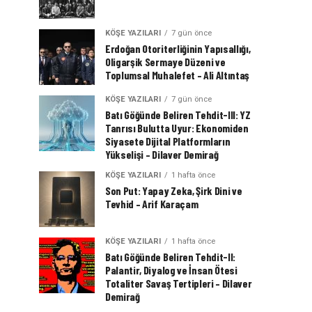
KÖŞE YAZILARI
7 gün önce
Erdoğan Otoriterliğinin Yapısallığı,
Oligarşik Sermaye Düzeni ve
Toplumsal Muhalefet – Ali Altıntaş
KÖŞE YAZILARI
7 gün önce
Batı Göğünde Beliren Tehdit-III: YZ
Tanrısı Bulutta Uyur: Ekonomiden
Siyasete Dijital Platformların
Yükselişi – Dilaver Demirağ
KÖŞE YAZILARI
1 hafta önce
Son Put: Yapay Zeka, Şirk Dini ve
Tevhid – Arif Karaçam
KÖŞE YAZILARI
1 hafta önce
Batı Göğünde Beliren Tehdit-II:
Palantir, Diyalog ve İnsan Ötesi
Totaliter Savaş Tertipleri – Dilaver
Demirağ