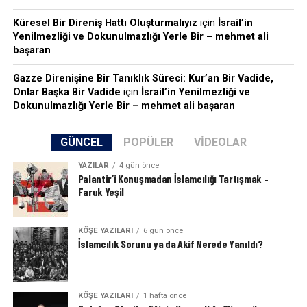
Küresel Bir Direniş Hattı Oluşturmalıyız
için
İsrail’in
Yenilmezliği ve Dokunulmazlığı Yerle Bir – mehmet ali
başaran
Gazze Direnişine Bir Tanıklık Süreci: Kur’an Bir Vadide,
Onlar Başka Bir Vadide
için
İsrail’in Yenilmezliği ve
Dokunulmazlığı Yerle Bir – mehmet ali başaran
GÜNCEL
POPÜLER
VIDEOLAR
YAZILAR
4 gün önce
Palantir’i Konuşmadan İslamcılığı Tartışmak –
Faruk Yeşil
KÖŞE YAZILARI
6 gün önce
İslamcılık Sorunu ya da Akif Nerede Yanıldı?
KÖŞE YAZILARI
1 hafta önce