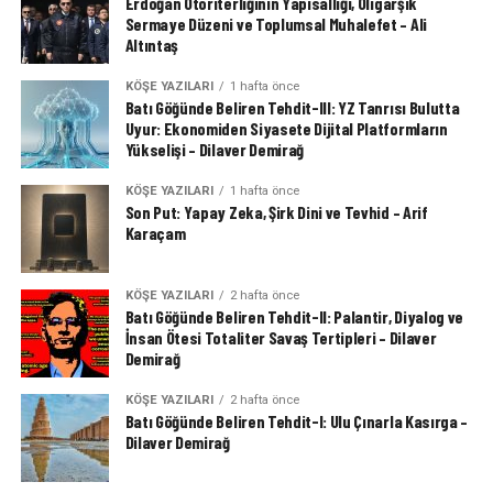
Erdoğan Otoriterliğinin Yapısallığı, Oligarşik
Sermaye Düzeni ve Toplumsal Muhalefet – Ali
Altıntaş
KÖŞE YAZILARI
1 hafta önce
Batı Göğünde Beliren Tehdit-III: YZ Tanrısı Bulutta
Uyur: Ekonomiden Siyasete Dijital Platformların
Yükselişi – Dilaver Demirağ
KÖŞE YAZILARI
1 hafta önce
Son Put: Yapay Zeka, Şirk Dini ve Tevhid – Arif
Karaçam
KÖŞE YAZILARI
2 hafta önce
Batı Göğünde Beliren Tehdit-II: Palantir, Diyalog ve
İnsan Ötesi Totaliter Savaş Tertipleri – Dilaver
Demirağ
KÖŞE YAZILARI
2 hafta önce
Batı Göğünde Beliren Tehdit-I: Ulu Çınarla Kasırga –
Dilaver Demirağ