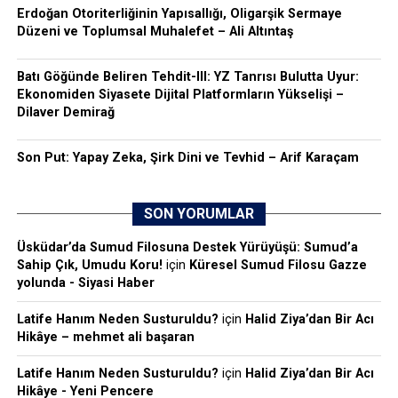
Erdoğan Otoriterliğinin Yapısallığı, Oligarşik Sermaye
Düzeni ve Toplumsal Muhalefet – Ali Altıntaş
Batı Göğünde Beliren Tehdit-III: YZ Tanrısı Bulutta Uyur:
Ekonomiden Siyasete Dijital Platformların Yükselişi –
Dilaver Demirağ
Son Put: Yapay Zeka, Şirk Dini ve Tevhid – Arif Karaçam
SON YORUMLAR
Üsküdar’da Sumud Filosuna Destek Yürüyüşü: Sumud’a
Sahip Çık, Umudu Koru!
için
Küresel Sumud Filosu Gazze
yolunda - Siyasi Haber
Latife Hanım Neden Susturuldu?
için
Halid Ziya’dan Bir Acı
Hikâye – mehmet ali başaran
Latife Hanım Neden Susturuldu?
için
Halid Ziya’dan Bir Acı
Hikâye - Yeni Pencere