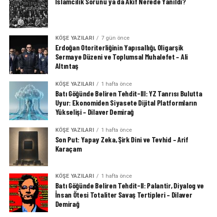
İslamcılık Sorunu ya da Akif Nerede Yanıldı?
KÖŞE YAZILARI
7 gün önce
Erdoğan Otoriterliğinin Yapısallığı, Oligarşik
Sermaye Düzeni ve Toplumsal Muhalefet – Ali
Altıntaş
KÖŞE YAZILARI
1 hafta önce
Batı Göğünde Beliren Tehdit-III: YZ Tanrısı Bulutta
Uyur: Ekonomiden Siyasete Dijital Platformların
Yükselişi – Dilaver Demirağ
KÖŞE YAZILARI
1 hafta önce
Son Put: Yapay Zeka, Şirk Dini ve Tevhid – Arif
Karaçam
KÖŞE YAZILARI
1 hafta önce
Batı Göğünde Beliren Tehdit-II: Palantir, Diyalog ve
İnsan Ötesi Totaliter Savaş Tertipleri – Dilaver
Demirağ