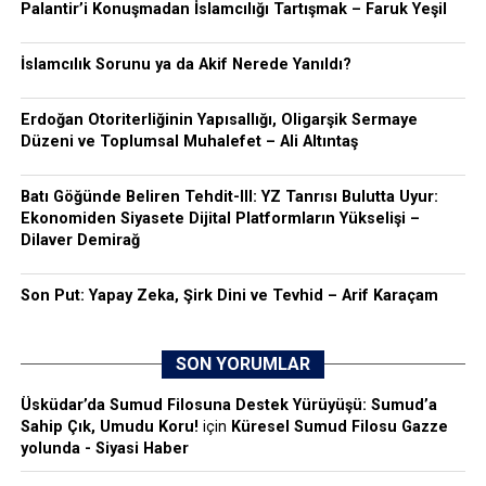
Palantir’i Konuşmadan İslamcılığı Tartışmak – Faruk Yeşil
İslamcılık Sorunu ya da Akif Nerede Yanıldı?
Erdoğan Otoriterliğinin Yapısallığı, Oligarşik Sermaye
Düzeni ve Toplumsal Muhalefet – Ali Altıntaş
Batı Göğünde Beliren Tehdit-III: YZ Tanrısı Bulutta Uyur:
Ekonomiden Siyasete Dijital Platformların Yükselişi –
Dilaver Demirağ
Son Put: Yapay Zeka, Şirk Dini ve Tevhid – Arif Karaçam
SON YORUMLAR
Üsküdar’da Sumud Filosuna Destek Yürüyüşü: Sumud’a
Sahip Çık, Umudu Koru!
için
Küresel Sumud Filosu Gazze
yolunda - Siyasi Haber