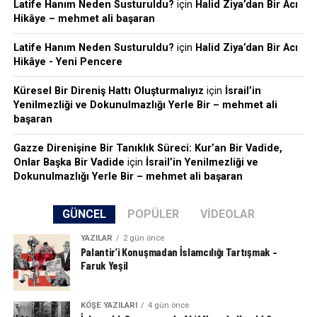
Latife Hanım Neden Susturuldu?
için
Halid Ziya’dan Bir Acı
Hikâye – mehmet ali başaran
Latife Hanım Neden Susturuldu?
için
Halid Ziya’dan Bir Acı
Hikâye - Yeni Pencere
Küresel Bir Direniş Hattı Oluşturmalıyız
için
İsrail’in
Yenilmezliği ve Dokunulmazlığı Yerle Bir – mehmet ali
başaran
Gazze Direnişine Bir Tanıklık Süreci: Kur’an Bir Vadide,
Onlar Başka Bir Vadide
için
İsrail’in Yenilmezliği ve
Dokunulmazlığı Yerle Bir – mehmet ali başaran
GÜNCEL
POPÜLER
VIDEOLAR
YAZILAR
2 gün önce
Palantir’i Konuşmadan İslamcılığı Tartışmak –
Faruk Yeşil
KÖŞE YAZILARI
4 gün önce