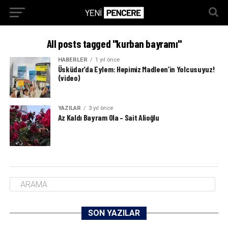
All posts tagged "kurban bayramı"
HABERLER
1 yıl önce
Üsküdar’da Eylem: Hepimiz Madleen’in Yolcusuyuz!
(video)
YAZILAR
3 yıl önce
Az Kaldı Bayram Ola – Sait Alioğlu
SON YAZILAR