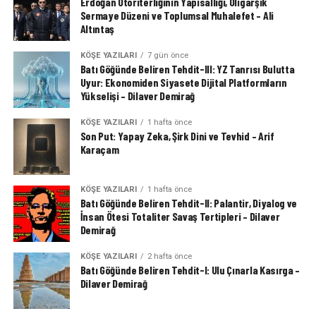
Erdoğan Otoriterliğinin Yapısallığı, Oligarşik
Sermaye Düzeni ve Toplumsal Muhalefet – Ali
Altıntaş
KÖŞE YAZILARI
7 gün önce
Batı Göğünde Beliren Tehdit-III: YZ Tanrısı Bulutta
Uyur: Ekonomiden Siyasete Dijital Platformların
Yükselişi – Dilaver Demirağ
KÖŞE YAZILARI
1 hafta önce
Son Put: Yapay Zeka, Şirk Dini ve Tevhid – Arif
Karaçam
KÖŞE YAZILARI
1 hafta önce
Batı Göğünde Beliren Tehdit-II: Palantir, Diyalog ve
İnsan Ötesi Totaliter Savaş Tertipleri – Dilaver
Demirağ
KÖŞE YAZILARI
2 hafta önce
Batı Göğünde Beliren Tehdit-I: Ulu Çınarla Kasırga –
Dilaver Demirağ