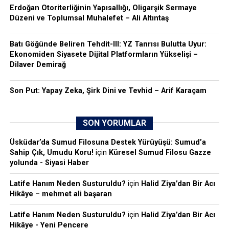
Erdoğan Otoriterliğinin Yapısallığı, Oligarşik Sermaye
Düzeni ve Toplumsal Muhalefet – Ali Altıntaş
Batı Göğünde Beliren Tehdit-III: YZ Tanrısı Bulutta Uyur:
Ekonomiden Siyasete Dijital Platformların Yükselişi –
Dilaver Demirağ
Son Put: Yapay Zeka, Şirk Dini ve Tevhid – Arif Karaçam
SON YORUMLAR
Üsküdar’da Sumud Filosuna Destek Yürüyüşü: Sumud’a
Sahip Çık, Umudu Koru!
için
Küresel Sumud Filosu Gazze
yolunda - Siyasi Haber
Latife Hanım Neden Susturuldu?
için
Halid Ziya’dan Bir Acı
Hikâye – mehmet ali başaran
Latife Hanım Neden Susturuldu?
için
Halid Ziya’dan Bir Acı
Hikâye - Yeni Pencere