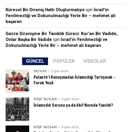
Küresel Bir Direniş Hattı Oluşturmalıyız
için
İsrail’in
Yenilmezliği ve Dokunulmazlığı Yerle Bir – mehmet ali
başaran
Gazze Direnişine Bir Tanıklık Süreci: Kur’an Bir Vadide,
Onlar Başka Bir Vadide
için
İsrail’in Yenilmezliği ve
Dokunulmazlığı Yerle Bir – mehmet ali başaran
GÜNCEL
POPÜLER
VIDEOLAR
YAZILAR
2 gün önce
Palantir’i Konuşmadan İslamcılığı Tartışmak –
Faruk Yeşil
KÖŞE YAZILARI
4 gün önce
İslamcılık Sorunu ya da Akif Nerede Yanıldı?
KÖŞE YAZILARI
6 gün önce