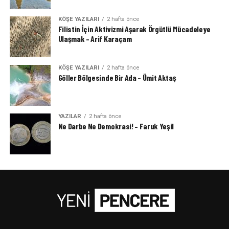
KÖŞE YAZILARI
2 hafta önce
Filistin İçin Aktivizmi Aşarak Örgütlü Mücadeleye
Ulaşmak – Arif Karaçam
KÖŞE YAZILARI
2 hafta önce
Göller Bölgesinde Bir Ada – Ümit Aktaş
YAZILAR
2 hafta önce
Ne Darbe Ne Demokrasi! – Faruk Yeşil