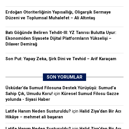
Erdoğan Otoriterliğinin Yapısallığı, Oligarşik Sermaye
Düzeni ve Toplumsal Muhalefet – Ali Altıntaş
Batı Göğünde Beliren Tehdit-III: YZ Tanrısı Bulutta Uyur:
Ekonomiden Siyasete Dijital Platformların Yükselişi –
Dilaver Demirağ
Son Put: Yapay Zeka, Şirk Dini ve Tevhid – Arif Karaçam
SON YORUMLAR
Üsküdar’da Sumud Filosuna Destek Yürüyüşü: Sumud’a
Sahip Çık, Umudu Koru!
için
Küresel Sumud Filosu Gazze
yolunda - Siyasi Haber
Latife Hanım Neden Susturuldu?
için
Halid Ziya’dan Bir Acı
Hikâye – mehmet ali başaran
Latife Hanım Neden Susturuldu?
için
Halid Ziya’dan Bir Acı