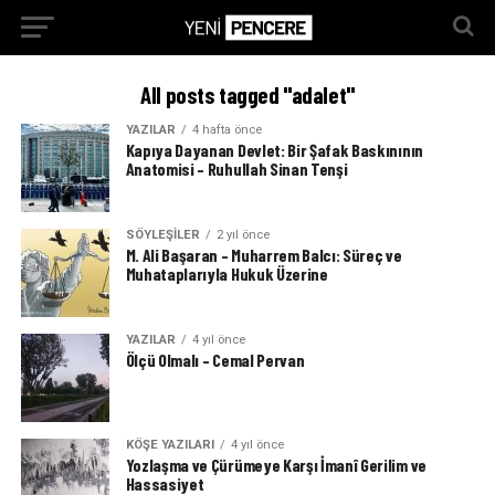
All posts tagged "adalet"
YAZILAR
4 hafta önce
Kapıya Dayanan Devlet: Bir Şafak Baskınının
Anatomisi – Ruhullah Sinan Tenşi
SÖYLEŞILER
2 yıl önce
M. Ali Başaran – Muharrem Balcı: Süreç ve
Muhataplarıyla Hukuk Üzerine
YAZILAR
4 yıl önce
Ölçü Olmalı – Cemal Pervan
KÖŞE YAZILARI
4 yıl önce
Yozlaşma ve Çürümeye Karşı İmanî Gerilim ve
Hassasiyet