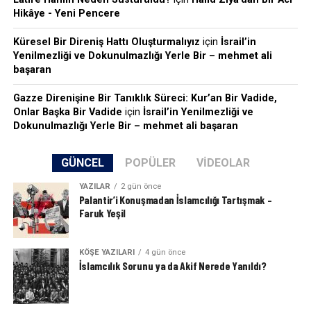
Hikâye - Yeni Pencere
Küresel Bir Direniş Hattı Oluşturmalıyız
için
İsrail’in
Yenilmezliği ve Dokunulmazlığı Yerle Bir – mehmet ali
başaran
Gazze Direnişine Bir Tanıklık Süreci: Kur’an Bir Vadide,
Onlar Başka Bir Vadide
için
İsrail’in Yenilmezliği ve
Dokunulmazlığı Yerle Bir – mehmet ali başaran
GÜNCEL
POPÜLER
VIDEOLAR
YAZILAR
2 gün önce
Palantir’i Konuşmadan İslamcılığı Tartışmak –
Faruk Yeşil
KÖŞE YAZILARI
4 gün önce
İslamcılık Sorunu ya da Akif Nerede Yanıldı?