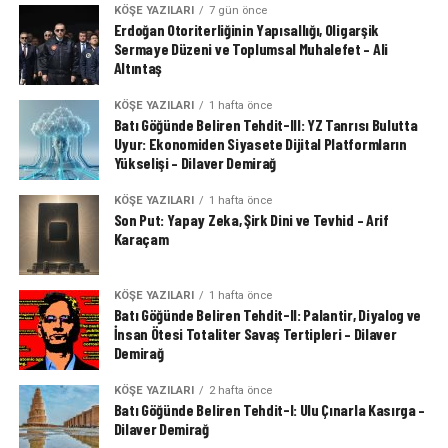
KÖŞE YAZILARI
7 gün önce
Erdoğan Otoriterliğinin Yapısallığı, Oligarşik
Sermaye Düzeni ve Toplumsal Muhalefet – Ali
Altıntaş
KÖŞE YAZILARI
1 hafta önce
Batı Göğünde Beliren Tehdit-III: YZ Tanrısı Bulutta
Uyur: Ekonomiden Siyasete Dijital Platformların
Yükselişi – Dilaver Demirağ
KÖŞE YAZILARI
1 hafta önce
Son Put: Yapay Zeka, Şirk Dini ve Tevhid – Arif
Karaçam
KÖŞE YAZILARI
1 hafta önce
Batı Göğünde Beliren Tehdit-II: Palantir, Diyalog ve
İnsan Ötesi Totaliter Savaş Tertipleri – Dilaver
Demirağ
KÖŞE YAZILARI
2 hafta önce
Batı Göğünde Beliren Tehdit-I: Ulu Çınarla Kasırga –
Dilaver Demirağ