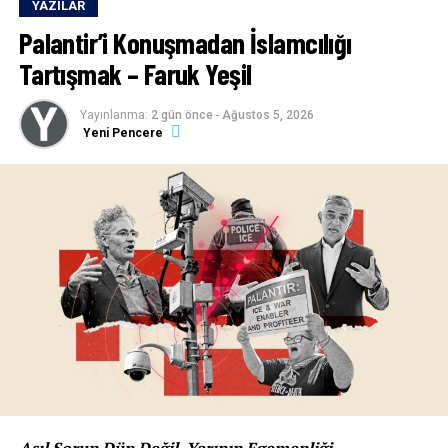
YAZILAR
Palantir’i Konuşmadan İslamcılığı
Tartışmak – Faruk Yeşil
Yayınlanma:
2 gün önce
-
Ağustos 5, 2026
Yeni Pencere
Asıl Sorun Dün Değil, Yarının Egemenliği