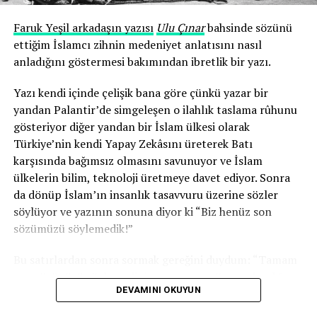
Palantir, bu dönüşümün yalnızca bir şirketi değil,
sembolüdür!
Faruk Yeşil arkadaşın yazısı
Ulu Çınar
bahsinde sözünü
ettiğim İslamcı zihnin medeniyet anlatısını nasıl
Bugün Gazze’de kullanılan hedefleme sistemlerinden
anladığını göstermesi bakımından ibretlik bir yazı.
göçmen hareketlerinin izlenmesine, finansal
davranışların analizinden seçim kampanyalarının
Yazı kendi içinde çelişik bana göre çünkü yazar bir
yönetilmesine kadar uzanan geniş bir alanda yeni iktidar
yandan Palantir’de simgeleşen o ilahlık taslama rûhunu
dili veri üzerinden kuruluyor.
gösteriyor diğer yandan bir İslam ülkesi olarak
Türkiye’nin kendi Yapay Zekâsını üreterek Batı
Böyle bir çağda hâlâ yalnızca
“İslamcılık neden
karşısında bağımsız olmasını savunuyor ve İslam
başarısız oldu?”
sorusuna sıkışıp kalmak, yangın çıkan
ülkelerin bilim, teknoloji üretmeye davet ediyor. Sonra
binada duvar boyasının rengini tartışmaya benziyor!
da dönüp İslam’ın insanlık tasavvuru üzerine sözler
söylüyor ve yazının sonuna diyor ki “Biz henüz son
Elbette İslamcılık eleştirilebilir, eleştirilmelidir çünkü
sözümüzü söylemedik!”
son yarım asır bize gösterdi ki birçok İslamcı hareket,
iktidarı amaç hâline getirdi.
Bu satırlardan sonra sormak gereğini duydum: “Tamam
son sözünüzü söylemediniz ama o son söz ne olacak?
Devleti dönüştürmek isterken devlet tarafından
DEVAMINI OKUYUN
İslamî Yapay Zekâ
mı? Üzerine ayetler yazılmış
Otonom
dönüştürüldü.
Dronlar
mı ve o dronlarla batı sömürgeciliğini darma