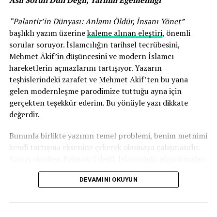
“Palantir’in Dünyası: Anlamı Öldür, İnsanı Yönet”
başlıklı yazım üzerine
kaleme alınan eleştiri
, önemli
sorular soruyor. İslamcılığın tarihsel tecrübesini,
Mehmet Âkif’in düşüncesini ve modern İslamcı
hareketlerin açmazlarını tartışıyor. Yazarın
teşhislerindeki zarafet ve Mehmet Akif’ten bu yana
gelen modernleşme parodimize tuttuğu ayna için
gerçekten teşekkür ederim. Bu yönüyle yazı dikkate
değerdir.
Bununla birlikte yazının temel problemi, benim metnimi
kendi tartışma eksenine çekerek okumaya çalışmasıdır.
Yazıyı okurken Palantir’i değil, İslamcılığı; algoritmaları
değil, Mehmet Âkif’i; veri sömürgeciliğini değil,
DEVAMINI OKUYUN
Müslümanların tarihsel muhasebesini merkeze alıyor.
Durum böyle olunca yazının merkezindeki mesele
ıskalanmış oluyor.