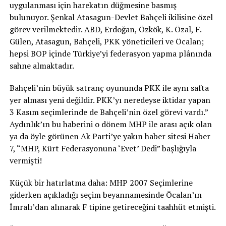
uygulanması için harekatın düğmesine basmış
bulunuyor. Şenkal Atasagun-Devlet Bahçeli ikilisine özel
görev verilmektedir. ABD, Erdoğan, Özkök, K. Özal, F.
Gülen, Atasagun, Bahçeli, PKK yöneticileri ve Öcalan;
hepsi BOP içinde Türkiye’yi federasyon yapma plânında
sahne almaktadır.
Bahçeli’nin büyük satranç oyununda PKK ile aynı safta
yer alması yeni değildir. PKK’yı neredeyse iktidar yapan
3 Kasım seçimlerinde de Bahçeli’nin özel görevi vardı.”
Aydınlık’ın bu haberini o dönem MHP ile arası açık olan
ya da öyle görünen Ak Parti’ye yakın haber sitesi Haber
7, “MHP, Kürt Federasyonuna ‘Evet’ Dedi” başlığıyla
vermişti!
Küçük bir hatırlatma daha: MHP 2007 Seçimlerine
giderken açıkladığı seçim beyannamesinde Öcalan’ın
İmralı’dan alınarak F tipine getireceğini taahhüt etmişti.