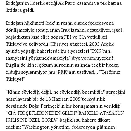
Erdoğan’ın liderlik ettiği Ak Parti kazandı ve tek başına
iktidara geldi.
Erdoğan hükümeti Irak’ın resmi olarak federasyona
dönüşmesiyle sonuçlanan Irak işgalini destekliyor, işgal
başladıktan kısa süre sonra FBI ve CIA yetkilileri
Türkiye’ye geliyordu. Hürriyet gazetesi, 2005 Aralık
ayında yaptığı haberlerde bu ziyaretleri “PKK’nın
tasfiyesini görüşmek amacıyla” diye yorumluyordu!
Bugün de ikinci çözüm sürecinin aslında tek bir hedefi
olduğu söylenmiyor mu: PKK’nın tasfiyesi… “Terörsüz
Türkiye!”
“Kimin söylediği değil, ne söylendiği önemlidir.” gerçeğini
hatırlayarak bir de 18 Haziran 2005’te Aydınlık
dergisinde Doğu Perinçek’in bir konuşmasının verildiği
“CIA-FBI ŞEFLERİ NEDEN GELDİ? BAHÇELİ-ATASAGUN
İKİLİSİNE ÖZEL GÖREV” başlıklı şu habere dikkat
edelim: “Washington yönetimi, federasyon plânının