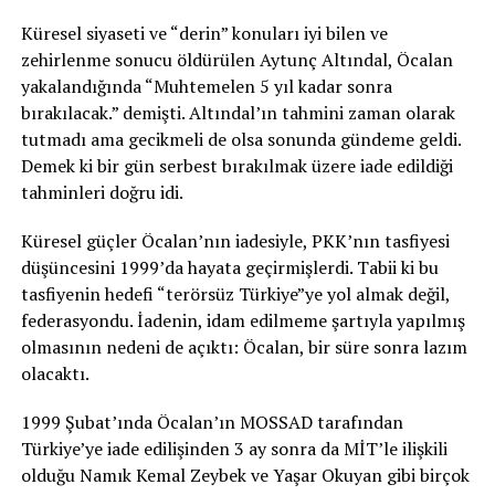
Küresel siyaseti ve “derin” konuları iyi bilen ve
zehirlenme sonucu öldürülen Aytunç Altındal, Öcalan
yakalandığında “Muhtemelen 5 yıl kadar sonra
bırakılacak.” demişti. Altındal’ın tahmini zaman olarak
tutmadı ama gecikmeli de olsa sonunda gündeme geldi.
Demek ki bir gün serbest bırakılmak üzere iade edildiği
tahminleri doğru idi.
Küresel güçler Öcalan’nın iadesiyle, PKK’nın tasfiyesi
düşüncesini 1999’da hayata geçirmişlerdi. Tabii ki bu
tasfiyenin hedefi “terörsüz Türkiye”ye yol almak değil,
federasyondu. İadenin, idam edilmeme şartıyla yapılmış
olmasının nedeni de açıktı: Öcalan, bir süre sonra lazım
olacaktı.
1999 Şubat’ında Öcalan’ın MOSSAD tarafından
Türkiye’ye iade edilişinden 3 ay sonra da MİT’le ilişkili
olduğu Namık Kemal Zeybek ve Yaşar Okuyan gibi birçok