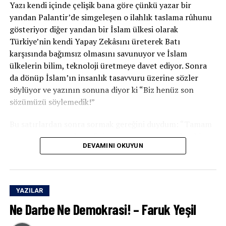
Yazı kendi içinde çelişik bana göre çünkü yazar bir
yönetilmesine kadar uzanan geniş bir alanda yeni iktidar
yandan Palantir’de simgeleşen o ilahlık taslama rûhunu
dili veri üzerinden kuruluyor.
gösteriyor diğer yandan bir İslam ülkesi olarak
Türkiye’nin kendi Yapay Zekâsını üreterek Batı
Böyle bir çağda hâlâ yalnızca
“İslamcılık neden
karşısında bağımsız olmasını savunuyor ve İslam
başarısız oldu?”
sorusuna sıkışıp kalmak, yangın çıkan
ülkelerin bilim, teknoloji üretmeye davet ediyor. Sonra
binada duvar boyasının rengini tartışmaya benziyor!
da dönüp İslam’ın insanlık tasavvuru üzerine sözler
söylüyor ve yazının sonuna diyor ki “Biz henüz son
Elbette İslamcılık eleştirilebilir, eleştirilmelidir çünkü
sözümüzü söylemedik!”
son yarım asır bize gösterdi ki birçok İslamcı hareket,
iktidarı amaç hâline getirdi.
Bu satırlardan sonra sormak gereğini duydum: “Tamam
son sözünüzü söylemediniz ama o son söz ne olacak?
Devleti dönüştürmek isterken devlet tarafından
DEVAMINI OKUYUN
İslamî Yapay Zekâ
mı? Üzerine ayetler yazılmış
Otonom
dönüştürüldü.
Dronlar
mı ve o dronlarla batı sömürgeciliğini darma
duman edip tevhid bayrağını Batının Burçlarına dikmek
Adalet iddiasıyla yola çıkanlar, çoğu zaman bürokrasinin
mi?”
diliyle konuşmaya başladılar, adaletin kasabı oldular.
YAZILAR
Ne Darbe Ne Demokrasi! – Faruk Yeşil
Yazar, reçetesini yazıyor:
Tevhid
söylemi, seçim söylemine;
ümmet
ideali ise parti
sadakatine dönüştü!