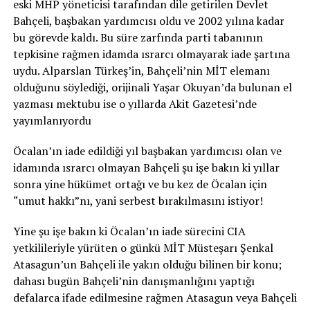
eski MHP yöneticisi tarafından dile getirilen Devlet
Bahçeli, başbakan yardımcısı oldu ve 2002 yılına kadar
bu görevde kaldı. Bu süre zarfında parti tabanının
tepkisine rağmen idamda ısrarcı olmayarak iade şartına
uydu. Alparslan Türkeş’in, Bahçeli’nin MİT elemanı
olduğunu söylediği, orijinali Yaşar Okuyan’da bulunan el
yazması mektubu ise o yıllarda Akit Gazetesi’nde
yayımlanıyordu
Öcalan’ın iade edildiği yıl başbakan yardımcısı olan ve
idamında ısrarcı olmayan Bahçeli şu işe bakın ki yıllar
sonra yine hükümet ortağı ve bu kez de Öcalan için
“umut hakkı”nı, yani serbest bırakılmasını istiyor!
Yine şu işe bakın ki Öcalan’ın iade sürecini CIA
yetkilileriyle yürüten o günkü MİT Müsteşarı Şenkal
Atasagun’un Bahçeli ile yakın olduğu bilinen bir konu;
dahası bugün Bahçeli’nin danışmanlığını yaptığı
defalarca ifade edilmesine rağmen Atasagun veya Bahçeli