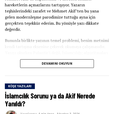
hareketlerin açmazlarını tartışıyor. Yazarın
teşhislerindeki zarafet ve Mehmet Akif’ten bu yana
gelen modernleşme parodimize tuttuğu ayna için
gerçekten teşekkür ederim. Bu yönüyle yazı dikkate
değerdir.
Bununla birlikte yazının temel problemi, benim metnimi
kendi tartışma eksenine çekerek okumaya çalışmasıdır.
Yazıyı okurken Palantir’i değil, İslamcılığı; algoritmaları
değil, Mehmet Âkif’i; veri sömürgeciliğini değil,
DEVAMINI OKUYUN
Müslümanların tarihsel muhasebesini merkeze alıyor.
Durum böyle olunca yazının merkezindeki mesele
ıskalanmış oluyor.
KÖŞE YAZILARI
Bugün CIA’nın, Pentagon’un, NATO’nun, İsrail’in ve
İslamcılık Sorunu ya da Akif Nerede
büyük teknoloji şirketlerinin birlikte kurduğu veri
egemenliğini anlamadan ne İslamcılığı eleştirebiliriz ne
Yanıldı?
de liberalizmi, sosyalizmi savunabiliriz.
Yayınlanma:
4 gün önce
-
Ağustos 3, 2026