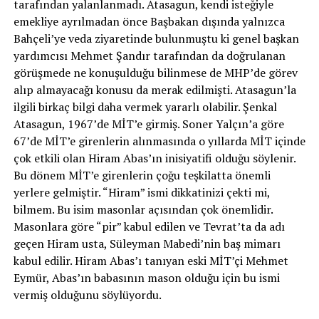
tarafından yalanlanmadı. Atasagun, kendi isteğiyle
emekliye ayrılmadan önce Başbakan dışında yalnızca
Bahçeli’ye veda ziyaretinde bulunmuştu ki genel başkan
yardımcısı Mehmet Şandır tarafından da doğrulanan
görüşmede ne konuşulduğu bilinmese de MHP’de görev
alıp almayacağı konusu da merak edilmişti. Atasagun’la
ilgili birkaç bilgi daha vermek yararlı olabilir. Şenkal
Atasagun, 1967’de MİT’e girmiş. Soner Yalçın’a göre
67’de MİT’e girenlerin alınmasında o yıllarda MİT içinde
çok etkili olan Hiram Abas’ın inisiyatifi olduğu söylenir.
Bu dönem MİT’e girenlerin çoğu teşkilatta önemli
yerlere gelmiştir. “Hiram” ismi dikkatinizi çekti mi,
bilmem. Bu isim masonlar açısından çok önemlidir.
Masonlara göre “pir” kabul edilen ve Tevrat’ta da adı
geçen Hiram usta, Süleyman Mabedi’nin baş mimarı
kabul edilir. Hiram Abas’ı tanıyan eski MİT’çi Mehmet
Eymür, Abas’ın babasının mason olduğu için bu ismi
vermiş olduğunu söylüyordu.