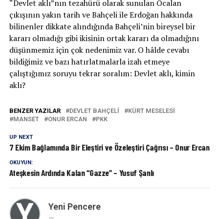
“Devlet aklı”nın tezahürü olarak sunulan Öcalan
çıkışının yakın tarih ve Bahçeli ile Erdoğan hakkında
bilinenler dikkate alındığında Bahçeli’nin bireysel bir
kararı olmadığı gibi ikisinin ortak kararı da olmadığını
düşünmemiz için çok nedenimiz var. O hâlde cevabı
bildiğimiz ve bazı hatırlatmalarla izah etmeye
çalıştığımız soruyu tekrar soralım: Devlet aklı, kimin
aklı?
BENZER YAZILAR
DEVLET BAHÇELİ
KÜRT MESELESI
MANSET
ONUR ERCAN
PKK
UP NEXT
7 Ekim Bağlamında Bir Eleştiri ve Özeleştiri Çağrısı – Onur Ercan
OKUYUN:
Ateşkesin Ardında Kalan “Gazze” – Yusuf Şanlı
Yeni Pencere