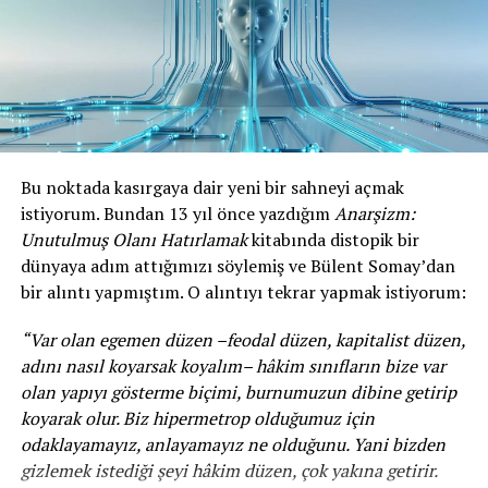
İnsan, hedef değildir.
zamanda uluslararası paylaşım rekabetini de peşinden
İnsan, tüketim nesnesi değildir.
sürükleyecek, devletler arası ve devletler ile -proto-
devlet sayılabilecek- silahlı örgütler arası sürtünmelerin
İnsan, emanettir.
katsayısı ve bundan doğabilecek kıvılcımların ihtimali
artacaktır. Yine tüm bu koşullar altında bir kez
İnsan, şereftir.
silahlanma yarışı ve militaristleşme başladı mı, arzın
talebi doğurması yani askerî-sanayi komplekslerin savaş
Bu noktada kasırgaya dair yeni bir sahneyi açmak
İnsan, halifedir.
istenci maksimize olacaktır. Ünlü Rus öykücü Çehov’dan
istiyorum. Bundan 13 yıl önce yazdığım
Anarşizm:
ilhamla biraz değiştirerek söylersek “
Duvarda asılı yeni
Unutulmuş Olanı Hatırlamak
kitabında distopik bir
Bugün Batı’nın insanı da esirdir ancak onun zinciri
silahlar varsa hikâyenin ilerleyen kısmında o silahlar
dünyaya adım attığımızı söylemiş ve Bülent Somay’dan
demirden değil!
patlayabilir
.”
bir alıntı yapmıştım. O alıntıyı tekrar yapmak istiyorum:
Onun zinciri “konfor”dan yapılmıştır.
2022 NATO(Ukrayna)-Rusya bilek güreşi başladığından
“Var olan egemen düzen –feodal düzen, kapitalist düzen,
beri mevzubahis kızışmaların özellikle Batı Asya’da ve
Onun zinciri “haz”dan yapılmıştır.
adını nasıl koyarsak koyalım– hâkim sınıfların bize var
Çin odaklı olarak Pasifikte de frekansının arttığını
olan yapıyı gösterme biçimi, burnumuzun dibine getirip
Onun zinciri “dijital bağımlılık”tan yapılmıştır.
müşahade edebilmekteyiz. Ayrıca NATO ittifakı
koyarak olur. Biz hipermetrop olduğumuz için
kapsamında eşgüdüm arayışının ve ittifakın rolünün
odaklayamayız, anlayamayız ne olduğunu. Yani bizden
İşte o zinciri kıracak bir söz lâzım!
Çin, Rusya ve İran tehditlerine karşı yeniden
gizlemek istediği şeyi hâkim düzen, çok yakına getirir.