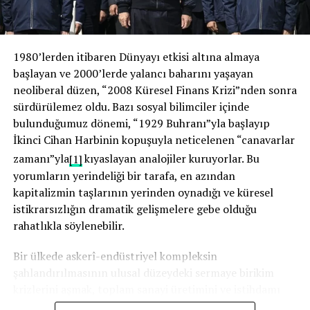
Bu çağın adı şudur: Dijital Sömürge Çağı!
Bu çağda uyuyanların kaderi bellidir: Uyananların kölesi
olmak!
1980’lerden itibaren Dünyayı etkisi altına almaya
başlayan ve 2000’lerde yalancı baharını yaşayan
O yüzden artık sorulacak sorular şunlardır:
neoliberal düzen, “2008 Küresel Finans Krizi”nden sonra
sürdürülemez oldu. Bazı sosyal bilimciler içinde
Türkiye ne zaman uyanacak?
bulunduğumuz dönemi, “1929 Buhranı”yla başlayıp
İslam dünyası ne zaman uyanacak?
İkinci Cihan Harbinin kopuşuyla neticelenen “canavarlar
zamanı”yla
[1]
kıyaslayan analojiler kuruyorlar. Bu
İlahiyat dünyası ne zaman hayata dönecek?
yorumların yerindeliği bir tarafa, en azından
kapitalizmin taşlarının yerinden oynadığı ve küresel
Bu çağ beklemiyor! Bu çağ merhamet etmiyor! Bu çağ geri
istikrarsızlığın dramatik gelişmelere gebe olduğu
kalanı affetmiyor!
rahatlıkla söylenebilir.
Bu yüzden bizim mücadelemiz, bir intikam mücadelesi
Bir ülkede askerî-endüstriyel kompleksin
değildir.
şahlandırılmasının ulusal düzeydeki sermaye birikim
krizlerini aşmak, toplam sanayi üretimini ve istihdamı
Bizim mücadelemiz, bir rövanş kavgası değildir.
arttırmak için faydalı bir yol olarak görüldüğü vâkidir.