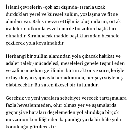
İslami çevrelerin -çok azı dışında- ısrarla uzak
durdukları yerel ve küresel zulüm, yozlaşma ve fitne
alanları var. Bahis mevzu ettiğimiz oluşumların, ortak
iradelerin ufkunda evvel emirde bu zulüm başlıkları
olmalıdır. Sıralanacak madde başlıklarından besmele
çekilerek yola koyulmalıdır.
Herhangi bir zulüm alanından yola çıkacak hakikat ve
adalet talebi/mücadelesi, meseleleri genele teşmil eden
ve zalim-mazlum gerilimini bütün aktör ve süreçleriyle
ortaya koyan yapısıyla her adımında, her şeyi söylemiş
olabilecektir. Bu zaten ilkesel bir tutumdur.
Gereksiz ve yeni yaralara sebebiyet verecek tartışmalara
fazla heveslenmeden, olur olmaz yer ve aşamalarda
geçmişi ve hataları deşelemeden yol alındıkça birçok
mevzunun kendiliğinden kapandığı ya da bir hâle yola
konulduğu görülecektir.