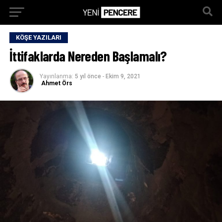
KÖŞE YAZILARI
İttifaklarda Nereden Başlamalı?
Yayınlanma:
5 yıl önce
-
Ekim 9, 2021
Ahmet Örs