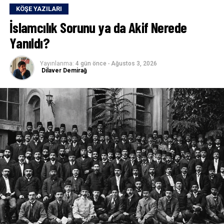
KÖŞE YAZILARI
İslamcılık Sorunu ya da Akif Nerede
Yanıldı?
Yayınlanma:
4 gün önce
-
Ağustos 3, 2026
Dilaver Demirağ