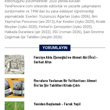
editörlüğünü yürütmektedir. 2020 yılında kurulan
YeniPencere.com sitesinde editörlük ve yazarlık çalışmalarını
sürdürmekte ve 1996’dan bu yana edebiyat öğretmenliği
yapmaktadır. Eserleri: Yüzümüzü Ağartan (öykü-2006), İlim
Yayma’nın Penceresi (anı-2012), Kar Kesilen (öykü-2020), Kiralık
Meydan (öykü-2020), Ferhat’ın Şemsiyeleri (öykü-2020),
Halkada Duranlara (şiir-2022), 35C (roman-2026), Şairi Devrime
Çağırmak-Şiir Tahlilleri (eleştiri-2026)
YORUMLAYIN
Fevziye Abla (Şenoğlu) ve Ahmet Abi (Örs) –
Serhat Altın
Mısralara Yaslanan Bir Yol Haritası: Ahmet
Örs’ün Şiir Tahlilleri Kitabı Çıktı
Yeniden Başlamak – Faruk Yeşil