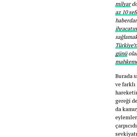
milyar
do
az 10 se
haberdar 
ihracatın
sağlamak
Türkiye’
günü
olar
mahkeme
Burada s
ve farklı
hareketi
gereği d
da kamuy
eylemler
çarpıcıdı
sevkiyat