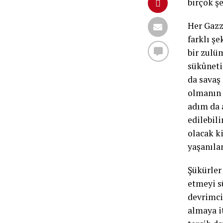
birçok ş
Her Gazz
farklı şe
bir zulü
sükûneti
da savaş
olmanın 
adım da 
edilebil
olacak ki
yaşanıla
Şükürler 
etmeyi sü
devrimci 
almaya i