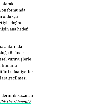
 olarak
jyon formunda
in oldukça
etiyle doğru
nişin ana hedefi
ma anlarında
osluğu önünde
esel yürüyüşlerle
ılımlarla
ütün bu faaliyetler
alara geçilmesi
e derinlik kazanan
llık ticari hacmi 6