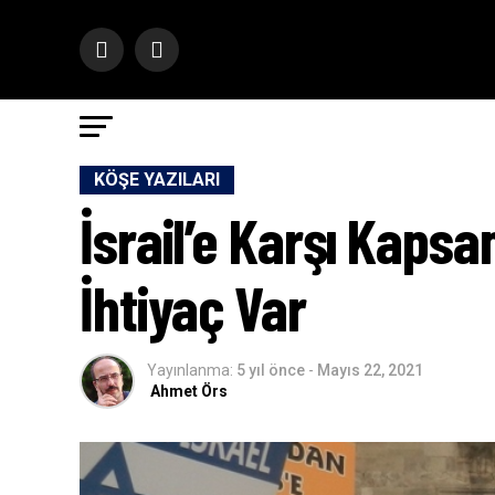
KÖŞE YAZILARI
İsrail’e Karşı Kapsa
İhtiyaç Var
Yayınlanma:
5 yıl önce
-
Mayıs 22, 2021
Ahmet Örs