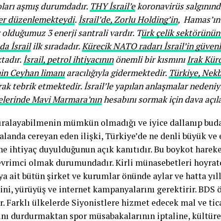
ları aşmış durumdadır.
THY İsrail’e
koronavirüs salgının
fer düzenlemekteydi
.
İsrail’de, Zorlu Holding’in
, Hamas’ın 
olduğumuz 3 enerji santrali vardır. T
ürk çelik sektörünün 
da İsrail
ilk sıradadır.
Kürecik NATO radarı İsrail’in güvenl
tadır.
İsrail, petrol ihtiyacının
önemli bir kısmını
Irak Kür
nin Ceyhan limanı
aracılığıyla gidermektedir.
Türkiye, Nekbe
ak tebrik etmektedir. İsrail’le yapılan anlaşmalar nedeni
lerinde Mavi Marmara’nın
hesabını sormak için dava açı
ıralayabilmenin mümkün olmadığı ve iyice dallanıp bud
 alanda cereyan eden ilişki, Türkiye’de ne denli büyük ve 
ne ihtiyaç duyulduğunun açık kanıtıdır. Bu boykot hareket
evrimci olmak durumundadır. Kirli münasebetleri hoyrat
a ait bütün şirket ve kurumlar önünde aylar ve hatta yıll
ini, yürüyüş ve internet kampanyalarını gerektirir. BDS
r. Farklı ülkelerde Siyonistlere hizmet edecek mal ve tic
ını durdurmaktan spor müsabakalarının iptaline, kültüre