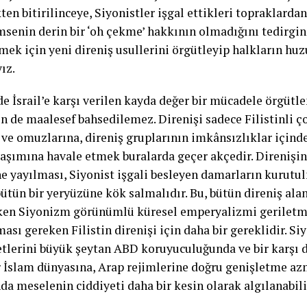
ten bitirilinceye, Siyonistler işgal ettikleri topraklarda
msenin derin bir ‘oh çekme’ hakkının olmadığını tedirgin
rmek için yeni direniş usullerini örgütleyip halkların h
ız.
de İsrail’e karşı verilen kayda değer bir mücadele örgüt
en de maalesef bahsedilemez. Direnişi sadece Filistinli ç
 ve omuzlarına, direniş gruplarının imkânsızlıklar içind
aşımına havale etmek buralarda geçer akçedir. Direnişin
e yayılması, Siyonist işgali besleyen damarların kurutul
ütün bir yeryüzüne kök salmalıdır. Bu, bütün direniş alan
ken Siyonizm görünümlü küresel emperyalizmi geriletm
sı gereken Filistin direnişi için daha bir gereklidir. Siy
tlerini büyük şeytan ABD koruyuculuğunda ve bir karşı
r İslam dünyasına, Arap rejimlerine doğru genişletme a
da meselenin ciddiyeti daha bir kesin olarak algılanabili