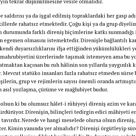
eyin tekrar düşünülmesine vesile olmalıdır.
e saldırısı ya da işgal edilmiş topraklardaki her gasp 
killerde rahatsız etmektedir. Çoğu kişi ya da grup diyeli
m durumunda farklı direniş biçimlerine katkı sunmadığı i
n egemen olmasını istemektedir. Direnişle bağlantılı ka
 kendi duyarsızlıklarını ifşa ettiğinden yükümlülükleri 
mahcubiyetini üzerlerinde taşımak istemeyen ama bu yo
atmaktan kaçınan bu ruh hâlinin son yıllarda yaygınlık k
ir. Mevcut statüko insanları fazla rahatsız etmeden sür
şilerin, grup ve rejimlerin sayısı önemli oranda artmıştır
n asıl yozlaşma, çürüme ve mağlubiyet budur.
olsun ki bu olumsuz hâlet-i rûhiyeyi direniş azim ve kara
rdürüyor. Direnişin, bilinçleri tedirgin edici mâhiyeti en
tavırdır. Nerede ve hangi meselede olursa olsun direniş, 
ter. Kimin yanında yer almalıdır? Direnişi örgütleyip sü