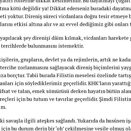
ayatıcı rollerine dikkat kesilmelidir. Bu dayatmayı çoğa
tma kötü değildir ya! Dikkat ederseniz buradaki dayatma
ti yoktur. Direniş süreci vicdanlara doğru tesir etmeye 
rını etkisi altına alır ve az evvel dediğimiz gibi onları 
 yapılacak şey direnişi dâim kılmak, vicdanları harekete
 tercihlerde bulunmasını istemektir.
işilerin, grupların, devlet ya da rejimlerin, artık ne kada
 tercihe zorlanmasını sağlayacak direniş biçimlerini yay
a borçtur. Tabii burada Filistin meselesi özelinde tart
nları için söylediklerimiz geçerlidir. KHK’ların yarattığ
 ifsat ve talan, emek sömürüsü derken hayatın bütün alan
reçleri için bu tutum ve tavırlar geçerlidir. Şimdi Filist
im.
i savaşla ilgili ateşkes sağlandı. Yukarıda da husûsen iş
 için bu durum derin bir ‘oh’ çekilmesine vesile olmuş ol