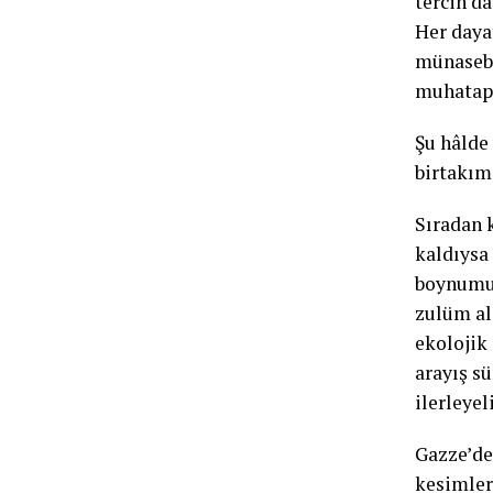
tercih d
Her daya
münasebe
muhatapla
Şu hâlde
birtakım
Sıradan k
kaldıysa
boynumuz
zulüm ala
ekolojik
arayış sü
ilerleyel
Gazze’dek
kesimler