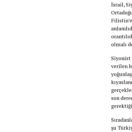
İsrail, 
Ortadoğu
Filistin
anlamlıd
orantılıd
olmalı d
Siyonist 
verilen 
yoğunlaş
kıyaslan
gerçekleş
son dere
gerektiği
Sıradanla
şu Türki