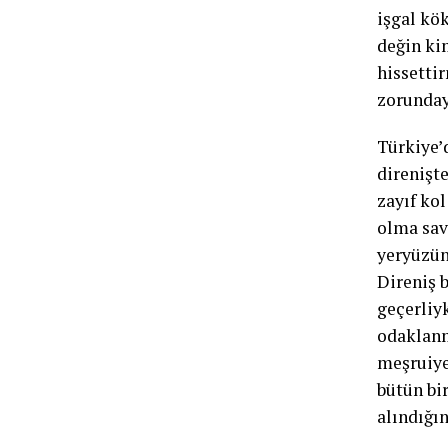
işgal kök
değin ki
hissetti
zorunday
Türkiye’
direnişt
zayıf kol
olma sav
yeryüzün
Direniş b
geçerliy
odaklanma
meşruiye
bütün bi
alındığın