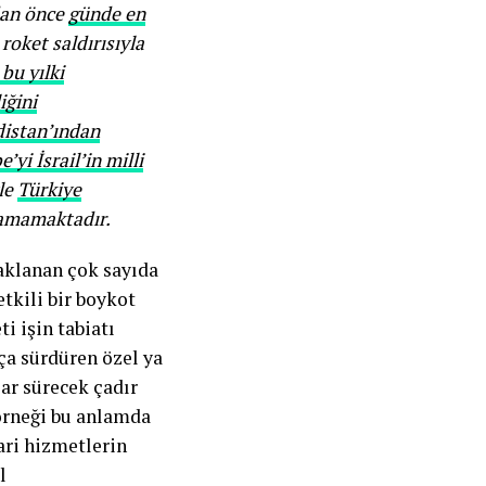
dan önce
günde en
roket saldırısıyla
bu yılki
iğini
distan’ından
’yi İsrail’in milli
yle
Türkiye
lamamaktadır.
aklanan çok sayıda
etkili bir boykot
i işin tabiatı
ça sürdüren özel ya
ar sürecek çadır
 örneği bu anlamda
ari hizmetlerin
l