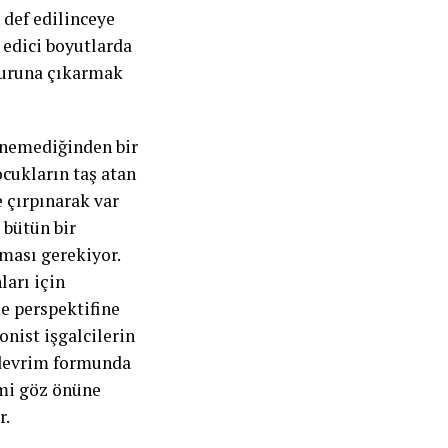
n def edilinceye
 edici boyutlarda
uzuruna çıkarmak
lenemediğinden bir
ocukların taş atan
e çırpınarak var
 bütün bir
ması gerekiyor.
ları için
e perspektifine
onist işgalcilerin
 devrim formunda
zmi göz önüne
r.