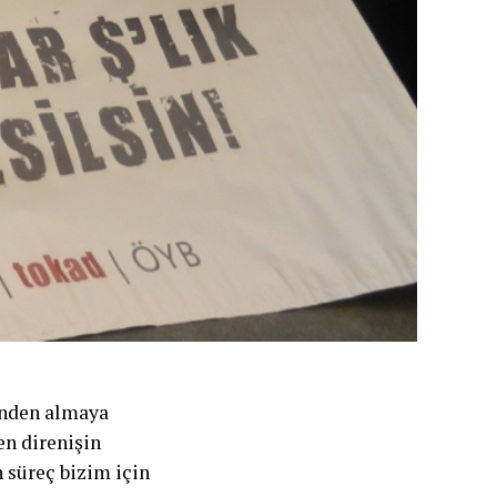
rinden almaya
en direnişin
 süreç bizim için