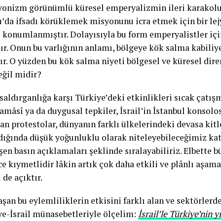
Siyonizm görünümlü küresel emperyalizmin ileri karakolu
’da ifsadı körüklemek misyonunu icra etmek için bir le
’e konumlanmıştır. Dolayısıyla bu form emperyalistler iç
ır. Onun bu varlığının anlamı, bölgeye kök salma kabiliy
ır. O yüzden bu kök salma niyeti bölgesel ve küresel dire
eğil midir?
saldırganlığa karşı Türkiye’deki etkinlikleri sıcak çatış
hamâsî ya da duygusal tepkiler, İsrail’in İstanbul konsol
an protestolar, dünyanın farklı ülkelerindeki devasa kitl
dığında düşük yoğunluklu olarak niteleyebileceğimiz kat
en basın açıklamaları şeklinde sıralayabiliriz. Elbette b
ce kıymetlidir lâkin artık çok daha etkili ve plânlı aşam
 de açıktır.
şan bu eylemliliklerin etkisini farklı alan ve sektörlerd
ye-İsrail münasebetleriyle ölçelim:
İsrail’le Türkiye’nin yı