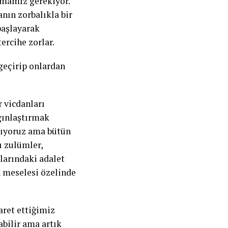
ltmamız gerekiyor.
nın zorbalıkla bir
başlayarak
tercihe zorlar.
 geçirip onlardan
r vicdanları
gınlaştırmak
ışıyoruz ama bütün
ı zulümler,
larındaki adalet
in meselesi özelinde
aret ettiğimiz
abilir ama artık