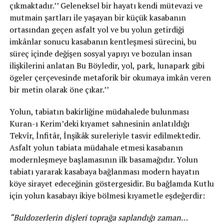
çıkmaktadır.’’ Geleneksel bir hayatı kendi mütevazi ve
mutmain şartları ile yaşayan bir küçük kasabanın
ortasından geçen asfalt yol ve bu yolun getirdiği
imkânlar sonucu kasabanın kentleşmesi sürecini, bu
süreç içinde değişen sosyal yapıyı ve bozulan insan
ilişkilerini anlatan Bu Böyledir, yol, park, lunapark gibi
ögeler çerçevesinde metaforik bir okumaya imkân veren
bir metin olarak öne çıkar.’’
Yolun, tabiatın bakirliğine müdahalede bulunması
Kuran-ı Kerim’deki kıyamet sahnesinin anlatıldığı
Tekvîr, İnfitâr, İnşikâk sureleriyle tasvir edilmektedir.
Asfalt yolun tabiata müdahale etmesi kasabanın
modernleşmeye başlamasının ilk basamağıdır. Yolun
tabiatı yararak kasabaya bağlanması modern hayatın
köye sirayet edeceğinin göstergesidir. Bu bağlamda Kutlu
için yolun kasabayı ikiye bölmesi kıyametle eşdeğerdir:
“Buldozerlerin dişleri toprağa saplandığı zaman…