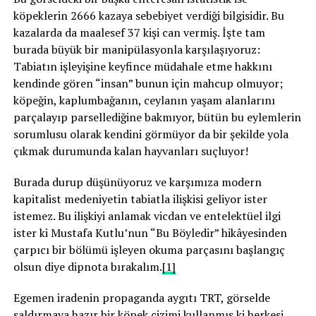
köpeklerin 2666 kazaya sebebiyet verdiği bilgisidir. Bu
kazalarda da maalesef 37 kişi can vermiş. İşte tam
burada büyük bir manipülasyonla karşılaşıyoruz:
Tabiatın işleyişine keyfince müdahale etme hakkını
kendinde gören “insan” bunun için mahcup olmuyor;
köpeğin, kaplumbağanın, ceylanın yaşam alanlarını
parçalayıp parsellediğine bakmıyor, bütün bu eylemlerin
sorumlusu olarak kendini görmüyor da bir şekilde yola
çıkmak durumunda kalan hayvanları suçluyor!
Burada durup düşünüyoruz ve karşımıza modern
kapitalist medeniyetin tabiatla ilişkisi geliyor ister
istemez. Bu ilişkiyi anlamak vicdan ve entelektüel ilgi
ister ki Mustafa Kutlu’nun “Bu Böyledir” hikâyesinden
çarpıcı bir bölümü işleyen okuma parçasını başlangıç
olsun diye dipnota bırakalım.
[1]
Egemen iradenin propaganda aygıtı TRT, görselde
saldırmaya hazır bir köpek çizimi kullanmış ki herkesi