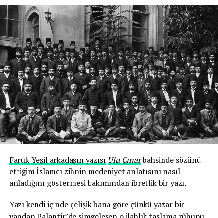
Faruk Yeşil arkadaşın yazısı
Ulu Çınar
bahsinde sözünü
ettiğim İslamcı zihnin medeniyet anlatısını nasıl
anladığını göstermesi bakımından ibretlik bir yazı.
Yazı kendi içinde çelişik bana göre çünkü yazar bir
yandan Palantir’de simgeleşen o ilahlık taslama rûhunu