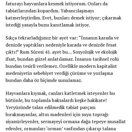
faturayı hayvanlara kesmek istiyorum. Onları da
tabiatlarından kopardım. Yabancılaşmayı
katmerleştirdim. Evet, bunları demek istiyor; çıkarmak
istediği yasayla bunu kanıtlamak istiyor.
Sıkça tekrarladığımız bir ayet var: “İnsanın karada ve
denizde yaptıkları nedeniyle karada ve denizde fesat
çıktı!” Rum Sûresi 41. ayet bu… Sosyolojik ve ekolojik
ifsat, bundan güzel anlatılamaz. İnsanın tarihsel rolü
bundan tesirli verilemez. Özellikle modern kapitalist
medeniyetin sebebiyet verdiği çürüme ve yozlaşma
bundan daha öz biçimde sunulamaz.
Hayvanlara kıymak, canları katletmek isteyenler bu
bütünle, bu toplamla baksalardı keşke hakikate!
Yeryüzünde talan edilmedik tabiat parçası
bırakmayanlar, altın madenleri için suyu toprağı
siyanürleyenler, sermayeyi ormana dağa tepeye musallat
edenler, ormanları ‘orman’ vasfından çıkarıp talana