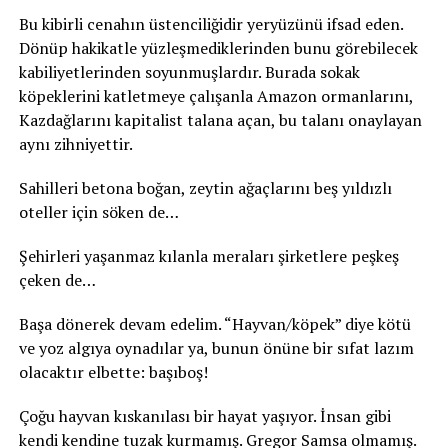
Bu kibirli cenahın üstenciliğidir yeryüzünü ifsad eden.
Dönüp hakikatle yüzleşmediklerinden bunu görebilecek
kabiliyetlerinden soyunmuşlardır. Burada sokak
köpeklerini katletmeye çalışanla Amazon ormanlarını,
Kazdağlarını kapitalist talana açan, bu talanı onaylayan
aynı zihniyettir.
Sahilleri betona boğan, zeytin ağaçlarını beş yıldızlı
oteller için söken de…
Şehirleri yaşanmaz kılanla meraları şirketlere peşkeş
çeken de…
Başa dönerek devam edelim. “Hayvan/köpek” diye kötü
ve yoz algıya oynadılar ya, bunun önüne bir sıfat lazım
olacaktır elbette: başıboş!
Çoğu hayvan kıskanılası bir hayat yaşıyor. İnsan gibi
kendi kendine tuzak kurmamış. Gregor Samsa olmamış.