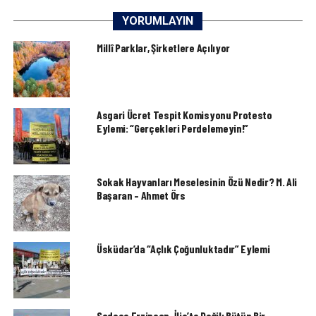
YORUMLAYIN
Millî Parklar, Şirketlere Açılıyor
Asgari Ücret Tespit Komisyonu Protesto
Eylemi: “Gerçekleri Perdelemeyin!”
Sokak Hayvanları Meselesinin Özü Nedir? M. Ali
Başaran – Ahmet Örs
Üsküdar’da “Açlık Çoğunluktadır” Eylemi
Sadece Erzincan-İliç’te Değil; Bütün Bir