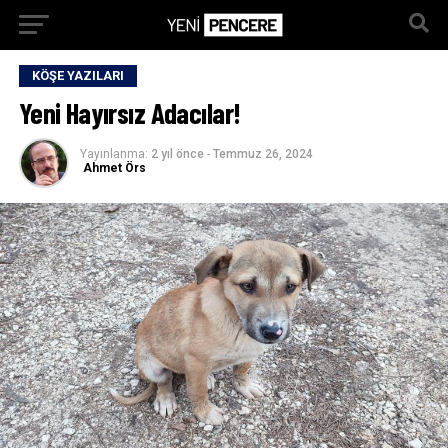
KÖŞE YAZILARI
Yeni Hayırsız Adacılar!
Yayınlanma:
2 yıl önce
-
Temmuz 26, 2024
Ahmet Örs