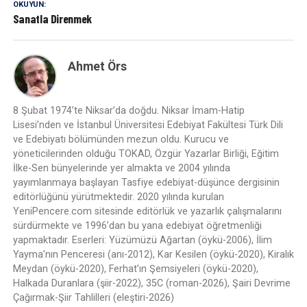
OKUYUN:
Sanatla Direnmek
Ahmet Örs
8 Şubat 1974’te Niksar’da doğdu. Niksar İmam-Hatip
Lisesi’nden ve İstanbul Üniversitesi Edebiyat Fakültesi Türk Dili
ve Edebiyatı bölümünden mezun oldu. Kurucu ve
yöneticilerinden olduğu TOKAD, Özgür Yazarlar Birliği, Eğitim
İlke-Sen bünyelerinde yer almakta ve 2004 yılında
yayımlanmaya başlayan Tasfiye edebiyat-düşünce dergisinin
editörlüğünü yürütmektedir. 2020 yılında kurulan
YeniPencere.com sitesinde editörlük ve yazarlık çalışmalarını
sürdürmekte ve 1996’dan bu yana edebiyat öğretmenliği
yapmaktadır. Eserleri: Yüzümüzü Ağartan (öykü-2006), İlim
Yayma’nın Penceresi (anı-2012), Kar Kesilen (öykü-2020), Kiralık
Meydan (öykü-2020), Ferhat’ın Şemsiyeleri (öykü-2020),
Halkada Duranlara (şiir-2022), 35C (roman-2026), Şairi Devrime
Çağırmak-Şiir Tahlilleri (eleştiri-2026)