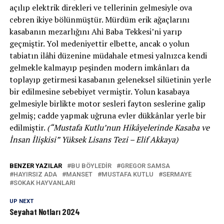
açılıp elektrik direkleri ve tellerinin gelmesiyle ova
cebren ikiye bölünmüştür. Mürdüm erik ağaçlarını
kasabanın mezarlığını Ahi Baba Tekkesi’ni yarıp
geçmiştir. Yol medeniyettir elbette, ancak o yolun
tabiatın ilâhi düzenine müdahale etmesi yalnızca kendi
gelmekle kalmayıp peşinden modern imkânları da
toplayıp getirmesi kasabanın geleneksel silüetinin yerle
bir edilmesine sebebiyet vermiştir. Yolun kasabaya
gelmesiyle birlikte motor sesleri fayton seslerine galip
gelmiş; cadde yapmak uğruna evler dükkânlar yerle bir
edilmiştir.
(“Mustafa Kutlu’nun Hikâyelerinde Kasaba ve
İnsan İlişkisi” Yüksek Lisans Tezi – Elif Akkaya)
BENZER YAZILAR
BU BÖYLEDİR
GREGOR SAMSA
HAYIRSIZ ADA
MANSET
MUSTAFA KUTLU
SERMAYE
SOKAK HAYVANLARI
UP NEXT
Seyahat Notları 2024