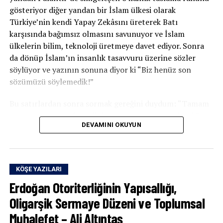
gösteriyor diğer yandan bir İslam ülkesi olarak
Türkiye’nin kendi Yapay Zekâsını üreterek Batı
karşısında bağımsız olmasını savunuyor ve İslam
ülkelerin bilim, teknoloji üretmeye davet ediyor. Sonra
da dönüp İslam’ın insanlık tasavvuru üzerine sözler
söylüyor ve yazının sonuna diyor ki “Biz henüz son
sözümüzü söylemedik!”
Bu satırlardan sonra sormak gereğini duydum: “Tamam
son sözünüzü söylemediniz ama o son söz ne olacak?
DEVAMINI OKUYUN
İslamî Yapay Zekâ
mı? Üzerine ayetler yazılmış
Otonom
Dronlar
mı ve o dronlarla batı sömürgeciliğini darma
duman edip tevhid bayrağını Batının Burçlarına dikmek
mi?”
KÖŞE YAZILARI
Erdoğan Otoriterliğinin Yapısallığı,
Yazar, reçetesini yazıyor:
Oligarşik Sermaye Düzeni ve Toplumsal
“İslam dünyası, tarihin en büyük kırılma anlarından
Muhalefet – Ali Altıntaş
birini yaşıyor. Bu kırılma, sadece siyasî değil; vâroluşsal