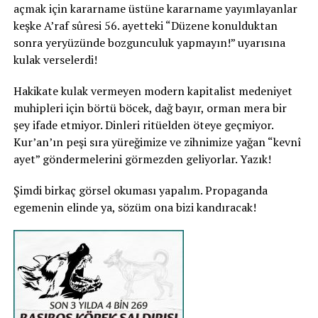
açmak için kararname üstüne kararname yayımlayanlar
keşke A’raf sûresi 56. ayetteki “Düzene konulduktan
sonra yeryüzünde bozgunculuk yapmayın!” uyarısına
kulak verselerdi!
Hakikate kulak vermeyen modern kapitalist medeniyet
muhipleri için börtü böcek, dağ bayır, orman mera bir
şey ifade etmiyor. Dinleri ritüelden öteye geçmiyor.
Kur’an’ın peşi sıra yüreğimize ve zihnimize yağan “kevnî
ayet” göndermelerini görmezden geliyorlar. Yazık!
Şimdi birkaç görsel okuması yapalım. Propaganda
egemenin elinde ya, sözüm ona bizi kandıracak!