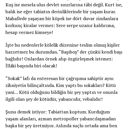
Kuş ise mesela ulus devlet sınırlarına tâbi değil. Kurt ise,
balık ise eğer tabiatın derinliklerinde bir yaşam kurar.
Mahallede yaşayan bir köpek ise dört duvar zindanlara
korkunç kiralar vermez: Sere serpe uzanır kaldırıma,
hesap vermez kimseye!
İşte bu nedenlerle kölelik düzenine teslim olmuş kişiler
hazzetmez bu durumdan. “Başıboş” der çünkü kendi başı
bağlıdır! Onlardan örnek alıp özgürleşmek istemez:
İllâki başında biri olacak!
“Sokak” lafı da enteresan bir çağrışıma sahiptir aynı
zihniyetin bilinçaltında. Kim yaptı bu sokakları? Kötü
yani… Kötü olduğunu bildiğin bir şey yaptın ve onunla
ilgili olan şey de kötüdür, yabancıdır, vebalıdır!
Şunu demek istiyor: Tabiattan koptum. Kurduğum
yaşam alanları, azman metropoller yabancılaşmadan
başka bir şey üretmiyor. Aslında suçlu ortada ama ben