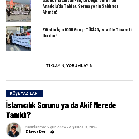
Anadolu’da Tabiat, Sermayenin Saldırısı
Altında!
Filistin İçin 1000 Genç: TÜSİAD, İsrail’le Ticareti
Durdur!
TIKLAYIN, YORUMLAYIN
KÖŞE YAZILARI
İslamcılık Sorunu ya da Akif Nerede
Yanıldı?
Yayınlanma:
5 gün önce
-
Ağustos 3, 2026
Dilaver Demirağ