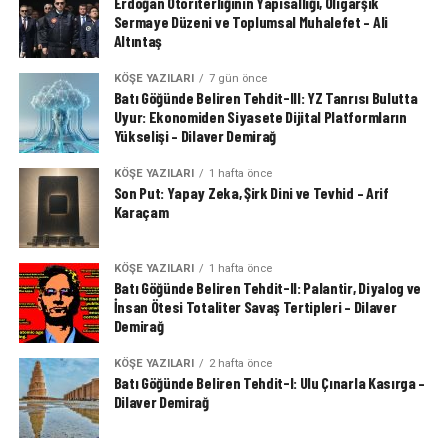
Erdoğan Otoriterliğinin Yapısallığı, Oligarşik
Sermaye Düzeni ve Toplumsal Muhalefet – Ali
Altıntaş
KÖŞE YAZILARI
7 gün önce
Batı Göğünde Beliren Tehdit-III: YZ Tanrısı Bulutta
Uyur: Ekonomiden Siyasete Dijital Platformların
Yükselişi – Dilaver Demirağ
KÖŞE YAZILARI
1 hafta önce
Son Put: Yapay Zeka, Şirk Dini ve Tevhid – Arif
Karaçam
KÖŞE YAZILARI
1 hafta önce
Batı Göğünde Beliren Tehdit-II: Palantir, Diyalog ve
İnsan Ötesi Totaliter Savaş Tertipleri – Dilaver
Demirağ
KÖŞE YAZILARI
2 hafta önce
Batı Göğünde Beliren Tehdit-I: Ulu Çınarla Kasırga –
Dilaver Demirağ