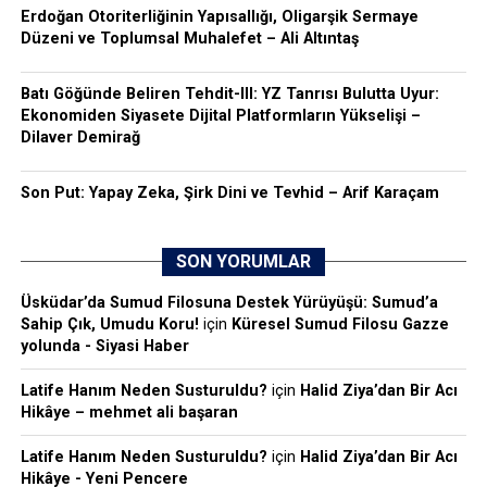
Erdoğan Otoriterliğinin Yapısallığı, Oligarşik Sermaye
Düzeni ve Toplumsal Muhalefet – Ali Altıntaş
Batı Göğünde Beliren Tehdit-III: YZ Tanrısı Bulutta Uyur:
Ekonomiden Siyasete Dijital Platformların Yükselişi –
Dilaver Demirağ
Son Put: Yapay Zeka, Şirk Dini ve Tevhid – Arif Karaçam
SON YORUMLAR
Üsküdar’da Sumud Filosuna Destek Yürüyüşü: Sumud’a
Sahip Çık, Umudu Koru!
için
Küresel Sumud Filosu Gazze
yolunda - Siyasi Haber
Latife Hanım Neden Susturuldu?
için
Halid Ziya’dan Bir Acı
Hikâye – mehmet ali başaran
Latife Hanım Neden Susturuldu?
için
Halid Ziya’dan Bir Acı
Hikâye - Yeni Pencere