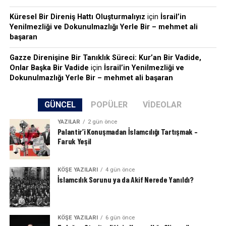
Küresel Bir Direniş Hattı Oluşturmalıyız
için
İsrail’in
Yenilmezliği ve Dokunulmazlığı Yerle Bir – mehmet ali
başaran
Gazze Direnişine Bir Tanıklık Süreci: Kur’an Bir Vadide,
Onlar Başka Bir Vadide
için
İsrail’in Yenilmezliği ve
Dokunulmazlığı Yerle Bir – mehmet ali başaran
GÜNCEL
POPÜLER
VIDEOLAR
YAZILAR
2 gün önce
Palantir’i Konuşmadan İslamcılığı Tartışmak –
Faruk Yeşil
KÖŞE YAZILARI
4 gün önce
İslamcılık Sorunu ya da Akif Nerede Yanıldı?
KÖŞE YAZILARI
6 gün önce