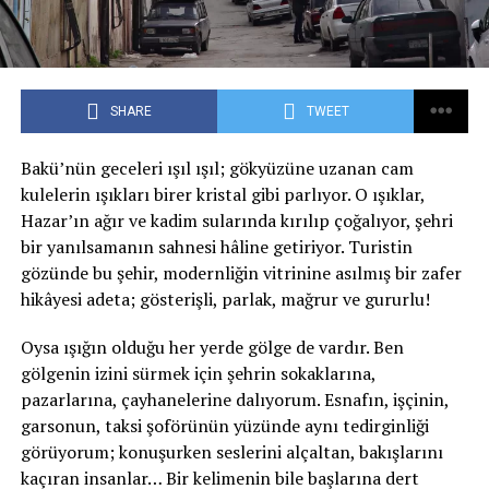
SHARE
TWEET
Bakü’nün geceleri ışıl ışıl; gökyüzüne uzanan cam
kulelerin ışıkları birer kristal gibi parlıyor. O ışıklar,
Hazar’ın ağır ve kadim sularında kırılıp çoğalıyor, şehri
bir yanılsamanın sahnesi hâline getiriyor. Turistin
gözünde bu şehir, modernliğin vitrinine asılmış bir zafer
hikâyesi adeta; gösterişli, parlak, mağrur ve gururlu!
Oysa ışığın olduğu her yerde gölge de vardır. Ben
gölgenin izini sürmek için şehrin sokaklarına,
pazarlarına, çayhanelerine dalıyorum. Esnafın, işçinin,
garsonun, taksi şoförünün yüzünde aynı tedirginliği
görüyorum; konuşurken seslerini alçaltan, bakışlarını
kaçıran insanlar… Bir kelimenin bile başlarına dert