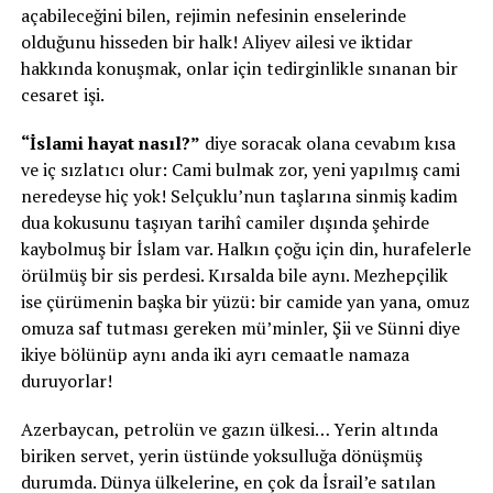
açabileceğini bilen, rejimin nefesinin enselerinde
olduğunu hisseden bir halk! Aliyev ailesi ve iktidar
hakkında konuşmak, onlar için tedirginlikle sınanan bir
cesaret işi.
“İslami hayat nasıl?”
diye soracak olana cevabım kısa
ve iç sızlatıcı olur: Cami bulmak zor, yeni yapılmış cami
neredeyse hiç yok! Selçuklu’nun taşlarına sinmiş kadim
dua kokusunu taşıyan tarihî camiler dışında şehirde
kaybolmuş bir İslam var. Halkın çoğu için din, hurafelerle
örülmüş bir sis perdesi. Kırsalda bile aynı. Mezhepçilik
ise çürümenin başka bir yüzü: bir camide yan yana, omuz
omuza saf tutması gereken mü’minler, Şii ve Sünni diye
ikiye bölünüp aynı anda iki ayrı cemaatle namaza
duruyorlar!
Azerbaycan, petrolün ve gazın ülkesi… Yerin altında
biriken servet, yerin üstünde yoksulluğa dönüşmüş
durumda. Dünya ülkelerine, en çok da İsrail’e satılan