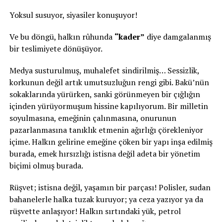
Yoksul susuyor, siyasiler konuşuyor!
Ve bu döngü, halkın rûhunda
“kader”
diye damgalanmış
bir teslimiyete dönüşüyor.
Medya susturulmuş, muhalefet sindirilmiş… Sessizlik,
korkunun değil artık umutsuzluğun rengi gibi. Bakü’nün
sokaklarında yürürken, sanki görünmeyen bir çığlığın
içinden yürüyormuşum hissine kapılıyorum. Bir milletin
soyulmasına, emeğinin çalınmasına, onurunun
pazarlanmasına tanıklık etmenin ağırlığı çörekleniyor
içime. Halkın gelirine emeğine çöken bir yapı inşa edilmiş
burada, emek hırsızlığı istisna değil adeta bir yönetim
biçimi olmuş burada.
Rüşvet; istisna değil, yaşamın bir parçası! Polisler, sudan
bahanelerle halka tuzak kuruyor; ya ceza yazıyor ya da
rüşvette anlaşıyor! Halkın sırtındaki yük, petrol