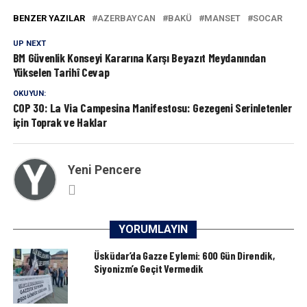
BENZER YAZILAR
AZERBAYCAN
BAKÜ
MANSET
SOCAR
UP NEXT
BM Güvenlik Konseyi Kararına Karşı Beyazıt Meydanından
Yükselen Tarihî Cevap
OKUYUN:
COP 30: La Via Campesina Manifestosu: Gezegeni Serinletenler
için Toprak ve Haklar
Yeni Pencere
YORUMLAYIN
Üsküdar’da Gazze Eylemi: 600 Gün Direndik,
Siyonizm’e Geçit Vermedik