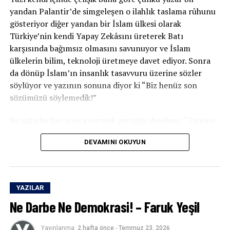
yönetilmesine kadar uzanan geniş bir alanda yeni iktidar
yandan Palantir’de simgeleşen o ilahlık taslama rûhunu
dili veri üzerinden kuruluyor.
gösteriyor diğer yandan bir İslam ülkesi olarak
Türkiye’nin kendi Yapay Zekâsını üreterek Batı
Böyle bir çağda hâlâ yalnızca
“İslamcılık neden
karşısında bağımsız olmasını savunuyor ve İslam
başarısız oldu?”
sorusuna sıkışıp kalmak, yangın çıkan
ülkelerin bilim, teknoloji üretmeye davet ediyor. Sonra
binada duvar boyasının rengini tartışmaya benziyor!
da dönüp İslam’ın insanlık tasavvuru üzerine sözler
söylüyor ve yazının sonuna diyor ki “Biz henüz son
Elbette İslamcılık eleştirilebilir, eleştirilmelidir çünkü
sözümüzü söylemedik!”
son yarım asır bize gösterdi ki birçok İslamcı hareket,
iktidarı amaç hâline getirdi.
Bu satırlardan sonra sormak gereğini duydum: “Tamam
son sözünüzü söylemediniz ama o son söz ne olacak?
Devleti dönüştürmek isterken devlet tarafından
DEVAMINI OKUYUN
İslamî Yapay Zekâ
mı? Üzerine ayetler yazılmış
Otonom
dönüştürüldü.
Dronlar
mı ve o dronlarla batı sömürgeciliğini darma
duman edip tevhid bayrağını Batının Burçlarına dikmek
Adalet iddiasıyla yola çıkanlar, çoğu zaman bürokrasinin
mi?”
diliyle konuşmaya başladılar, adaletin kasabı oldular.
YAZILAR
Ne Darbe Ne Demokrasi! – Faruk Yeşil
Yazar, reçetesini yazıyor:
Tevhid
söylemi, seçim söylemine;
ümmet
ideali ise parti
sadakatine dönüştü!
“İslam dünyası, tarihin en büyük kırılma anlarından
Yayınlanma:
2 hafta önce
-
Temmuz 23, 2026