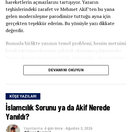
hareketlerin açmazlarını tartışıyor. Yazarın
teşhislerindeki zarafet ve Mehmet Akif’ten bu yana
gelen modernleşme parodimize tuttuğu ayna için
gerçekten teşekkür ederim. Bu yönüyle yazı dikkate
değerdir.
Bununla birlikte yazının temel problemi, benim metnimi
kendi tartışma eksenine çekerek okumaya çalışmasıdır.
Yazıyı okurken Palantir’i değil, İslamcılığı; algoritmaları
değil, Mehmet Âkif’i; veri sömürgeciliğini değil,
DEVAMINI OKUYUN
Müslümanların tarihsel muhasebesini merkeze alıyor.
Durum böyle olunca yazının merkezindeki mesele
ıskalanmış oluyor.
KÖŞE YAZILARI
Bugün CIA’nın, Pentagon’un, NATO’nun, İsrail’in ve
İslamcılık Sorunu ya da Akif Nerede
büyük teknoloji şirketlerinin birlikte kurduğu veri
egemenliğini anlamadan ne İslamcılığı eleştirebiliriz ne
Yanıldı?
de liberalizmi, sosyalizmi savunabiliriz.
Yayınlanma:
4 gün önce
-
Ağustos 3, 2026