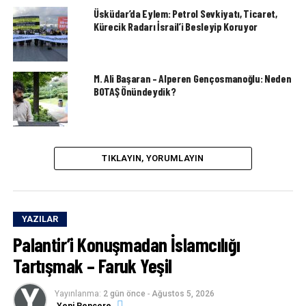
Üsküdar’da Eylem: Petrol Sevkiyatı, Ticaret,
Kürecik Radarı İsrail’i Besleyip Koruyor
M. Ali Başaran – Alperen Gençosmanoğlu: Neden
BOTAŞ Önündeydik?
TIKLAYIN, YORUMLAYIN
YAZILAR
Palantir’i Konuşmadan İslamcılığı
Tartışmak – Faruk Yeşil
Yayınlanma:
2 gün önce
-
Ağustos 5, 2026
Yeni Pencere