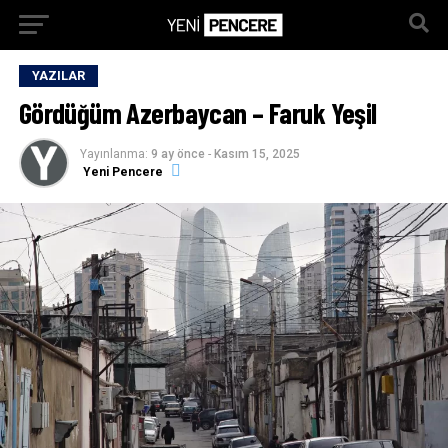
YAZILAR
Gördüğüm Azerbaycan – Faruk Yeşil
Yayınlanma:
9 ay önce
-
Kasım 15, 2025
Yeni Pencere