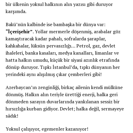
bir ülkenin yoksul halkının alın yazısı gibi duruyor
karşımda.
Bakü’nün kalbinde ise bambaşka bir dünya var:
“İçerişehir”
. Yollar mermerle döşenmiş, arabalar göz
kamaştıracak kadar pahalı, sofralarda şaraplar,
kahkahalar, lüksün pervasızlığı… Petrol, gaz, devlet
ihaleleri, banka kasaları, medya kanalları, limanlar ve
hatta halkın umudu, küçük bir siyasi azınlık etrafında
dönüp duruyor. Tıpkı İstanbul’da, tıpkı dünyanın her
yerindeki aynı alışılmış çıkar çemberleri gibi!
Azerbaycan’ın zenginliği, birkaç ailenin kendi mülküne
dönmüş. Halkın alın teriyle ürettiği enerji, halka geri
dönmeden sarayın duvarlarında yankılanan sessiz bir
hırsızlığa kurban gidiyor. Devlet; halka değil, sermayeye
sâdık!
Yoksul çalışıyor, egemenler kazanıyor!