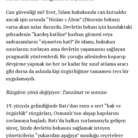
Can güvenliği mi? Evet, İslam hukukunda can kutsaldır
ancak işin ucunda “Nizâm-ı Âlem” (Düzenin bekası)
varsa akan sular dururdu. Devletin bekası için kundaktaki
şehzadenin “kardeş katline” kurban gitmesi veya
sadrazamların “siyaseten katl” ile idamı, hukukun
sınırlarını zorlayan ama devletin yaşamasını sağlayan
pragmatik yöntemlerdi. Bir çocuğu ailesinden koparıp
devşirme yapmak ise her ne kadar bir sınıf atlama aracı
gibi dursa da aslında kişi özgürlüğüne tamamen ters bir
uygulamaydı.
Rüzgârın yönü değişiyor: Tanzimat ve sonrası
19. yüzyıla gelindiğinde Batı’dan esen o sert “hak ve
özgürlük” rüzgârları, Osmanlı’nın ahşap kapılarını
zorlamaya başladı. Batı’da halkın zorlamasıyla gelişen
süreç, bizde devletin bekasını sağlamak isteyen
yöneticilerin “yukarıdan aşağıya” sunduğu reçetelere