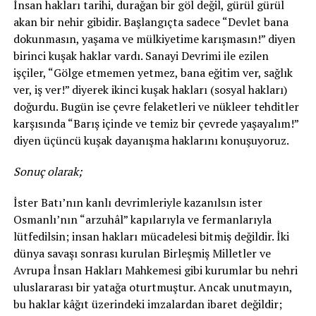
İnsan hakları tarihi, durağan bir göl değil, gürül gürül
akan bir nehir gibidir. Başlangıçta sadece “Devlet bana
dokunmasın, yaşama ve mülkiyetime karışmasın!” diyen
birinci kuşak haklar vardı. Sanayi Devrimi ile ezilen
işçiler, “Gölge etmemen yetmez, bana eğitim ver, sağlık
ver, iş ver!” diyerek ikinci kuşak hakları (sosyal hakları)
doğurdu. Bugün ise çevre felaketleri ve nükleer tehditler
karşısında “Barış içinde ve temiz bir çevrede yaşayalım!”
diyen üçüncü kuşak dayanışma haklarını konuşuyoruz.
Sonuç olarak;
İster Batı’nın kanlı devrimleriyle kazanılsın ister
Osmanlı’nın “arzuhâl” kapılarıyla ve fermanlarıyla
lütfedilsin; insan hakları mücadelesi bitmiş değildir. İki
dünya savaşı sonrası kurulan Birleşmiş Milletler ve
Avrupa İnsan Hakları Mahkemesi gibi kurumlar bu nehri
uluslararası bir yatağa oturtmuştur. Ancak unutmayın,
bu haklar kâğıt üzerindeki imzalardan ibaret değildir;