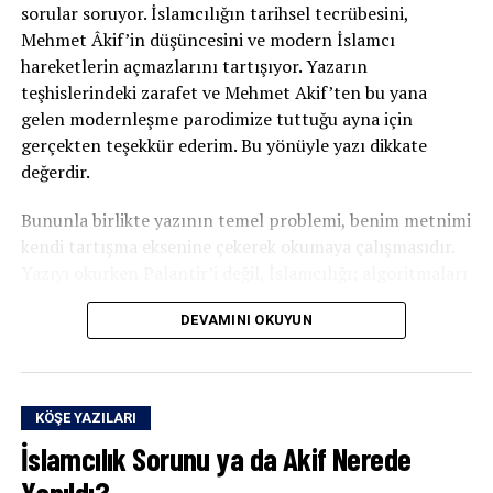
sorular soruyor. İslamcılığın tarihsel tecrübesini,
Mehmet Âkif’in düşüncesini ve modern İslamcı
hareketlerin açmazlarını tartışıyor. Yazarın
teşhislerindeki zarafet ve Mehmet Akif’ten bu yana
gelen modernleşme parodimize tuttuğu ayna için
gerçekten teşekkür ederim. Bu yönüyle yazı dikkate
değerdir.
Bununla birlikte yazının temel problemi, benim metnimi
kendi tartışma eksenine çekerek okumaya çalışmasıdır.
Yazıyı okurken Palantir’i değil, İslamcılığı; algoritmaları
değil, Mehmet Âkif’i; veri sömürgeciliğini değil,
DEVAMINI OKUYUN
Müslümanların tarihsel muhasebesini merkeze alıyor.
Durum böyle olunca yazının merkezindeki mesele
ıskalanmış oluyor.
KÖŞE YAZILARI
Bugün CIA’nın, Pentagon’un, NATO’nun, İsrail’in ve
İslamcılık Sorunu ya da Akif Nerede
büyük teknoloji şirketlerinin birlikte kurduğu veri
egemenliğini anlamadan ne İslamcılığı eleştirebiliriz ne
Yanıldı?