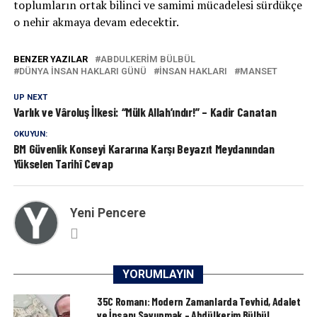
toplumların ortak bilinci ve samimi mücadelesi sürdükçe
o nehir akmaya devam edecektir.
BENZER YAZILAR
ABDULKERİM BÜLBÜL
DÜNYA İNSAN HAKLARI GÜNÜ
INSAN HAKLARI
MANSET
UP NEXT
Varlık ve Vâroluş İlkesi: “Mülk Allah’ındır!” – Kadir Canatan
OKUYUN:
BM Güvenlik Konseyi Kararına Karşı Beyazıt Meydanından
Yükselen Tarihî Cevap
Yeni Pencere
YORUMLAYIN
35C Romanı: Modern Zamanlarda Tevhid, Adalet
ve İnsanı Savunmak – Abdülkerim Bülbül