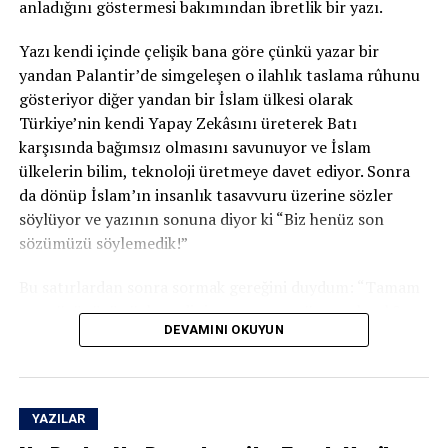
anladığını göstermesi bakımından ibretlik bir yazı.
göçmen hareketlerinin izlenmesine, finansal
davranışların analizinden seçim kampanyalarının
Yazı kendi içinde çelişik bana göre çünkü yazar bir
yönetilmesine kadar uzanan geniş bir alanda yeni iktidar
yandan Palantir’de simgeleşen o ilahlık taslama rûhunu
dili veri üzerinden kuruluyor.
gösteriyor diğer yandan bir İslam ülkesi olarak
Türkiye’nin kendi Yapay Zekâsını üreterek Batı
Böyle bir çağda hâlâ yalnızca
“İslamcılık neden
karşısında bağımsız olmasını savunuyor ve İslam
başarısız oldu?”
sorusuna sıkışıp kalmak, yangın çıkan
ülkelerin bilim, teknoloji üretmeye davet ediyor. Sonra
binada duvar boyasının rengini tartışmaya benziyor!
da dönüp İslam’ın insanlık tasavvuru üzerine sözler
söylüyor ve yazının sonuna diyor ki “Biz henüz son
Elbette İslamcılık eleştirilebilir, eleştirilmelidir çünkü
sözümüzü söylemedik!”
son yarım asır bize gösterdi ki birçok İslamcı hareket,
iktidarı amaç hâline getirdi.
Bu satırlardan sonra sormak gereğini duydum: “Tamam
son sözünüzü söylemediniz ama o son söz ne olacak?
Devleti dönüştürmek isterken devlet tarafından
DEVAMINI OKUYUN
İslamî Yapay Zekâ
mı? Üzerine ayetler yazılmış
Otonom
dönüştürüldü.
Dronlar
mı ve o dronlarla batı sömürgeciliğini darma
duman edip tevhid bayrağını Batının Burçlarına dikmek
Adalet iddiasıyla yola çıkanlar, çoğu zaman bürokrasinin
mi?”
diliyle konuşmaya başladılar, adaletin kasabı oldular.
YAZILAR