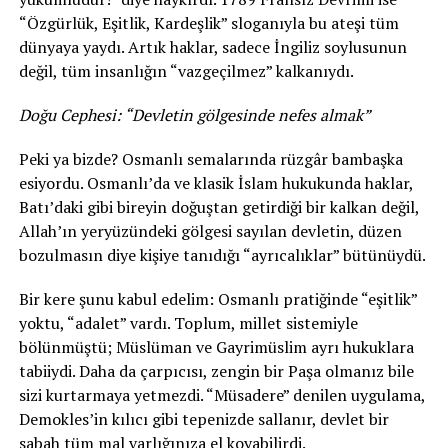
“Özgürlük, Eşitlik, Kardeşlik” sloganıyla bu ateşi tüm
dünyaya yaydı. Artık haklar, sadece İngiliz soylusunun
değil, tüm insanlığın “vazgeçilmez” kalkanıydı.
Doğu Cephesi: “Devletin gölgesinde nefes almak”
Peki ya bizde? Osmanlı semalarında rüzgâr bambaşka
esiyordu. Osmanlı’da ve klasik İslam hukukunda haklar,
Batı’daki gibi bireyin doğuştan getirdiği bir kalkan değil,
Allah’ın yeryüzündeki gölgesi sayılan devletin, düzen
bozulmasın diye kişiye tanıdığı “ayrıcalıklar” bütünüydü.
Bir kere şunu kabul edelim: Osmanlı pratiğinde “eşitlik”
yoktu, “adalet” vardı. Toplum, millet sistemiyle
bölünmüştü; Müslüman ve Gayrimüslim ayrı hukuklara
tabiiydi. Daha da çarpıcısı, zengin bir Paşa olmanız bile
sizi kurtarmaya yetmezdi. “Müsadere” denilen uygulama,
Demokles’in kılıcı gibi tepenizde sallanır, devlet bir
sabah tüm mal varlığınıza el koyabilirdi.