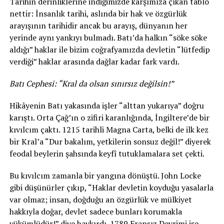
Tarihin derinliklerine indiğimizde karşımıza çıkan tablo
nettir: İnsanlık tarihi, aslında bir hak ve özgürlük
arayışının tarihidir ancak bu arayış, dünyanın her
yerinde aynı yankıyı bulmadı. Batı’da halkın “söke söke
aldığı” haklar ile bizim coğrafyamızda devletin “lütfedip
verdiği” haklar arasında dağlar kadar fark vardı.
Batı Cephesi: “Kral da olsan sınırsız değilsin!”
Hikâyenin Batı yakasında işler “alttan yukarıya” doğru
karıştı. Orta Çağ’ın o zifiri karanlığında, İngiltere’de bir
kıvılcım çaktı. 1215 tarihli Magna Carta, belki de ilk kez
bir Kral’a “Dur bakalım, yetkilerin sonsuz değil!” diyerek
feodal beylerin şahsında keyfî tutuklamalara set çekti.
Bu kıvılcım zamanla bir yangına dönüştü. John Locke
gibi düşünürler çıkıp, “Haklar devletin koyduğu yasalarla
var olmaz; insan, doğduğu an özgürlük ve mülkiyet
hakkıyla doğar, devlet sadece bunları korumakla
yükümlüdür!” diye haykırdı. 1789 Fransız Devrimi ise