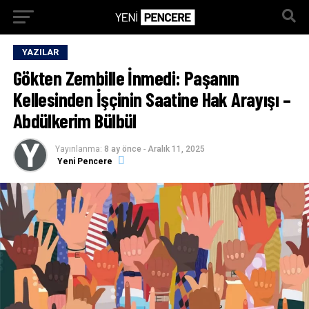
YAZILAR
Gökten Zembille İnmedi: Paşanın
Kellesinden İşçinin Saatine Hak Arayışı –
Abdülkerim Bülbül
Yayınlanma:
8 ay önce
-
Aralık 11, 2025
Yeni Pencere