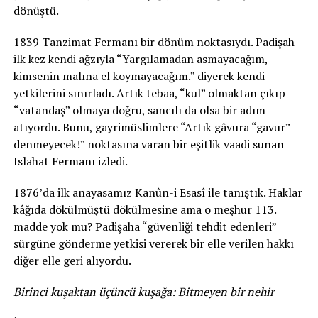
dönüştü.
1839 Tanzimat Fermanı bir dönüm noktasıydı. Padişah
ilk kez kendi ağzıyla “Yargılamadan asmayacağım,
kimsenin malına el koymayacağım.” diyerek kendi
yetkilerini sınırladı. Artık tebaa, “kul” olmaktan çıkıp
“vatandaş” olmaya doğru, sancılı da olsa bir adım
atıyordu. Bunu, gayrimüslimlere “Artık gâvura “gavur”
denmeyecek!” noktasına varan bir eşitlik vaadi sunan
Islahat Fermanı izledi.
1876’da ilk anayasamız Kanûn-i Esasî ile tanıştık. Haklar
kâğıda dökülmüştü dökülmesine ama o meşhur 113.
madde yok mu? Padişaha “güvenliği tehdit edenleri”
sürgüne gönderme yetkisi vererek bir elle verilen hakkı
diğer elle geri alıyordu.
Birinci kuşaktan üçüncü kuşağa: Bitmeyen bir nehir