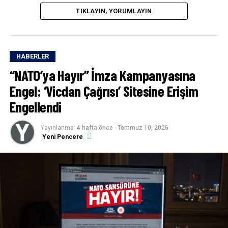
TIKLAYIN, YORUMLAYIN
HABERLER
“NATO’ya Hayır” İmza Kampanyasına
Engel: ‘Vicdan Çağrısı’ Sitesine Erişim
Engellendi
Yayınlanma:
4 hafta önce
-
Temmuz 10, 2026
Yeni Pencere