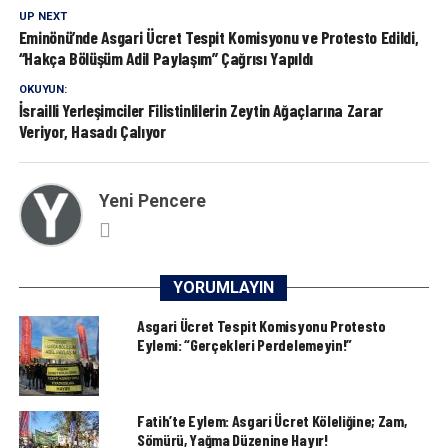
UP NEXT
Eminönü’nde Asgari Ücret Tespit Komisyonu ve Protesto Edildi,
“Hakça Bölüşüm Adil Paylaşım” Çağrısı Yapıldı
OKUYUN:
İsrailli Yerleşimciler Filistinlilerin Zeytin Ağaçlarına Zarar
Veriyor, Hasadı Çalıyor
Yeni Pencere
YORUMLAYIN
Asgari Ücret Tespit Komisyonu Protesto
Eylemi: “Gerçekleri Perdelemeyin!”
Fatih’te Eylem: Asgari Ücret Köleliğine; Zam,
Sömürü, Yağma Düzenine Hayır!