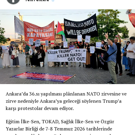
ediyoruz.”
İmza Kampanyası’nın Bildiri Metni
NATO’YA HAYIR!
Ankara’da 36.sı yapılması plânlanan NATO zirvesine ve
NATO ZİRVESİ İHANETTİR!
zirve nedeniyle Ankara’ya geleceği söylenen Trump’a
karşı protestolar devam ediyor.
“Zulmedenlere meyletmeyin, sonra size ateş
dokunur! Sizin Allah’tan başka dostlarınız yoktur.
Eğitim İlke-Sen, TOKAD, Sağlık İlke-Sen ve Özgür
Sonra yardım da göremezsiniz.” (Hûd Suresi, 11/113)
Yazarlar Birliği de 7-8 Temmuz 2026 tarihlerinde