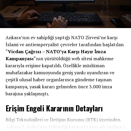
Ankara’nın ev sahipliği yaptığı NATO Zirvesi’ne karşı
İslami ve antiemperyalist çevreler tarafından başlatılan
“
Vicdan Çağrısı – NATO’ya Karşı Hayır İmza
Kampanyası
“nın yürütüldüğü web sitesi mahkeme
kararıyla erişime kapatıldı. Özellikle müslüman
muhafazakar kamuoyunda geniş yankı uyandıran ve
çeşitli ulusal haber organlarınca gündeme taşınan
kampanya, yasak kararı gelmeden önce 3.000 imza
barajına yaklaşmıştı.
Erişim Engeli Kararının Detayları
Bilgi Teknolojileri ve İletişim Kurumu (BTK) üzerinden
Ankara 3. Sulh Ceza Hâkimliği kararıyla alan adı sağlayıcı