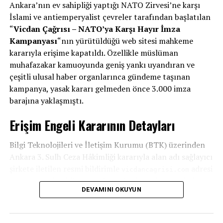
Ankara’nın ev sahipliği yaptığı NATO Zirvesi’ne karşı
İslami ve antiemperyalist çevreler tarafından başlatılan
“
Vicdan Çağrısı – NATO’ya Karşı Hayır İmza
Kampanyası
“nın yürütüldüğü web sitesi mahkeme
kararıyla erişime kapatıldı. Özellikle müslüman
muhafazakar kamuoyunda geniş yankı uyandıran ve
çeşitli ulusal haber organlarınca gündeme taşınan
kampanya, yasak kararı gelmeden önce 3.000 imza
barajına yaklaşmıştı.
Erişim Engeli Kararının Detayları
Bilgi Teknolojileri ve İletişim Kurumu (BTK) üzerinden
Ankara 3. Sulh Ceza Hâkimliği kararıyla alan adı sağlayıcı
şirkete iletilen resmi bildirimle
adresi
vicdancagrisi.com
6 Temmuz’dan itibaren askıya alındı ve site üzerinden
DEVAMINI OKUYUN
yapılan yayınlar tamamen durduruldu.
Kampanya 3 Bin İmzaya Yaklaşmıştı