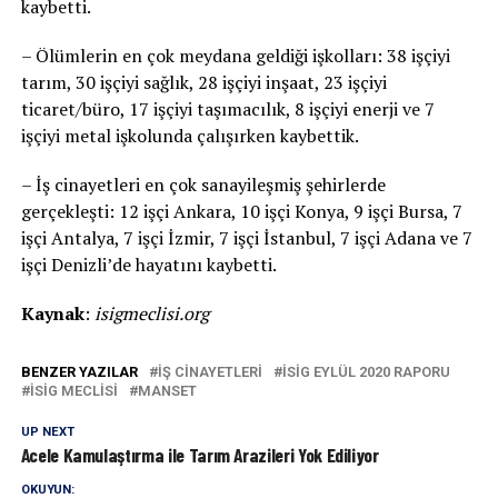
kaybetti.
– Ölümlerin en çok meydana geldiği işkolları: 38 işçiyi
tarım, 30 işçiyi sağlık, 28 işçiyi inşaat, 23 işçiyi
ticaret/büro, 17 işçiyi taşımacılık, 8 işçiyi enerji ve 7
işçiyi metal işkolunda çalışırken kaybettik.
– İş cinayetleri en çok sanayileşmiş şehirlerde
gerçekleşti: 12 işçi Ankara, 10 işçi Konya, 9 işçi Bursa, 7
işçi Antalya, 7 işçi İzmir, 7 işçi İstanbul, 7 işçi Adana ve 7
işçi Denizli’de hayatını kaybetti.
Kaynak
:
isigmeclisi.org
BENZER YAZILAR
IŞ CINAYETLERI
ISIG EYLÜL 2020 RAPORU
İSİG MECLISI
MANSET
UP NEXT
Acele Kamulaştırma ile Tarım Arazileri Yok Ediliyor
OKUYUN: