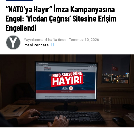
“NATO’ya Hayır” İmza Kampanyasına
Engel: ‘Vicdan Çağrısı’ Sitesine Erişim
Engellendi
Yayınlanma:
4 hafta önce
-
Temmuz 10, 2026
Yeni Pencere