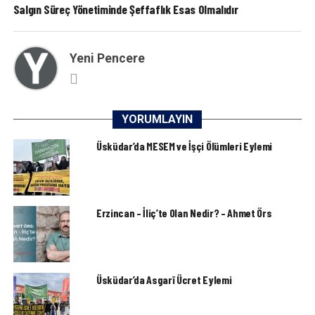
Salgın Süreç Yönetiminde Şeffaflık Esas Olmalıdır
Yeni Pencere
YORUMLAYIN
Üsküdar’da MESEM ve İşçi Ölümleri Eylemi
Erzincan – İliç’te Olan Nedir? – Ahmet Örs
Üsküdar’da Asgarî Ücret Eylemi