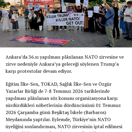
İmza Kampanyası’nın Bildiri Metni
NATO’YA HAYIR!
Ankara’da 36.sı yapılması plânlanan NATO zirvesine ve
NATO ZİRVESİ İHANETTİR!
zirve nedeniyle Ankara’ya geleceği söylenen Trump’a
karşı protestolar devam ediyor.
“Zulmedenlere meyletmeyin, sonra size ateş
dokunur! Sizin Allah’tan başka dostlarınız yoktur.
Eğitim İlke-Sen, TOKAD, Sağlık İlke-Sen ve Özgür
Sonra yardım da göremezsiniz.” (Hûd Suresi, 11/113)
Yazarlar Birliği de 7-8 Temmuz 2026 tarihlerinde
yapılması plânlanan söz konusu organizasyona karşı
Bizler; adaleti, halkların özgürlüğünü ve ümmetin
sürdürdükleri nöbetlerinin dördüncüsünü 01 Temmuz
onurunu savunan, yeryüzündeki sömürü düzenine itirazı
2026 Çarşamba günü Beşiktaş İskele (Barbaros)
olan Müslümanlar olarak NATO’nun bir “güvenlik
Meydanında yaptılar. Eylemde, Türkiye’nin NATO
kalkanı” değil, küresel kapitalist sistemin ve ABD
üyeliğini sonlandırması, NATO zirvesinin iptal edilmesi
hegemonyasının kanlı bir askerî aygıtı olduğunu