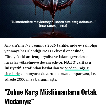
edilmiş, İsrail’in cesaretini bu emperyalist zırhtan
aldığı savunulmuştu.
Dini Referanslar:
Hûd Suresi (11/113) ve Âl-i
İmrân Suresi (3/160) gibi Kur’an-ı Kerim
ayetlerine atıfta bulunularak, zulmedenlere
meyletmemenin dini bir sorumluluk olduğu
vurgulanmıştı.
Ankara’nın 7-8 Temmuz 2026 tarihlerinde ev sahipliği
yapmaya hazırlandığı NATO Zirvesi öncesinde,
Zirveye Tepki:
7-8 Temmuz tarihlerinde
Türkiye’deki antiemperyalist ve İslami çevrelerden
Ankara’da gerçekleştirilen zirve “ihanet” olarak
itirazlar yükselmeye devam ediyor.
NATO’ya Hayır
nitelendirilmiş ve emperyalist güçlerin Türkiye
İnisiyatifi
tarafından başlatılan ve
Vicdan Çağrısı
topraklarında ağırlanmasının kabul edilemez
sitesinde
kamuoyuna duyurulan imza kampanyası, kısa
olduğu belirtilmişti.
sürede 2000 imza barajını aştı.
“Zulme Karşı Müslümanların Ortak
İnisiyatif üyeleri, sitenin kapatılmasının ardından hukuki
haklarını arayacaklarını belirtirken, karara Ankara 3.
Vicdanıyız”
Sulh Ceza Hâkimliği nezdinde itiraz edilmesi bekleniyor.