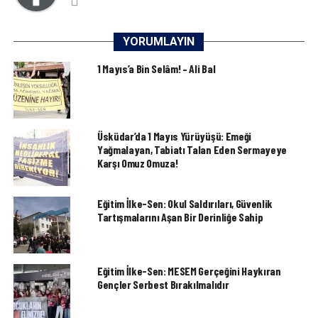
YORUMLAYIN
1 Mayıs’a Bin Selâm! – Ali Bal
Üsküdar’da 1 Mayıs Yürüyüşü: Emeği
Yağmalayan, Tabiatı Talan Eden Sermayeye
Karşı Omuz Omuza!
Eğitim İlke-Sen: Okul Saldırıları, Güvenlik
Tartışmalarını Aşan Bir Derinliğe Sahip
Eğitim İlke-Sen: MESEM Gerçeğini Haykıran
Gençler Serbest Bırakılmalıdır