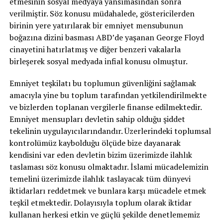
etmesinin sosyal medyaya yansımasından sonra
verilmiştir. Söz konusu müdahalede, göstericilerden
birinin yere yatırılarak bir emniyet mensubunun
boğazına dizini basması ABD’de yaşanan George Floyd
cinayetini hatırlatmış ve diğer benzeri vakalarla
birleşerek sosyal medyada infial konusu olmuştur.
Emniyet teşkilatı bu toplumun güvenliğini sağlamak
amacıyla yine bu toplum tarafından yetkilendirilmekte
ve bizlerden toplanan vergilerle finanse edilmektedir.
Emniyet mensupları devletin sahip olduğu şiddet
tekelinin uygulayıcılarındandır. Üzerlerindeki toplumsal
kontrolümüz kaybolduğu ölçüde bize dayanarak
kendisini var eden devletin bizim üzerimizde ilahlık
taslaması söz konusu olmaktadır. İslami mücadelemizin
temelini üzerimizde ilahlık taslayacak tüm dünyevi
iktidarları reddetmek ve bunlara karşı mücadele etmek
teşkil etmektedir. Dolayısıyla toplum olarak iktidar
kullanan herkesi etkin ve güçlü şekilde denetlememiz