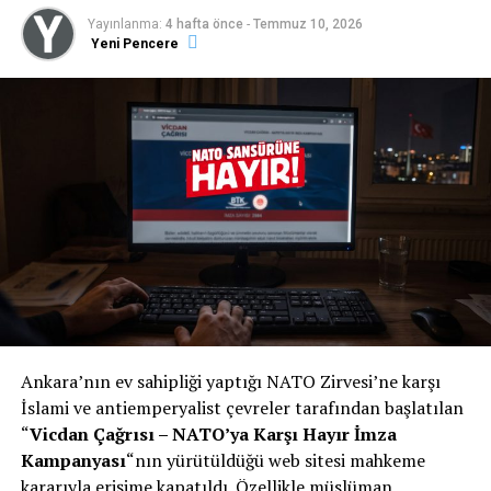
Yayınlanma:
4 hafta önce
-
Temmuz 10, 2026
Yeni Pencere
Ankara’nın ev sahipliği yaptığı NATO Zirvesi’ne karşı
İslami ve antiemperyalist çevreler tarafından başlatılan
“
Vicdan Çağrısı – NATO’ya Karşı Hayır İmza
Kampanyası
“nın yürütüldüğü web sitesi mahkeme
kararıyla erişime kapatıldı. Özellikle müslüman