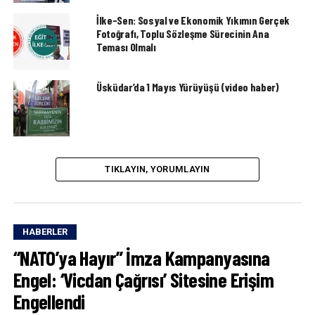
İlke-Sen: Sosyal ve Ekonomik Yıkımın Gerçek
Fotoğrafı, Toplu Sözleşme Sürecinin Ana
Teması Olmalı
Üsküdar’da 1 Mayıs Yürüyüşü (video haber)
TIKLAYIN, YORUMLAYIN
HABERLER
“NATO’ya Hayır” İmza Kampanyasına
Engel: ‘Vicdan Çağrısı’ Sitesine Erişim
Engellendi