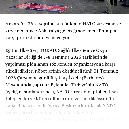
İmza Kampanyası’nın Bildiri Metni
NATO’YA HAYIR!
Ankara’da 36.sı yapılması plânlanan NATO zirvesine ve
NATO ZİRVESİ İHANETTİR!
zirve nedeniyle Ankara’ya geleceği söylenen Trump’a
karşı protestolar devam ediyor.
“Zulmedenlere meyletmeyin, sonra size ateş
dokunur! Sizin Allah’tan başka dostlarınız yoktur.
Eğitim İlke-Sen, TOKAD, Sağlık İlke-Sen ve Özgür
Sonra yardım da göremezsiniz.” (Hûd Suresi, 11/113)
Yazarlar Birliği de 7-8 Temmuz 2026 tarihlerinde
yapılması plânlanan söz konusu organizasyona karşı
Bizler; adaleti, halkların özgürlüğünü ve ümmetin
sürdürdükleri nöbetlerinin dördüncüsünü 01 Temmuz
onurunu savunan, yeryüzündeki sömürü düzenine itirazı
2026 Çarşamba günü Beşiktaş İskele (Barbaros)
olan Müslümanlar olarak NATO’nun bir “güvenlik
Meydanında yaptılar. Eylemde, Türkiye’nin NATO
kalkanı” değil, küresel kapitalist sistemin ve ABD
üyeliğini sonlandırması, NATO zirvesinin iptal edilmesi
hegemonyasının kanlı bir askerî aygıtı olduğunu
talep edildi ve Kürecik Radarının ve İncirlik üssünün
İmza kampanyası bildirisi ise şöyle:
savunuyoruz. Kurulduğu günden bu yana dünyaya barış
kapatılması istendi. Ayrıca Beykoz’a kurulacak NATO
yerine işgal, darbe, sömürü ve bağımlılık ihraç eden bu
Deniz Unsurları Komutanlığı ile Adana’da
NATO’YA HAYIR!
ittifak, bugün başta Gazze’de yaşanan soykırım olmak
konuşlandırılacak NATO kolordusu protesto edildi, bu
üzere coğrafyamızdaki sömürü ve yıkımın en büyük suç
üslerin işgali pekiştirdiği savunuldu.
NATO ZİRVESİ İHANETTİR!