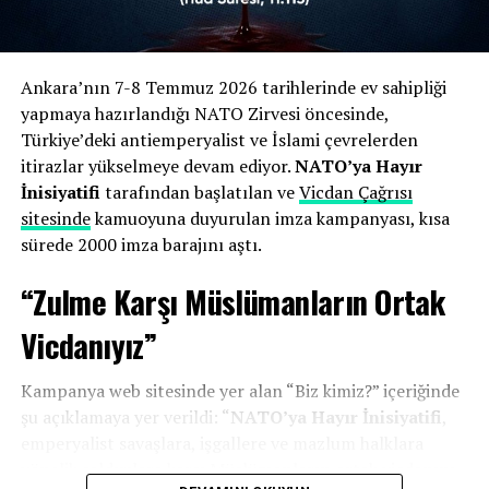
ayetlerine atıfta bulunularak, zulmedenlere
meyletmemenin dini bir sorumluluk olduğu
vurgulanmıştı.
Ankara’nın 7-8 Temmuz 2026 tarihlerinde ev sahipliği
yapmaya hazırlandığı NATO Zirvesi öncesinde,
Zirveye Tepki:
7-8 Temmuz tarihlerinde
Türkiye’deki antiemperyalist ve İslami çevrelerden
Ankara’da gerçekleştirilen zirve “ihanet” olarak
itirazlar yükselmeye devam ediyor.
NATO’ya Hayır
nitelendirilmiş ve emperyalist güçlerin Türkiye
İnisiyatifi
tarafından başlatılan ve
Vicdan Çağrısı
topraklarında ağırlanmasının kabul edilemez
sitesinde
kamuoyuna duyurulan imza kampanyası, kısa
olduğu belirtilmişti.
sürede 2000 imza barajını aştı.
“Zulme Karşı Müslümanların Ortak
İnisiyatif üyeleri, sitenin kapatılmasının ardından hukuki
haklarını arayacaklarını belirtirken, karara Ankara 3.
Vicdanıyız”
Sulh Ceza Hâkimliği nezdinde itiraz edilmesi bekleniyor.
Kampanya web sitesinde yer alan “Biz kimiz?” içeriğinde
şu açıklamaya yer verildi: “
NATO’ya Hayır İnisiyatifi
,
emperyalist savaşlara, işgallere ve mazlum halklara
yönelik saldırılara karşı Müslümanların ortak vicdanını