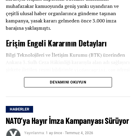
muhafazakar kamuoyunda geniş yankı uyandıran ve
çeşitli ulusal haber organlarınca gündeme taşınan
kampanya, yasak kararı gelmeden önce 3.000 imza
barajına yaklaşmıştı.
Erişim Engeli Kararının Detayları
Bilgi Teknolojileri ve İletişim Kurumu (BTK) üzerinden
Ankara 3. Sulh Ceza Hâkimliği kararıyla alan adı sağlayıcı
şirkete iletilen resmi bildirimle
adresi
vicdancagrisi.com
6 Temmuz’dan itibaren askıya alındı ve site üzerinden
DEVAMINI OKUYUN
yapılan yayınlar tamamen durduruldu.
Kampanya 3 Bin İmzaya Yaklaşmıştı
HABERLER
“NATO’ya Hayır İnisiyatifi” adlı bağımsız bir platform
tarafından hayata geçirilen imza kampanyası, kısa
NATO’ya Hayır İmza Kampanyası Sürüyor
sürede hızlı bir büyüme ivmesi yakalamıştı. Ulusal
basında da haberleştirilen inisiyatif, muhafazakar ve
Yayınlanma:
1 ay önce
-
Temmuz 4, 2026