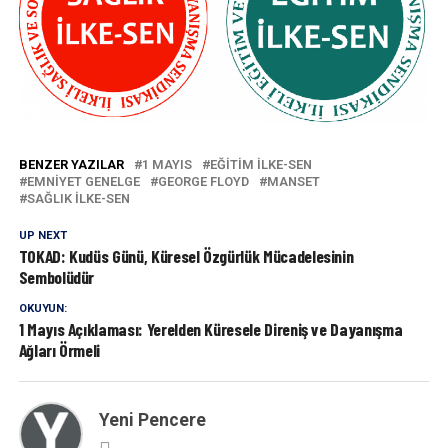
BENZER YAZILAR
1 MAYIS
EĞITIM ILKE-SEN
EMNIYET GENELGE
GEORGE FLOYD
MANSET
SAĞLIK İLKE-SEN
UP NEXT
TOKAD: Kudüs Günü, Küresel Özgürlük Mücadelesinin
Sembolüdür
OKUYUN:
1 Mayıs Açıklaması: Yerelden Küresele Direniş ve Dayanışma
Ağları Örmeli
Yeni Pencere