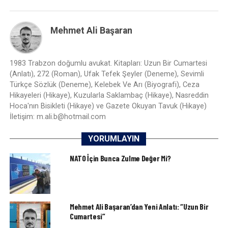
Mehmet Ali Başaran
1983 Trabzon doğumlu avukat. Kitapları: Uzun Bir Cumartesi
(Anlatı), 272 (Roman), Ufak Tefek Şeyler (Deneme), Sevimli
Türkçe Sözlük (Deneme), Kelebek Ve Arı (Biyografi), Ceza
Hikayeleri (Hikaye), Kuzularla Saklambaç (Hikaye), Nasreddin
Hoca'nın Bisikleti (Hikaye) ve Gazete Okuyan Tavuk (Hikaye)
İletişim: m.ali.b@hotmail.com
YORUMLAYIN
NATO İçin Bunca Zulme Değer Mi?
Mehmet Ali Başaran’dan Yeni Anlatı: “Uzun Bir
Cumartesi”