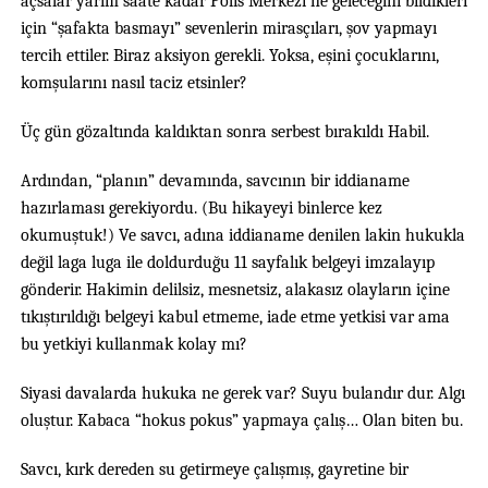
açsalar yarım saate kadar Polis Merkezi’ne geleceğini bildikleri
için “şafakta basmayı” sevenlerin mirasçıları, şov yapmayı
tercih ettiler. Biraz aksiyon gerekli. Yoksa, eşini çocuklarını,
komşularını nasıl taciz etsinler?
Üç gün gözaltında kaldıktan sonra serbest bırakıldı Habil.
Ardından, “planın” devamında, savcının bir iddianame
hazırlaması gerekiyordu. (Bu hikayeyi binlerce kez
okumuştuk!) Ve savcı, adına iddianame denilen lakin hukukla
değil laga luga ile doldurduğu 11 sayfalık belgeyi imzalayıp
gönderir. Hakimin delilsiz, mesnetsiz, alakasız olayların içine
tıkıştırıldığı belgeyi kabul etmeme, iade etme yetkisi var ama
bu yetkiyi kullanmak kolay mı?
Siyasi davalarda hukuka ne gerek var? Suyu bulandır dur. Algı
oluştur. Kabaca “hokus pokus” yapmaya çalış… Olan biten bu.
Savcı, kırk dereden su getirmeye çalışmış, gayretine bir