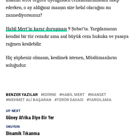
insanın terör örgütü üyeliğinden cezalandırılmasını talep
ederken, o ay aldığınız maaşın size helal olacağını mı
zannediyorsunuz?
Habil Mert’in karar duruşması
9 Şubat’ta. Yargılamanın
kendisi bir tür cezadır ama asıl büyük ceza hukuka ve yasaya
rağmen kesilebilir.
Hiç şüpheniz olmasın, kesilmek istenen, Müslümanların
soluğudur.
BENZER YAZILAR
EDIRNE
HABIL MERT
MANSET
MEHMET ALI BAŞARAN
TERÖR DAVASI
YARGILAMA
UP NEXT
Güney Afrika Diye Bir Yer
OKUYUN:
Dinamik Tıkanma