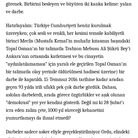
görenek. Birbirini besleyen ve büyüten iki kanka kelime: yalan
ve darbe.
Hatırlayalım: Türkiye Cumhuriyeti henüz kurulmak
üzereyken; çok sesli ve renkli, her kesimi temsile kabiliyetli
birinci Meclis (Mustafa Kemal’in muhafız kıtasının başındaki
Topal Osman’ın bir talimatla Trabzon Mebusu Ali Şükrü Bey’i
Ankara’nın ortasında katletmesi ve bu cinayetin
“aydınlatılamaması” için yaralı ele geçirilen Topal Osman’ın
bir talimatla olay yerinde öldürülmesi hadisesi üzerine) bir
darbe ile kapatıldı. 15 Temmuz 2016 tarihine kadar aradan
geçen 93 yılda irili ufaklı pek çok darbe gördük. Dahası,
aslolan darbelerdi, arada görece özgürlükler ve aşık olunan
“demokrasi” yer yer kendini gösterdi. Değil mi ki 28 Şubat’ı
icra eden zalim çete, 1000 yıl süreceği kehanetini
yumurtlamayı da ihmal etmedi?
Darbeler sadece asker eliyle gerçekleştirilmiyor. Ordu, elindeki