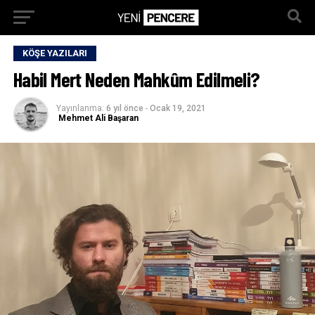
KÖŞE YAZILARI
Habil Mert Neden Mahkûm Edilmeli?
Yayınlanma:
6 yıl önce
-
Ocak 19, 2021
Mehmet Ali Başaran