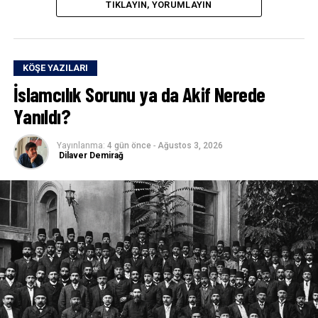
TIKLAYIN, YORUMLAYIN
KÖŞE YAZILARI
İslamcılık Sorunu ya da Akif Nerede
Yanıldı?
Yayınlanma:
4 gün önce
-
Ağustos 3, 2026
Dilaver Demirağ