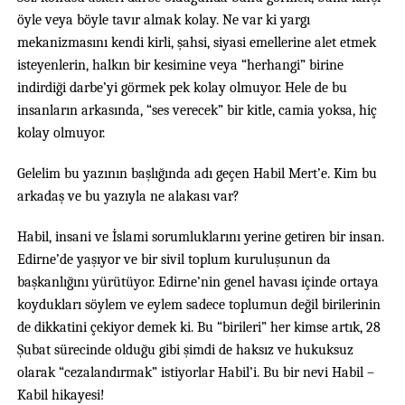
öyle veya böyle tavır almak kolay. Ne var ki yargı
mekanizmasını kendi kirli, şahsi, siyasi emellerine alet etmek
isteyenlerin, halkın bir kesimine veya “herhangi” birine
indirdiği darbe’yi görmek pek kolay olmuyor. Hele de bu
insanların arkasında, “ses verecek” bir kitle, camia yoksa, hiç
kolay olmuyor.
Gelelim bu yazının başlığında adı geçen Habil Mert’e. Kim bu
arkadaş ve bu yazıyla ne alakası var?
Habil, insani ve İslami sorumluklarını yerine getiren bir insan.
Edirne’de yaşıyor ve bir sivil toplum kuruluşunun da
başkanlığını yürütüyor. Edirne’nin genel havası içinde ortaya
koydukları söylem ve eylem sadece toplumun değil birilerinin
de dikkatini çekiyor demek ki. Bu “birileri” her kimse artık, 28
Şubat sürecinde olduğu gibi şimdi de haksız ve hukuksuz
olarak “cezalandırmak” istiyorlar Habil’i. Bu bir nevi Habil –
Kabil hikayesi!