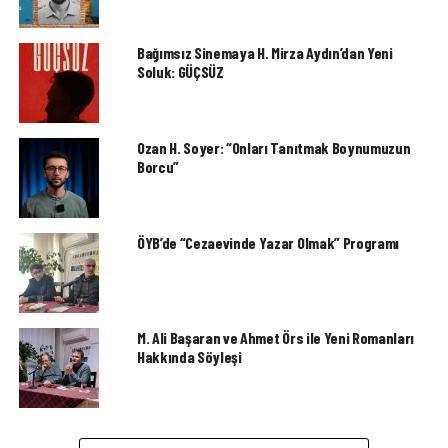
Bağımsız Sinemaya H. Mirza Aydın’dan Yeni
Soluk: GÜÇSÜZ
Ozan H. Soyer: “Onları Tanıtmak Boynumuzun
Borcu”
ÖYB’de “Cezaevinde Yazar Olmak” Programı
M. Ali Başaran ve Ahmet Örs ile Yeni Romanları
Hakkında Söyleşi