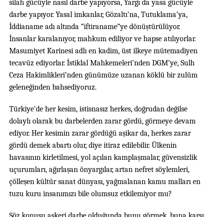
silah gücüyle nasıl darbe yapıyorsa, Yargı da yasa gücüyle
darbe yapıyor. Yasal imkanlar, Gözaltı’na, Tutuklama’ya,
İddianame adı altında “iftiraname”ye dönüştürülüyor.
İnsanlar karalanıyor, mahkum ediliyor ve hapse atılıyorlar.
Masumiyet Karinesi adlı en kadim, üst ilkeye mütemadiyen
tecavüz ediyorlar. İstiklal Mahkemeleri’nden DGM’ye, Sulh
Ceza Hakimlikleri’nden günümüze uzanan köklü bir zulüm
geleneğinden bahsediyoruz.
Türkiye’de her kesim, istisnasız herkes, doğrudan değilse
dolaylı olarak bu darbelerden zarar gördü, görmeye devam
ediyor. Her kesimin zarar gördüğü aşikar da, herkes zarar
gördü demek abartı olur, diye itiraz edilebilir. Ülkenin
havasının kirletilmesi, yol açılan kamplaşmalar, güvensizlik
uçurumları, ağırlaşan önyargılar, artan nefret söylemleri,
çölleşen kültür sanat dünyası, yağmalanan kamu malları en
tuzu kuru insanımızı bile olumsuz etkilemiyor mu?
Söz konusu askeri darbe olduğunda bunu görmek, buna karşı