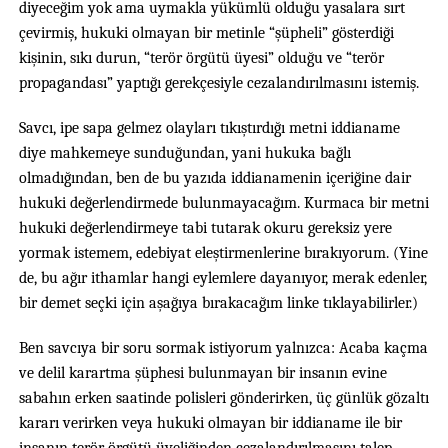
diyeceğim yok ama uymakla yükümlü olduğu yasalara sırt
çevirmiş, hukuki olmayan bir metinle “şüpheli” gösterdiği
kişinin, sıkı durun, “terör örgütü üyesi” olduğu ve “terör
propagandası” yaptığı gerekçesiyle cezalandırılmasını istemiş.
Savcı, ipe sapa gelmez olayları tıkıştırdığı metni iddianame
diye mahkemeye sunduğundan, yani hukuka bağlı
olmadığından, ben de bu yazıda iddianamenin içeriğine dair
hukuki değerlendirmede bulunmayacağım. Kurmaca bir metni
hukuki değerlendirmeye tabi tutarak okuru gereksiz yere
yormak istemem, edebiyat eleştirmenlerine bırakıyorum. (Yine
de, bu ağır ithamlar hangi eylemlere dayanıyor, merak edenler,
bir demet seçki için aşağıya bırakacağım linke tıklayabilirler.)
Ben savcıya bir soru sormak istiyorum yalnızca: Acaba kaçma
ve delil karartma şüphesi bulunmayan bir insanın evine
sabahın erken saatinde polisleri gönderirken, üç günlük gözaltı
kararı verirken veya hukuki olmayan bir iddianame ile bir