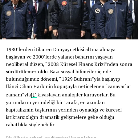
Ya düşünce inşa edeceğiz ya başkalarının düşüncesiyle
şekilleneceğiz!
Bu çağın adı şudur: Dijital Sömürge Çağı!
Bu çağda uyuyanların kaderi bellidir: Uyananların kölesi
olmak!
1980’lerden itibaren Dünyayı etkisi altına almaya
başlayan ve 2000’lerde yalancı baharını yaşayan
O yüzden artık sorulacak sorular şunlardır:
neoliberal düzen, “2008 Küresel Finans Krizi”nden sonra
sürdürülemez oldu. Bazı sosyal bilimciler içinde
Türkiye ne zaman uyanacak?
bulunduğumuz dönemi, “1929 Buhranı”yla başlayıp
İslam dünyası ne zaman uyanacak?
İkinci Cihan Harbinin kopuşuyla neticelenen “canavarlar
zamanı”yla
[1]
kıyaslayan analojiler kuruyorlar. Bu
İlahiyat dünyası ne zaman hayata dönecek?
yorumların yerindeliği bir tarafa, en azından
kapitalizmin taşlarının yerinden oynadığı ve küresel
Bu çağ beklemiyor! Bu çağ merhamet etmiyor! Bu çağ geri
istikrarsızlığın dramatik gelişmelere gebe olduğu
kalanı affetmiyor!
rahatlıkla söylenebilir.
Bu yüzden bizim mücadelemiz, bir intikam mücadelesi
Bir ülkede askerî-endüstriyel kompleksin