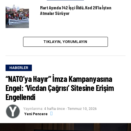
Mart Ayında 142 İşçi Öldü, Kod 29’la İşten
Atmalar Sürüyor
TIKLAYIN, YORUMLAYIN
HABERLER
“NATO’ya Hayır” İmza Kampanyasına
Engel: ‘Vicdan Çağrısı’ Sitesine Erişim
Engellendi
Yayınlanma:
4 hafta önce
-
Temmuz 10, 2026
Yeni Pencere