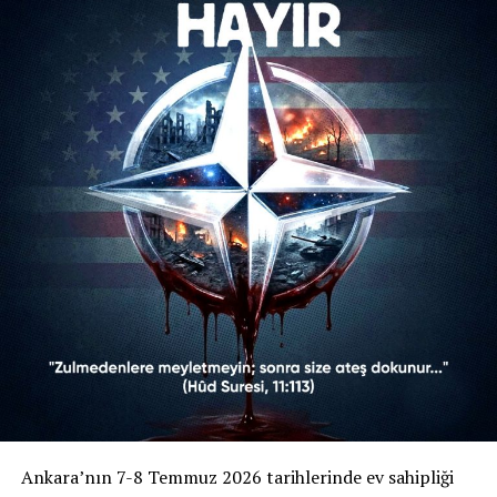
“Zulme Karşı Müslümanların Ortak Vicdanıyız” şiarıyla
yola çıkan platform, NATO’yu bir güvenlik kalkanı
olarak değil; küresel kapitalist sistemin ve ABD
hegemonyasının “kanlı bir askerî aygıtı” olarak
nitelendiriyordu. Kampanya bildirisinde öne çıkan
başlıklar şunlardı:
Gazze Vurgusu:
Bildiride, NATO’nun Gazze’deki
işgal ve yıkımın en büyük suç ortağı olduğu ifade
edilmiş, İsrail’in cesaretini bu emperyalist zırhtan
aldığı savunulmuştu.
Dini Referanslar:
Hûd Suresi (11/113) ve Âl-i
İmrân Suresi (3/160) gibi Kur’an-ı Kerim
ayetlerine atıfta bulunularak, zulmedenlere
meyletmemenin dini bir sorumluluk olduğu
vurgulanmıştı.
Ankara’nın 7-8 Temmuz 2026 tarihlerinde ev sahipliği