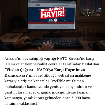
Ankara’nın ev sahipliği yaptığı NATO Zirvesi’ne karşı
İslami ve antiemperyalist çevreler tarafından başlatılan
“
Vicdan Çağrısı – NATO’ya Karşı Hayır İmza
Kampanyası
“nın yürütüldüğü web sitesi mahkeme
kararıyla erişime kapatıldı. Özellikle müslüman
muhafazakar kamuoyunda geniş yankı uyandıran ve
çeşitli ulusal haber organlarınca gündeme taşınan
kampanya, yasak kararı gelmeden önce 3.000 imza
barajına yaklaşmıştı.