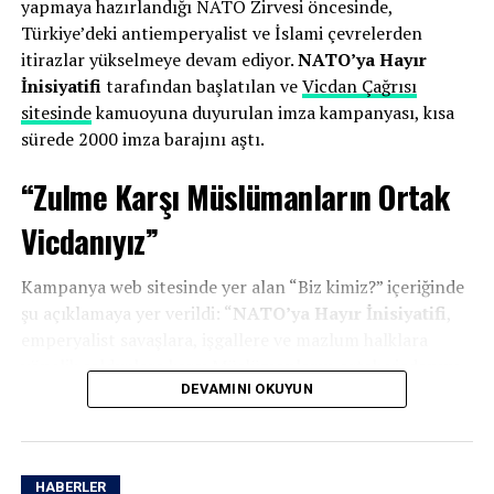
yapmaya hazırlandığı NATO Zirvesi öncesinde,
Zirveye Tepki:
7-8 Temmuz tarihlerinde
Türkiye’deki antiemperyalist ve İslami çevrelerden
Ankara’da gerçekleştirilen zirve “ihanet” olarak
itirazlar yükselmeye devam ediyor.
NATO’ya Hayır
nitelendirilmiş ve emperyalist güçlerin Türkiye
İnisiyatifi
tarafından başlatılan ve
Vicdan Çağrısı
topraklarında ağırlanmasının kabul edilemez
sitesinde
kamuoyuna duyurulan imza kampanyası, kısa
olduğu belirtilmişti.
sürede 2000 imza barajını aştı.
“Zulme Karşı Müslümanların Ortak
İnisiyatif üyeleri, sitenin kapatılmasının ardından hukuki
haklarını arayacaklarını belirtirken, karara Ankara 3.
Vicdanıyız”
Sulh Ceza Hâkimliği nezdinde itiraz edilmesi bekleniyor.
Kampanya web sitesinde yer alan “Biz kimiz?” içeriğinde
şu açıklamaya yer verildi: “
NATO’ya Hayır İnisiyatifi
,
emperyalist savaşlara, işgallere ve mazlum halklara
yönelik saldırılara karşı Müslümanların ortak vicdanını
ve sorumluluğunu ortaya koymak amacıyla bir araya
DEVAMINI OKUYUN
gelmiş gönüllülerin oluşturduğu bağımsız bir
platformdur. İnancımız bize, zulme ortak olmamayı ve
zalimlere meyletmemeyi emretmektedir. Nitekim
HABERLER