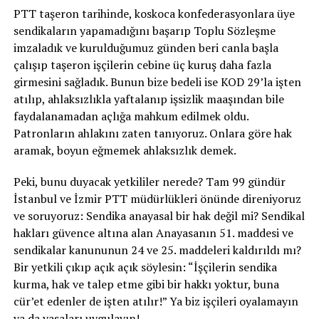
PTT taşeron tarihinde, koskoca konfederasyonlara üye
sendikaların yapamadığını başarıp Toplu Sözleşme
imzaladık ve kurulduğumuz günden beri canla başla
çalışıp taşeron işçilerin cebine üç kuruş daha fazla
girmesini sağladık. Bunun bize bedeli ise KOD 29’la işten
atılıp, ahlaksızlıkla yaftalanıp işsizlik maaşından bile
faydalanamadan açlığa mahkum edilmek oldu.
Patronların ahlakını zaten tanıyoruz. Onlara göre hak
aramak, boyun eğmemek ahlaksızlık demek.
Peki, bunu duyacak yetkililer nerede? Tam 99 gündür
İstanbul ve İzmir PTT müdürlükleri önünde direniyoruz
ve soruyoruz: Sendika anayasal bir hak değil mi? Sendikal
hakları güvence altına alan Anayasanın 51. maddesi ve
sendikalar kanununun 24 ve 25. maddeleri kaldırıldı mı?
Bir yetkili çıkıp açık açık söylesin: “İşçilerin sendika
kurma, hak ve talep etme gibi bir hakkı yoktur, buna
cür’et edenler de işten atılır!” Ya biz işçileri oyalamayın
ya da yasaları uygulayın!