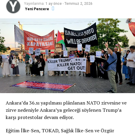
hakkın ve mazlumların yanında olduğumuzu ilan
Yayınlanma:
1 ay önce
-
Temmuz 2, 2026
ediyoruz.”
Yeni Pencere
İmza Kampanyası’nın Bildiri Metni
NATO’YA HAYIR!
Ankara’da 36.sı yapılması plânlanan NATO zirvesine ve
NATO ZİRVESİ İHANETTİR!
zirve nedeniyle Ankara’ya geleceği söylenen Trump’a
karşı protestolar devam ediyor.
“Zulmedenlere meyletmeyin, sonra size ateş
dokunur! Sizin Allah’tan başka dostlarınız yoktur.
Eğitim İlke-Sen, TOKAD, Sağlık İlke-Sen ve Özgür