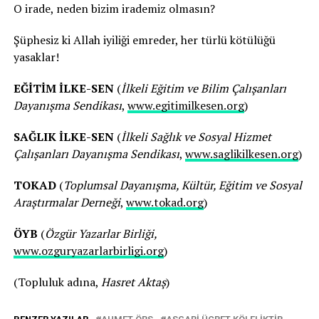
O irade, neden bizim irademiz olmasın?
Şüphesiz ki Allah iyiliği emreder, her türlü kötülüğü
yasaklar!
EĞİTİM İLKE-SEN
(
İlkeli Eğitim ve Bilim Çalışanları
Dayanışma Sendikası
,
www.egitimilkesen.org
)
SAĞLIK İLKE-SEN
(
İlkeli Sağlık ve Sosyal Hizmet
Çalışanları Dayanışma Sendikası
,
www.saglikilkesen.org
)
TOKAD
(
Toplumsal Dayanışma, Kültür, Eğitim ve Sosyal
Araştırmalar Derneği
,
www.tokad.org
)
ÖYB
(
Özgür Yazarlar Birliği,
www.ozguryazarlarbirligi.org
)
(Topluluk adına,
Hasret Aktaş
)