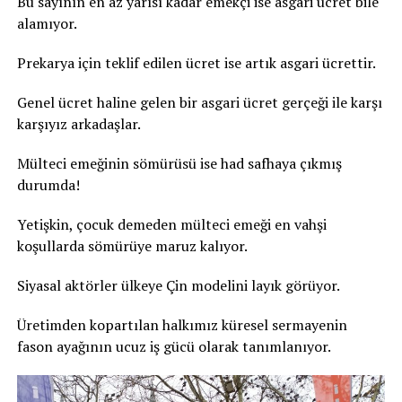
Bu sayının en az yarısı kadar emekçi ise asgari ücret bile
alamıyor.
Prekarya için teklif edilen ücret ise artık asgari ücrettir.
Genel ücret haline gelen bir asgari ücret gerçeği ile karşı
karşıyız arkadaşlar.
Mülteci emeğinin sömürüsü ise had safhaya çıkmış
durumda!
Yetişkin, çocuk demeden mülteci emeği en vahşi
koşullarda sömürüye maruz kalıyor.
Siyasal aktörler ülkeye Çin modelini layık görüyor.
Üretimden kopartılan halkımız küresel sermayenin
fason ayağının ucuz iş gücü olarak tanımlanıyor.