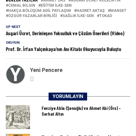
BENZER YAZILAR
AHMET ÖRS
ASGARI ÜCRET KÖLELIKTIR
CEMAL BILGIN
EĞITIM ILKE-SEN
HAKÇA BÖLÜŞÜM ADIL PAYLAŞIM
HASRET AKTAŞ
MANSET
ÖZGÜR YAZARLAR BIRLIĞI
SAĞLIK İLKE-SEN
TOKAD
UP NEXT
Asgari Ücret, Derinleşen Yoksulluk ve Çözüm Önerileri (Video)
OKUYUN:
Prof. Dr. İrfan Yalçınkaya’nın Anı Kitabı Okuyucuyla Buluştu
Yeni Pencere
YORUMLAYIN
Fevziye Abla (Şenoğlu) ve Ahmet Abi (Örs) –
Serhat Altın