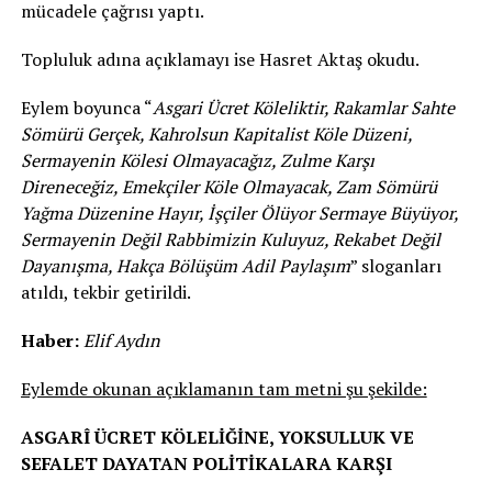
mücadele çağrısı yaptı.
Topluluk adına açıklamayı ise Hasret Aktaş okudu.
Eylem boyunca “
Asgari Ücret Köleliktir, Rakamlar Sahte
Sömürü Gerçek, Kahrolsun Kapitalist Köle Düzeni,
Sermayenin Kölesi Olmayacağız, Zulme Karşı
Direneceğiz, Emekçiler Köle Olmayacak, Zam Sömürü
Yağma Düzenine Hayır, İşçiler Ölüyor Sermaye Büyüyor,
Sermayenin Değil Rabbimizin Kuluyuz, Rekabet Değil
Dayanışma, Hakça Bölüşüm Adil Paylaşım
” sloganları
atıldı, tekbir getirildi.
Haber:
Elif Aydın
Eylemde okunan açıklamanın tam metni şu şekilde:
ASGARÎ ÜCRET KÖLELİĞİNE, YOKSULLUK VE
SEFALET DAYATAN POLİTİKALARA KARŞI