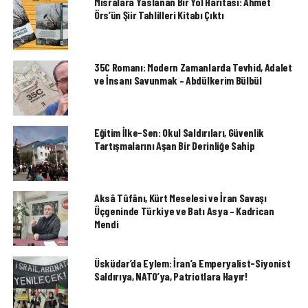
Mısralara Yaslanan Bir Yol Haritası: Ahmet
Örs’ün Şiir Tahlilleri Kitabı Çıktı
35C Romanı: Modern Zamanlarda Tevhid, Adalet
ve İnsanı Savunmak – Abdülkerim Bülbül
Eğitim İlke-Sen: Okul Saldırıları, Güvenlik
Tartışmalarını Aşan Bir Derinliğe Sahip
Aksâ Tûfânı, Kürt Meselesi ve İran Savaşı
Üçgeninde Türkiye ve Batı Asya – Kadrican
Mendi
Üsküdar’da Eylem: İran’a Emperyalist-Siyonist
Saldırıya, NATO’ya, Patriotlara Hayır!