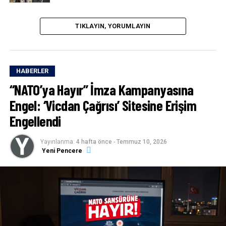
TIKLAYIN, YORUMLAYIN
HABERLER
“NATO’ya Hayır” İmza Kampanyasına
Engel: ‘Vicdan Çağrısı’ Sitesine Erişim
Engellendi
Yayınlanma:
4 hafta önce
-
Temmuz 10, 2026
Yeni Pencere