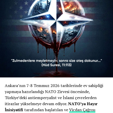
hegemonyasının “kanlı bir askerî aygıtı” olarak
nitelendiriyordu. Kampanya bildirisinde öne çıkan
başlıklar şunlardı:
Gazze Vurgusu:
Bildiride, NATO’nun Gazze’deki
işgal ve yıkımın en büyük suç ortağı olduğu ifade
edilmiş, İsrail’in cesaretini bu emperyalist zırhtan
aldığı savunulmuştu.
Dini Referanslar:
Hûd Suresi (11/113) ve Âl-i
İmrân Suresi (3/160) gibi Kur’an-ı Kerim
ayetlerine atıfta bulunularak, zulmedenlere
meyletmemenin dini bir sorumluluk olduğu
vurgulanmıştı.
Ankara’nın 7-8 Temmuz 2026 tarihlerinde ev sahipliği
yapmaya hazırlandığı NATO Zirvesi öncesinde,
Zirveye Tepki:
7-8 Temmuz tarihlerinde
Türkiye’deki antiemperyalist ve İslami çevrelerden
Ankara’da gerçekleştirilen zirve “ihanet” olarak
itirazlar yükselmeye devam ediyor.
NATO’ya Hayır
nitelendirilmiş ve emperyalist güçlerin Türkiye
İnisiyatifi
tarafından başlatılan ve
Vicdan Çağrısı